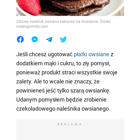
Zdrowy naleśnik owsiano-kakaowy na śniadanie. Źródło:
milehighmitts.com
Jeśli chcesz ugotować
płatki owsiane
z
dodatkiem mąki i cukru, to zły pomysł,
ponieważ produkt straci wszystkie swoje
zalety. Ale to wcale nie znaczy, że
powinieneś jeść tylko szarą owsiankę.
Udanym pomysłem będzie zrobienie
czekoladowego naleśnika owsianego.
REKLAMA