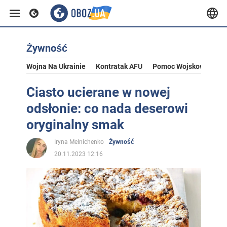
Żywność
Wojna Na Ukrainie
Kontratak AFU
Pomoc Wojskowa Dla U
Ciasto ucierane w nowej
odsłonie: co nada deserowi
oryginalny smak
Iryna Melnichenko
Żywność
20.11.2023 12:16