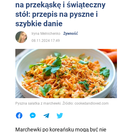
na przekąskę i świąteczny
stół: przepis na pyszne i
szybkie danie
Iryna Melnichenko
Żywność
08.11.2024 17:49
Pyszna sałatka z marchewki. Źródło: cookedandloved.com
Marchewki po koreańsku mogą być nie