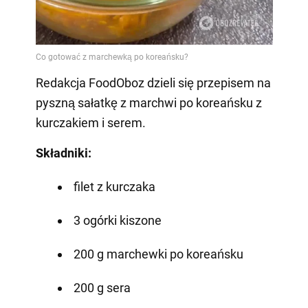
Redakcja FoodOboz dzieli się przepisem na
pyszną sałatkę z marchwi po koreańsku z
kurczakiem i serem.
Składniki:
filet z kurczaka
3 ogórki kiszone
200 g marchewki po koreańsku
200 g sera