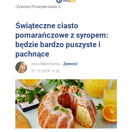
/
Żywność
/
Puszyste ciasto z...
Świąteczne ciasto
pomarańczowe z syropem:
będzie bardzo puszyste i
pachnące
Iryna Melnichenko
Żywność
07.12.2024 13:22