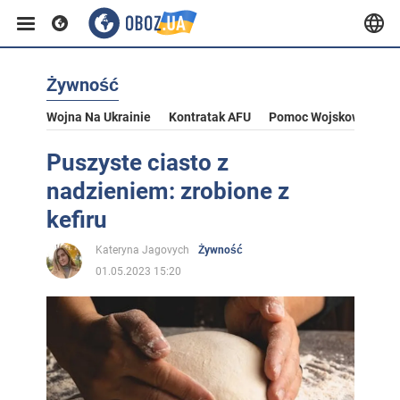
Żywność
Wojna Na Ukrainie
Kontratak AFU
Pomoc Wojskowa Dla U
Puszyste ciasto z
nadzieniem: zrobione z
kefiru
Kateryna Jagovych
Żywność
01.05.2023 15:20