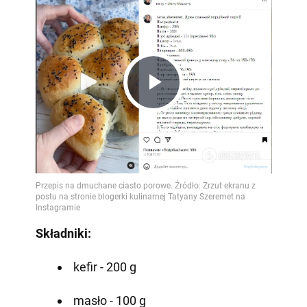
Play
Video
Składniki:
kefir - 200 g
masło - 100 g