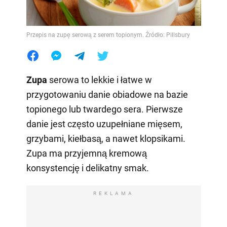
Przepis na zupę serową z serem topionym. Źródło: Pillsbury
Zupa
serowa to lekkie i łatwe w
przygotowaniu danie obiadowe na bazie
topionego lub twardego sera. Pierwsze
danie jest często uzupełniane mięsem,
grzybami, kiełbasą, a nawet klopsikami.
Zupa ma przyjemną kremową
konsystencję i delikatny smak.
REKLAMA