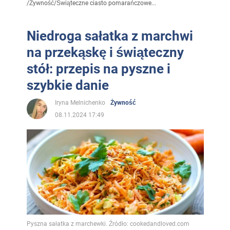
/
Żywność
/
Świąteczne ciasto pomarańczowe...
Niedroga sałatka z marchwi
na przekąskę i świąteczny
stół: przepis na pyszne i
szybkie danie
Iryna Melnichenko
Żywność
08.11.2024 17:49
Pyszna sałatka z marchewki. Źródło: cookedandloved.com