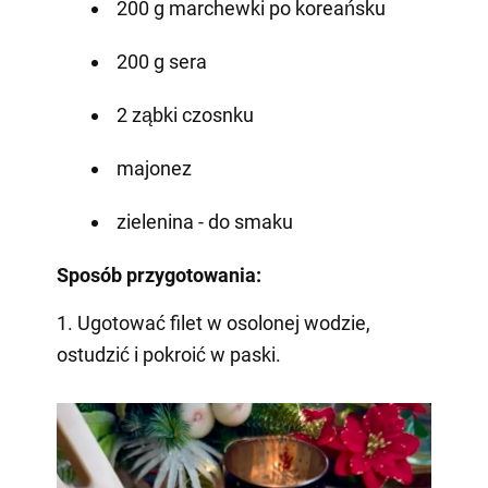
200 g marchewki po koreańsku
200 g sera
2 ząbki czosnku
majonez
zielenina - do smaku
Sposób przygotowania:
1. Ugotować filet w osolonej wodzie,
ostudzić i pokroić w paski.