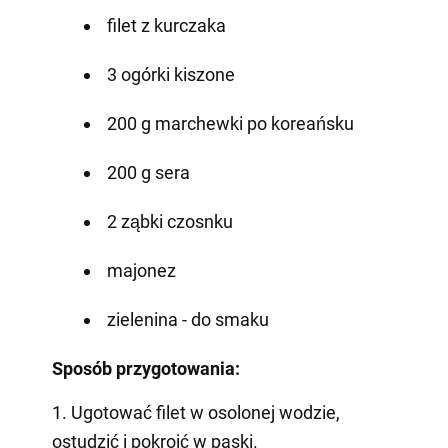
filet z kurczaka
3 ogórki kiszone
200 g marchewki po koreańsku
200 g sera
2 ząbki czosnku
majonez
zielenina - do smaku
Sposób przygotowania:
1. Ugotować filet w osolonej wodzie,
ostudzić i pokroić w paski.