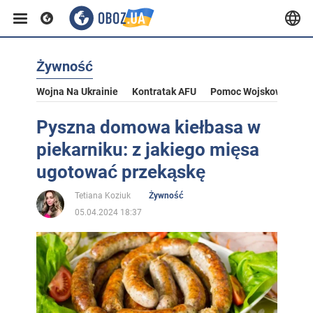
Żywność
Wojna Na Ukrainie
Kontratak AFU
Pomoc Wojskowa Dla U
Pyszna domowa kiełbasa w
piekarniku: z jakiego mięsa
ugotować przekąskę
Tetiana Koziuk
Żywność
05.04.2024 18:37