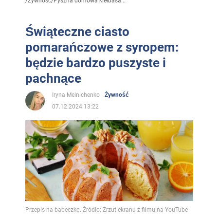
/
Żywność
/
Pyszna domowa kiełbasa...
Świąteczne ciasto
pomarańczowe z syropem:
będzie bardzo puszyste i
pachnące
Iryna Melnichenko
Żywność
07.12.2024 13:22
Przepis na babeczkę. Źródło: Zrzut ekranu z filmu na YouTube