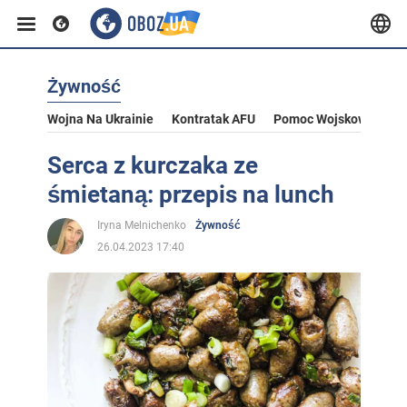
Żywność
Wojna Na Ukrainie
Kontratak AFU
Pomoc Wojskowa Dla U
Serca z kurczaka ze
śmietaną: przepis na lunch
Iryna Melnichenko
Żywność
26.04.2023 17:40