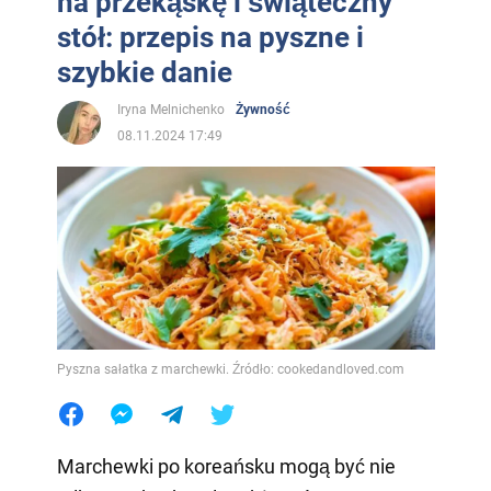
na przekąskę i świąteczny
stół: przepis na pyszne i
szybkie danie
Iryna Melnichenko
Żywność
08.11.2024 17:49
Pyszna sałatka z marchewki. Źródło: cookedandloved.com
Marchewki po koreańsku mogą być nie