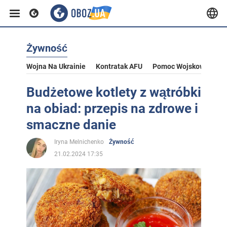
Żywność
Wojna Na Ukrainie
Kontratak AFU
Pomoc Wojskowa Dla U
Budżetowe kotlety z wątróbki
na obiad: przepis na zdrowe i
smaczne danie
Iryna Melnichenko
Żywność
21.02.2024 17:35