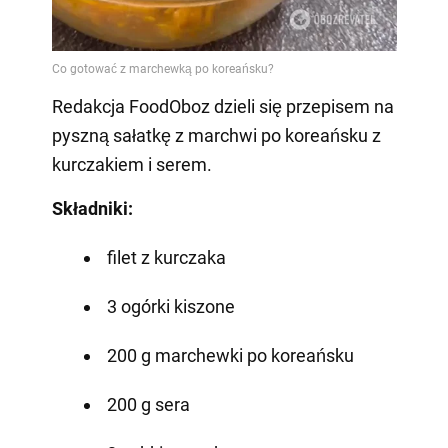
Redakcja FoodOboz dzieli się przepisem na
pyszną sałatkę z marchwi po koreańsku z
kurczakiem i serem.
Składniki:
filet z kurczaka
3 ogórki kiszone
200 g marchewki po koreańsku
200 g sera