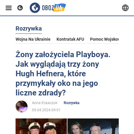
Rozrywka
Wojna Na Ukrainie
Kontratak AFU
Pomoc Wojskowa Dla U
Żony założyciela Playboya.
Jak wyglądają trzy żony
Hugh Hefnera, które
przymykały oko na jego
liczne zdrady?
Anna Krawczuk
Rozrywka
09.04.2024 09:01