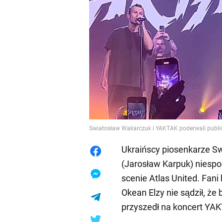
Swiatosław Wakarczuk i YAKTAK poderwali publ
Ukraińscy piosenkarze S
(Jarosław Karpuk) niespo
scenie Atlas United. Fani
Okean Elzy nie sądził, że
przyszedł na koncert YAK