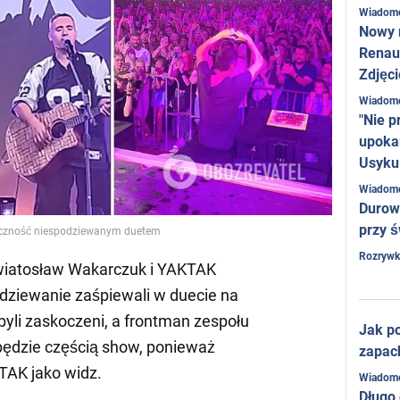
Wiadom
Nowy 
Renaul
Zdjęci
Wiadom
"Nie p
upoka
Usyku
Wiadom
Durow
przy ś
iczność niespodziewanym duetem
Rozrywk
wiatosław Wakarczuk i YAKTAK
dziewanie zaśpiewali w duecie na
 byli zaskoczeni, a frontman zespołu
Jak po
 będzie częścią show, ponieważ
zapac
TAK jako widz.
Wiadom
Długo