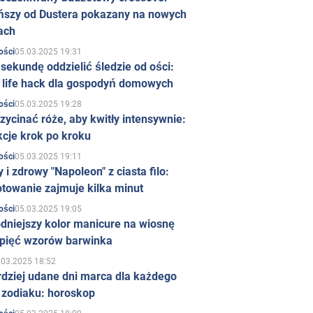
ńszy od Dustera pokazany na nowych
ach
05.03.2025 19:31
ości
sekundę oddzielić śledzie od ości:
y life hack dla gospodyń domowych
05.03.2025 19:28
ości
zycinać róże, aby kwitły intensywnie:
kcje krok po kroku
05.03.2025 19:11
ości
 i zdrowy "Napoleon" z ciasta filo:
towanie zajmuje kilka minut
05.03.2025 19:05
ości
dniejszy kolor manicure na wiosnę
 pięć wzorów barwinka
.03.2025 18:52
rdziej udane dni marca dla każdego
 zodiaku: horoskop