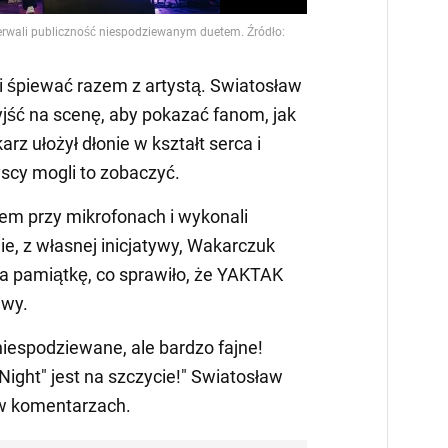
i śpiewać razem z artystą. Swiatosław
ść na scenę, aby pokazać fanom, jak
rz ułożył dłonie w kształt serca i
scy mogli to zobaczyć.
azem przy mikrofonach i wykonali
ie, z własnej inicjatywy, Wakarczuk
na pamiątkę, co sprawiło, że YAKTAK
iwy.
 niespodziewane, ale bardzo fajne!
 Night" jest na szczycie!" Swiatosław
w komentarzach.