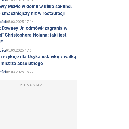
05.03.2025 18:09
ości
owy McPie w domu w kilka sekund:
 smaczniejszy niż w restauracji
05.03.2025 17:14
ości
t Downey Jr. odmówił zagrania w
i" Christophera Nolana: jaki jest
d?
05.03.2025 17:04
ości
a szykuje dla Usyka ustawkę z walką
ł mistrza absolutnego
05.03.2025 16:22
ości
REKLAMA