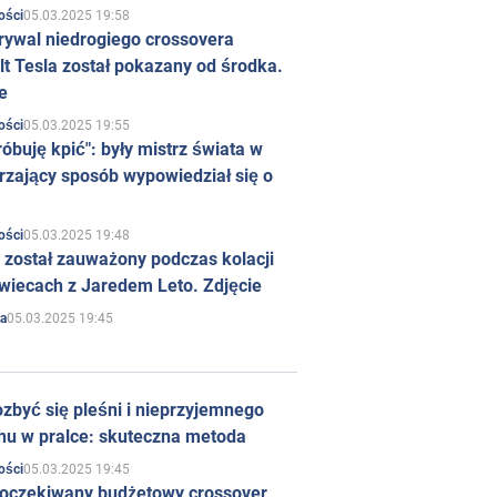
05.03.2025 19:58
ości
rywal niedrogiego crossovera
t Tesla został pokazany od środka.
e
05.03.2025 19:55
ości
róbuję kpić": były mistrz świata w
rzający sposób wypowiedział się o
05.03.2025 19:48
ości
 został zauważony podczas kolacji
wiecach z Jaredem Leto. Zdjęcie
05.03.2025 19:45
a
zbyć się pleśni i nieprzyjemnego
hu w pralce: skuteczna metoda
05.03.2025 19:45
ości
 oczekiwany budżetowy crossover