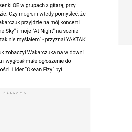
enki OE w grupach z gitarą, przy
dzie. Czy mogłem wtedy pomyśleć, że
akarczuk przyjdzie na mój koncert i
 Sky" i moje "At Night" na scenie
ak nie myślałem" - przyznał YAKTAK.
puk zobaczył Wakarczuka na widowni
i wygłosił małe ogłoszenie do
ości. Lider "Okean Elzy" był
REKLAMA