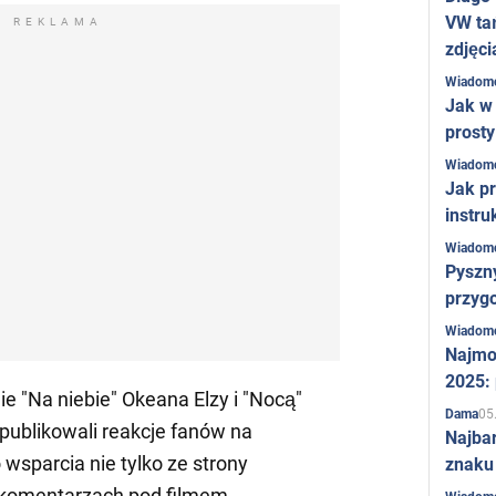
VW ta
REKLAMA
zdjęci
Wiadom
Jak w 
prost
Wiadom
Jak pr
instru
Wiadom
Pyszny
przygo
Wiadom
Najmo
2025:
ie "Na niebie" Okeana Elzy i "Nocą"
05
Dama
publikowali reakcje fanów na
Najba
o wsparcia nie tylko ze strony
znaku
w komentarzach pod filmem