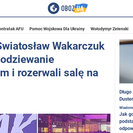
ontratak AFU
Pomoc Wojskowa Dla Ukrainy
Wołodymyr Zełenski
Swiatosław Wakarczuk
podziewanie
m i rozerwali salę na
Długo
Duster
Wiadom
Jak g
podst
odpow