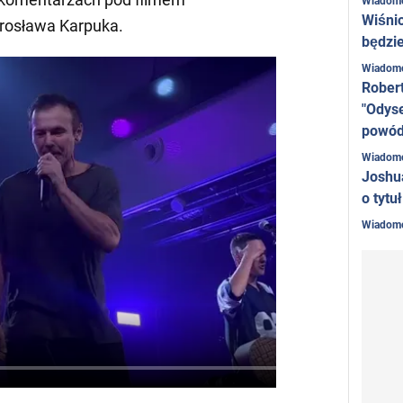
Wiadom
Wiśni
rosława Karpuka.
będzie
Wiadom
Rober
"Odyse
powó
Wiadom
Joshu
o tytu
Wiadom