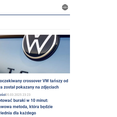
 oczekiwany crossover VW tańszy od
a został pokazany na zdjęciach
05.03.2025 23:23
ości
otować buraki w 10 minut:
awowa metoda, która będzie
iednia dla każdego