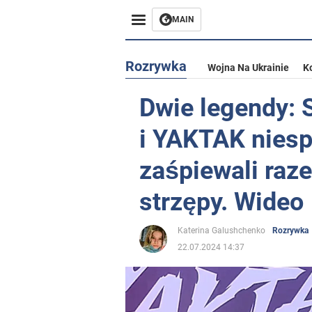
MAIN
Rozrywka
Wojna Na Ukrainie
K
Dwie legendy: 
i YAKTAK nies
zaśpiewali raze
strzępy. Wideo
Katerina Galushchenko
Rozrywka
22.07.2024 14:37