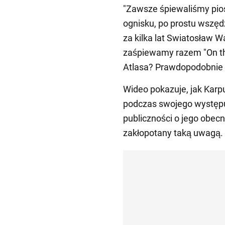
"Zawsze śpiewaliśmy pios
ognisku, po prostu wszę
za kilka lat Swiatosław W
zaśpiewamy razem "On the
Atlasa? Prawdopodobnie t
Wideo pokazuje, jak Kar
podczas swojego występu 
publiczności o jego obecn
zakłopotany taką uwagą.