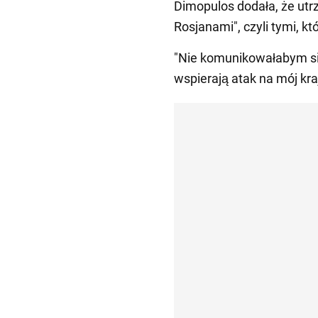
Dimopulos dodała, że utr
Rosjanami", czyli tymi, kt
"Nie komunikowałabym się
wspierają atak na mój kraj