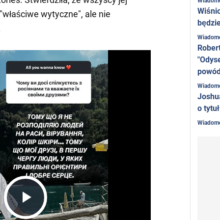
Wiadom
Wiśni
 "właściwe wytyczne", ale nie
będzie
.
Wiadom
Rober
"Odyse
powó
Wiadom
Joshu
o tytu
Wiadom
Play