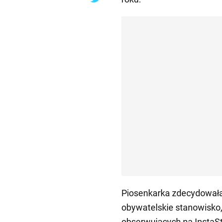
Piosenkarka zdecydowała 
obywatelskie stanowisko,
obserwujących na InstaSto