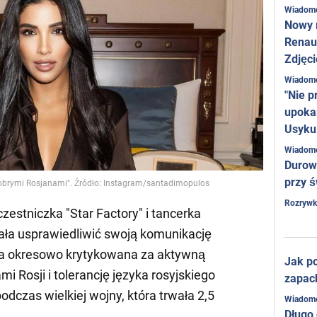
Wiadom
Nowy 
Renaul
Zdjęci
Wiadom
"Nie p
upoka
Usyku
Wiadom
Durow
przy ś
obrymi Rosjanami". Źródło: Instagram/santadimopulos
Rozrywk
zestniczka "Star Factory" i tancerka
ła usprawiedliwić swoją komunikację
yła okresowo krytykowana za aktywną
Jak po
 Rosji i tolerancję języka rosyjskiego
zapac
odczas wielkiej wojny, która trwała 2,5
Wiadom
Długo