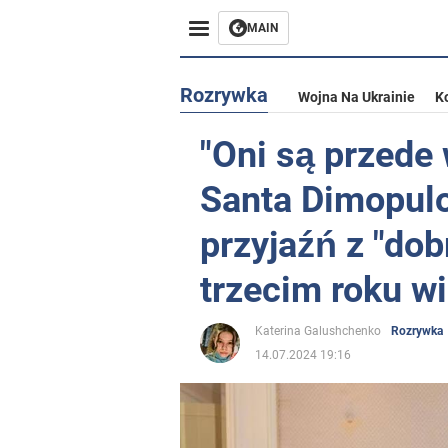
MAIN
Rozrywka
Wojna Na Ukrainie
K
"Oni są przede
Santa Dimopulo
przyjaźń z "do
trzecim roku wi
Katerina Galushchenko
Rozrywka
14.07.2024 19:16