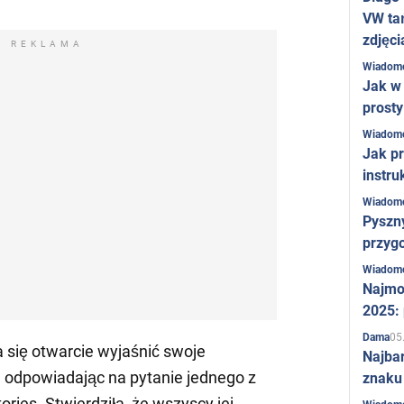
VW ta
zdjęci
REKLAMA
Wiadom
Jak w 
prost
Wiadom
Jak pr
instru
Wiadom
Pyszny
przygo
Wiadom
Najmo
2025:
05
Dama
się otwarcie wyjaśnić swoje
Najba
 odpowiadając na pytanie jednego z
znaku
ries. Stwierdziła, że wszyscy jej