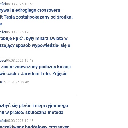
05.03.2025 19:58
ości
rywal niedrogiego crossovera
t Tesla został pokazany od środka.
e
05.03.2025 19:55
ości
róbuję kpić": były mistrz świata w
rzający sposób wypowiedział się o
05.03.2025 19:48
ości
 został zauważony podczas kolacji
wiecach z Jaredem Leto. Zdjęcie
05.03.2025 19:45
a
zbyć się pleśni i nieprzyjemnego
hu w pralce: skuteczna metoda
05.03.2025 19:45
ości
 oczekiwany budżetowy crossover