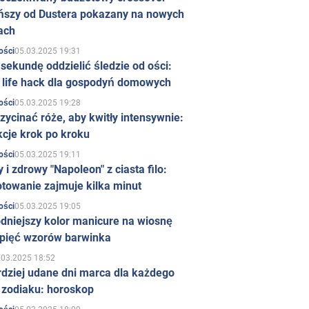
ńszy od Dustera pokazany na nowych
ach
05.03.2025 19:31
ości
sekundę oddzielić śledzie od ości:
y life hack dla gospodyń domowych
05.03.2025 19:28
ości
zycinać róże, aby kwitły intensywnie:
kcje krok po kroku
05.03.2025 19:11
ości
 i zdrowy "Napoleon" z ciasta filo:
towanie zajmuje kilka minut
05.03.2025 19:05
ości
dniejszy kolor manicure na wiosnę
 pięć wzorów barwinka
.03.2025 18:52
rdziej udane dni marca dla każdego
 zodiaku: horoskop