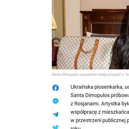
Santa Dimopulos uzasadniła swoją przyjaźń z "d
Ukraińska piosenkarka, uc
Santa Dimopulos próbowa
z Rosjanami. Artystka b
współpracę z mieszkańcami
w przestrzeni publicznej p
roku.