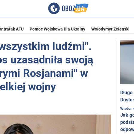
ontratak AFU
Pomoc Wojskowa Dla Ukrainy
Wołodymyr Zełenski
 wszystkim ludźmi".
s uzasadniła swoją
brymi Rosjanami" w
elkiej wojny
Długo
Duster
Wiadom
Jak g
podst
odpow