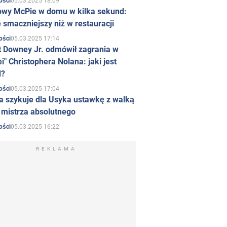
05.03.2025 18:09
ości
owy McPie w domu w kilka sekund:
 smaczniejszy niż w restauracji
05.03.2025 17:14
ości
t Downey Jr. odmówił zagrania w
i" Christophera Nolana: jaki jest
d?
05.03.2025 17:04
ości
a szykuje dla Usyka ustawkę z walką
ł mistrza absolutnego
05.03.2025 16:22
ości
REKLAMA