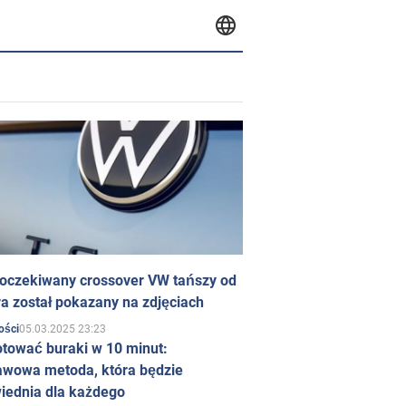
 oczekiwany crossover VW tańszy od
a został pokazany na zdjęciach
05.03.2025 23:23
ości
otować buraki w 10 minut:
awowa metoda, która będzie
iednia dla każdego