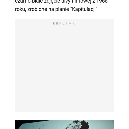
czarno-białe zdjęcie divy filmowej z 1968
roku, zrobione na planie "Kapitulacji".
REKLAMA