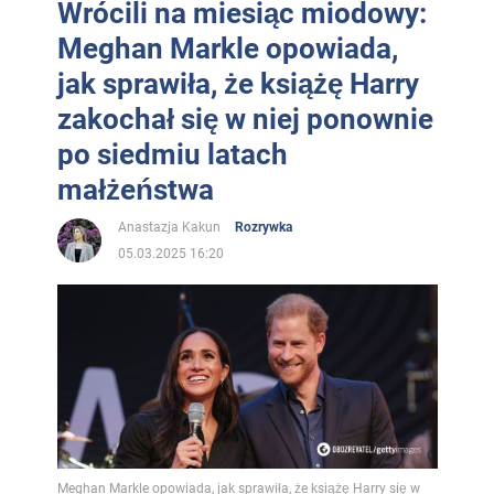
Wrócili na miesiąc miodowy:
Meghan Markle opowiada,
jak sprawiła, że książę Harry
zakochał się w niej ponownie
po siedmiu latach
małżeństwa
Anastazja Kakun
Rozrywka
05.03.2025 16:20
Meghan Markle opowiada, jak sprawiła, że książę Harry się w