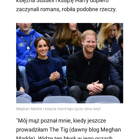
księżna Sussex i książę Harry dopiero
zaczynali romans, robiła podobne rzeczy.
"Mój mąż poznał mnie, kiedy jeszcze
prowadziłam The Tig (dawny blog Meghan
Markle). Widzę ten błysk w jego oczach,