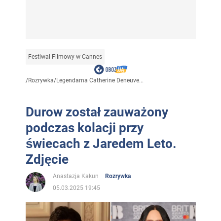
Festiwal Filmowy w Cannes
/
Rozrywka
/
Legendarna Catherine Deneuve...
Durow został zauważony
podczas kolacji przy
świecach z Jaredem Leto.
Zdjęcie
Anastazja Kakun
Rozrywka
05.03.2025 19:45