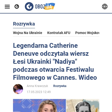
Rozrywka
Wojna Na Ukrainie
Kontratak AFU
Pomoc Wojskowa Dla U
Legendarna Catherine
Deneuve odczytała wiersz
Łesi Ukrainki "Nadiya"
podczas otwarcia Festiwalu
Filmowego w Cannes. Wideo
Anna Krawczuk
Rozrywka
17.05.2023 12:49