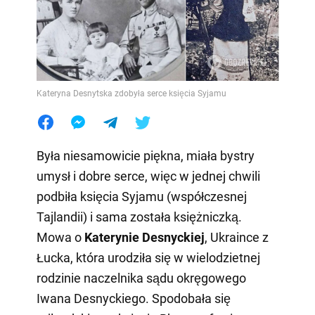
Kateryna Desnytska zdobyła serce księcia Syjamu
Była niesamowicie piękna, miała bystry
umysł i dobre serce, więc w jednej chwili
podbiła księcia Syjamu (współczesnej
Tajlandii) i sama została księżniczką.
Mowa o
Katerynie Desnyckiej
, Ukraince z
Łucka, która urodziła się w wielodzietnej
rodzinie naczelnika sądu okręgowego
Iwana Desnyckiego. Spodobała się