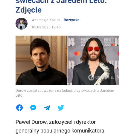
świecach z Jaredem Leto.
Zdjęcie
Anastazja Kakun
Rozrywka
05.03.2025 19:45
Durow został zauważony na kolacji przy świecach z Jaredem
Leto
Pawel Durow, założyciel i dyrektor
generalny popularnego komunikatora