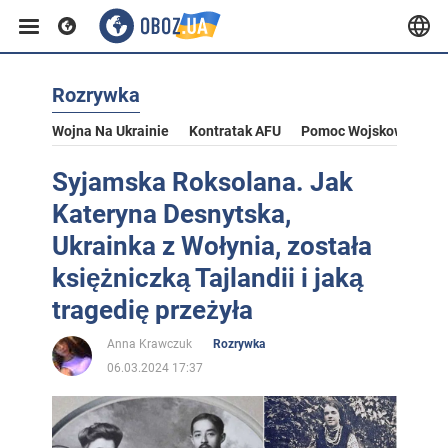
Rozrywka
Wojna Na Ukrainie
Kontratak AFU
Pomoc Wojskowa Dla U
Syjamska Roksolana. Jak
Kateryna Desnytska,
Ukrainka z Wołynia, została
księżniczką Tajlandii i jaką
tragedię przeżyła
Anna Krawczuk
Rozrywka
06.03.2024 17:37