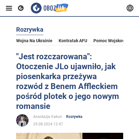
Rozrywka
Wojna Na Ukrainie
Kontratak AFU
Pomoc Wojskowa Dla U
"Jest rozczarowana":
Otoczenie JLo ujawniło, jak
piosenkarka przeżywa
rozwód z Benem Affleckiem
pośród plotek o jego nowym
romansie
Anastazja Kakun
Rozrywka
29.08.2024 12:47