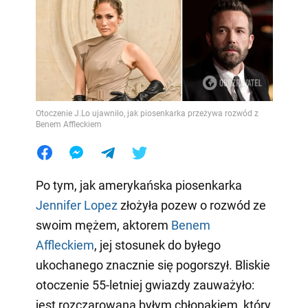
Otoczenie J.Lo ujawniło, jak piosenkarka przeżywa rozwód z
Benem Affleckiem
Po tym, jak amerykańska piosenkarka
Jennifer Lopez
złożyła pozew o rozwód ze
swoim mężem, aktorem
Benem
Affleckiem
, jej stosunek do byłego
ukochanego znacznie się pogorszył. Bliskie
otoczenie 55-letniej gwiazdy zauważyło:
jest rozczarowana byłym chłopakiem, który