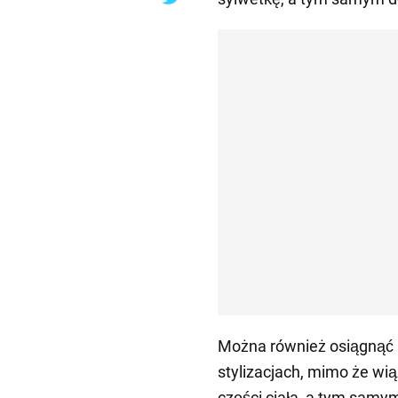
Można również osiągnąć p
stylizacjach, mimo że wią
części ciała, a tym samym