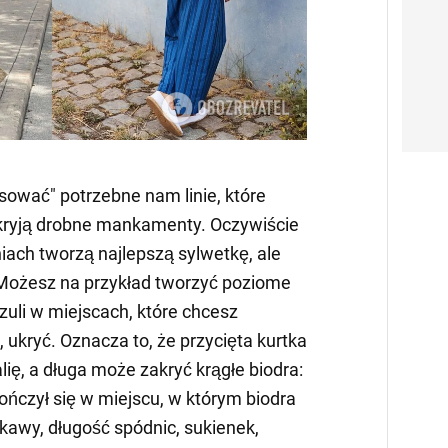
Video
ować" potrzebne nam linie, które
ukryją drobne mankamenty. Oczywiście
iach tworzą najlepszą sylwetkę, ale
. Możesz na przykład tworzyć poziome
oszuli w miejscach, które chcesz
, ukryć. Oznacza to, że przycięta kurtka
ię, a długa może zakryć krągłe biodra:
ończył się w miejscu, w którym biodra
kawy, długość spódnic, sukienek,