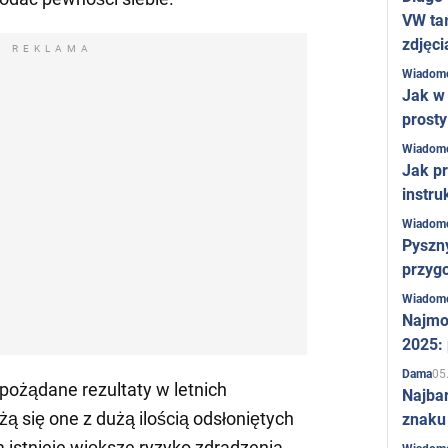
VW ta
zdjęci
REKLAMA
Wiadom
Jak w 
prost
Wiadom
Jak pr
instru
Wiadom
Pyszny
przygo
Wiadom
Najmo
2025:
05
Dama
ożądane rezultaty w letnich
Najba
żą się one z dużą ilością odsłoniętych
znaku
 istnieje większe ryzyko zdradzenia