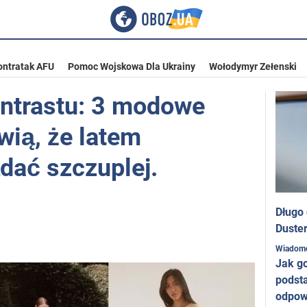
ontratak AFU
Pomoc Wojskowa Dla Ukrainy
Wołodymyr Zełenski
kontrastu: 3 modowe
awią, że latem
dać szczuplej.
Długo
Duster
Wiadom
Jak g
podst
odpow