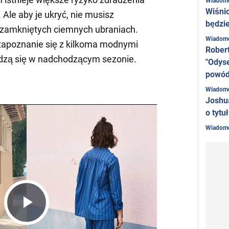
Wiadom
Wiśni
 Ale aby je ukryć, nie musisz
będzie
 zamkniętych ciemnych ubraniach.
Wiadom
apoznanie się z kilkoma modnymi
Rober
adzą się w nadchodzącym sezonie.
"Odyse
powó
Wiadom
Joshu
o tytu
Wiadom
Play