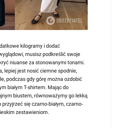
odatkowe kilogramy i dodać
yglądowi, musisz podkreślić swoje
ukryć niuanse za stonowanymi tonami.
, lepiej jest nosić ciemne spodnie,
ole, podczas gdy górę można ozdobić
nym białym T-shirtem. Mając do
bujnym biustem, równoważymy go lekką
o przyjrzeć się czarno-białym, czarno-
bieskim zestawieniom.