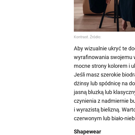
Aby wizualnie ukryć te d
wyrafinowania swojemu w
mocne strony kolorem i 
Jeśli masz szerokie biodra
dżinsy lub spódnicę na d
jasną bluzką lub klasycz
czynienia z nadmiernie 
i wyrazistą bielizną. Wart
czerwonym lub biało-nie
Shapewear