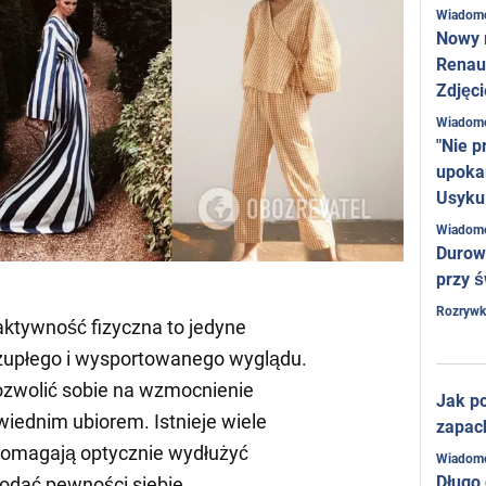
Wiadom
Nowy 
Renaul
Zdjęci
Wiadom
"Nie p
upoka
Usyku
Wiadom
Durow
przy ś
Rozrywk
aktywność fizyczna to jedyne
zupłego i wysportowanego wyglądu.
zwolić sobie na wzmocnienie
Jak po
iednim ubiorem. Istnieje wiele
zapac
pomagają optycznie wydłużyć
Wiadom
Długo
odać pewności siebie.