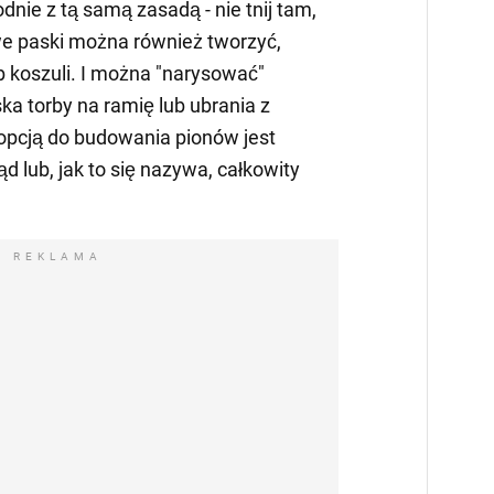
dnie z tą samą zasadą - nie tnij tam,
owe paski można również tworzyć,
ub koszuli. I można "narysować"
a torby na ramię lub ubrania z
opcją do budowania pionów jest
lub, jak to się nazywa, całkowity
REKLAMA