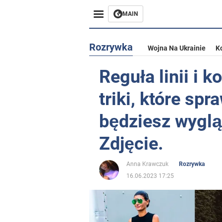
MAIN
Rozrywka
Wojna Na Ukrainie
K
Reguła linii i 
triki, które spr
będziesz wyglą
Zdjęcie.
Anna Krawczuk
Rozrywka
16.06.2023 17:25