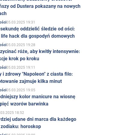
ńszy od Dustera pokazany na nowych
ach
05.03.2025 19:31
ości
sekundę oddzielić śledzie od ości:
y life hack dla gospodyń domowych
05.03.2025 19:28
ości
zycinać róże, aby kwitły intensywnie:
kcje krok po kroku
05.03.2025 19:11
ości
 i zdrowy "Napoleon" z ciasta filo:
towanie zajmuje kilka minut
05.03.2025 19:05
ości
dniejszy kolor manicure na wiosnę
 pięć wzorów barwinka
.03.2025 18:52
rdziej udane dni marca dla każdego
 zodiaku: horoskop