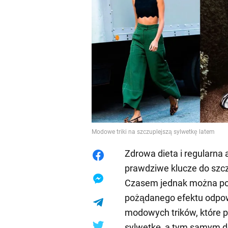
Modowe triki na szczuplejszą sylwetkę latem
Zdrowa dieta i regularna 
prawdziwe klucze do szc
Czasem jednak można po
pożądanego efektu odpow
modowych trików, które 
sylwetkę, a tym samym d