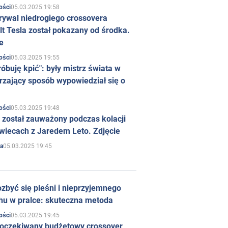
05.03.2025 19:58
ości
rywal niedrogiego crossovera
t Tesla został pokazany od środka.
e
05.03.2025 19:55
ości
róbuję kpić": były mistrz świata w
rzający sposób wypowiedział się o
05.03.2025 19:48
ości
 został zauważony podczas kolacji
wiecach z Jaredem Leto. Zdjęcie
05.03.2025 19:45
a
zbyć się pleśni i nieprzyjemnego
hu w pralce: skuteczna metoda
05.03.2025 19:45
ości
 oczekiwany budżetowy crossover