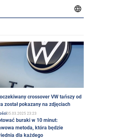
 oczekiwany crossover VW tańszy od
a został pokazany na zdjęciach
05.03.2025 23:23
ości
otować buraki w 10 minut:
awowa metoda, która będzie
iednia dla każdego