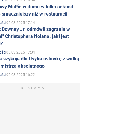
05.03.2025 18:09
ości
owy McPie w domu w kilka sekund:
 smaczniejszy niż w restauracji
05.03.2025 17:14
ości
t Downey Jr. odmówił zagrania w
i" Christophera Nolana: jaki jest
d?
05.03.2025 17:04
ości
a szykuje dla Usyka ustawkę z walką
ł mistrza absolutnego
05.03.2025 16:22
ości
REKLAMA