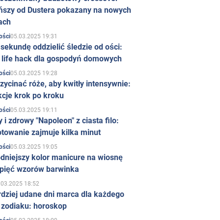
ńszy od Dustera pokazany na nowych
ach
05.03.2025 19:31
ości
sekundę oddzielić śledzie od ości:
y life hack dla gospodyń domowych
05.03.2025 19:28
ości
zycinać róże, aby kwitły intensywnie:
kcje krok po kroku
05.03.2025 19:11
ości
 i zdrowy "Napoleon" z ciasta filo:
towanie zajmuje kilka minut
05.03.2025 19:05
ości
dniejszy kolor manicure na wiosnę
 pięć wzorów barwinka
.03.2025 18:52
rdziej udane dni marca dla każdego
 zodiaku: horoskop