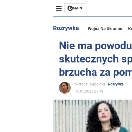
MAIN
Rozrywka
Wojna Na Ukrainie
K
Nie ma powodu
skutecznych s
brzucha za po
Victoria Ryapolova
Rozrywka
16.05.2023 23:19