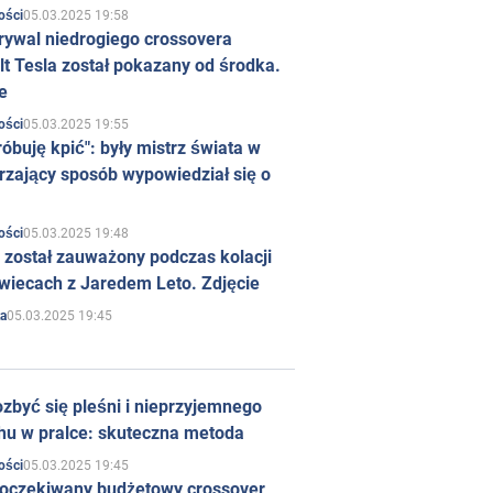
05.03.2025 19:58
ości
rywal niedrogiego crossovera
t Tesla został pokazany od środka.
e
05.03.2025 19:55
ości
róbuję kpić": były mistrz świata w
rzający sposób wypowiedział się o
05.03.2025 19:48
ości
 został zauważony podczas kolacji
wiecach z Jaredem Leto. Zdjęcie
05.03.2025 19:45
a
zbyć się pleśni i nieprzyjemnego
hu w pralce: skuteczna metoda
05.03.2025 19:45
ości
 oczekiwany budżetowy crossover