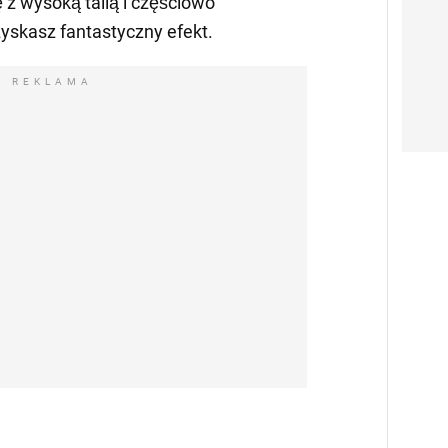
 z wysoką talią i częściowo
skasz fantastyczny efekt.
REKLAMA