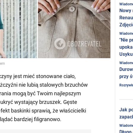
Wiadom
Nowy 
Renaul
Zdjęci
Wiadom
"Nie p
upoka
Usyku
Wiadom
lem
Durow
zyny jest mieć stonowane ciało,
przy ś
ężczyźni nie lubią stalowych brzuchów
Rozrywk
rania mogą być Twoim najlepszym
z ukryć wystający brzuszek. Gęste
Jak po
efekt baskinki sprawią, że właścicielki
zapac
lądać bardziej filigranowo.
Wiadom
Długo