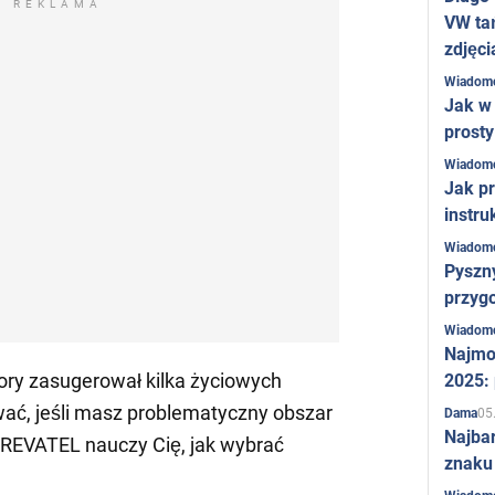
REKLAMA
VW ta
zdjęci
Wiadom
Jak w 
prost
Wiadom
Jak pr
instru
Wiadom
Pyszny
przygo
Wiadom
Najmo
y zasugerował kilka życiowych
2025:
ać, jeśli masz problematyczny obszar
05
Dama
Najba
REVATEL nauczy Cię, jak wybrać
znaku