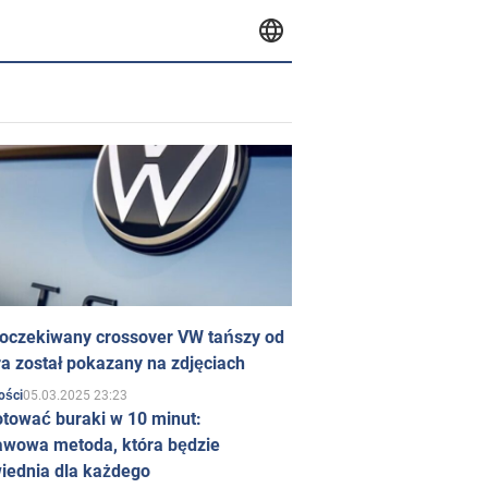
 oczekiwany crossover VW tańszy od
a został pokazany na zdjęciach
05.03.2025 23:23
ości
otować buraki w 10 minut:
awowa metoda, która będzie
iednia dla każdego