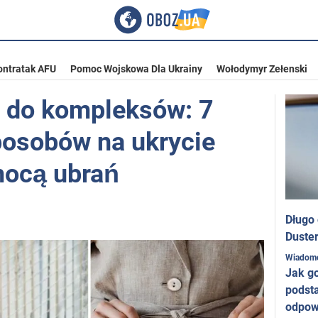
ontratak AFU
Pomoc Wojskowa Dla Ukrainy
Wołodymyr Zełenski
 do kompleksów: 7
posobów na ukrycie
mocą ubrań
Długo
Duster
Wiadom
Jak g
podst
odpow