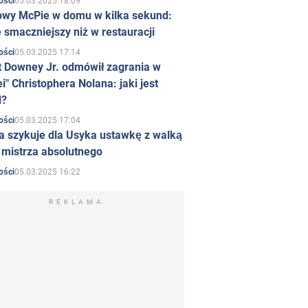
05.03.2025 18:09
ości
owy McPie w domu w kilka sekund:
 smaczniejszy niż w restauracji
05.03.2025 17:14
ości
t Downey Jr. odmówił zagrania w
i" Christophera Nolana: jaki jest
d?
05.03.2025 17:04
ości
a szykuje dla Usyka ustawkę z walką
ł mistrza absolutnego
05.03.2025 16:22
ości
REKLAMA