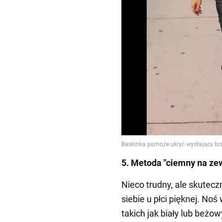
5. Metoda "ciemny na zew
Nieco trudny, ale skutec
siebie u płci pięknej. N
takich jak biały lub beżow