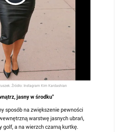
Play
Video
nątrz, jasny w środku"
zny sposób na zwiększenie pewności
oś wewnętrzną warstwę jasnych ubrań,
y golf, a na wierzch czarną kurtkę.