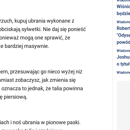
Wiadom
Wiśni
będzie
rzuch, kupuj ubrania wykonane z
Wiadom
Rober
obciskają sylwetki. Nie daj się ponieść
"Odyse
onieważ mogą one sprawić, że
powó
ze bardziej masywnie.
Wiadom
Joshu
o tytu
iem, przesuwając go nieco wyżej niż
Wiadom
miast zobaczysz, jak zmienia się
e oznacza to jednak, że talia powinna
ę piersiową.
iach i noś ubrania w pionowe paski.