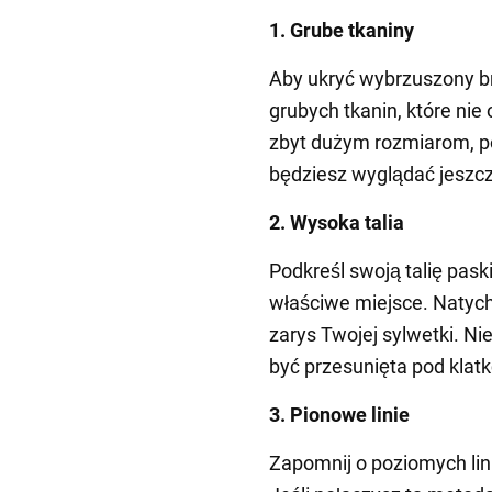
1. Grube tkaniny
Aby ukryć wybrzuszony b
grubych tkanin, które nie 
zbyt dużym rozmiarom, p
będziesz wyglądać jeszc
2. Wysoka talia
Podkreśl swoją talię pask
właściwe miejsce. Natych
zarys Twojej sylwetki. Ni
być przesunięta pod klatk
3. Pionowe linie
Zapomnij o poziomych lin