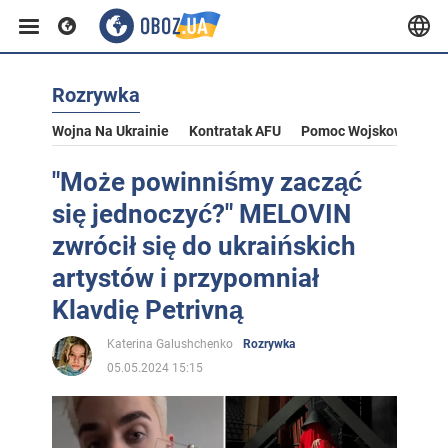
Rozrywka
Wojna Na Ukrainie
Kontratak AFU
Pomoc Wojskowa Dla U
"Może powinniśmy zacząć
się jednoczyć?" MELOVIN
zwrócił się do ukraińskich
artystów i przypomniał
Klavdię Petrivną
Katerina Galushchenko
Rozrywka
05.05.2024 15:15