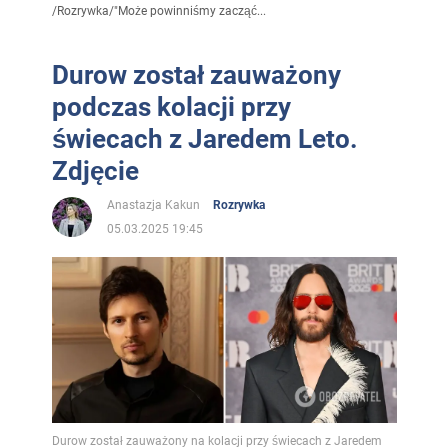
/
Rozrywka
/
"Może powinniśmy zacząć...
Durow został zauważony
podczas kolacji przy
świecach z Jaredem Leto.
Zdjęcie
Anastazja Kakun
Rozrywka
05.03.2025 19:45
Durow został zauważony na kolacji przy świecach z Jaredem