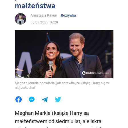
małżeństwa
Anastazja Kakun
Rozrywka
05.03.2025 16:20
Meghan Markle opowiada, jak sprawiła, że książę Harry się w
niej zakochał
Meghan Markle i książę Harry są
małżeństwem od siedmiu lat, ale iskra