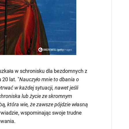
zkała w schronisku dla bezdomnych z
20 lat. "
Nauczyło mnie to dbania o
etrwać w każdej sytuacji, nawet jeśli
chroniska lub życie ze skromnym
bą, która wie, że zawsze pójdzie własną
wywiadzie, wspominając swoje trudne
ewania.