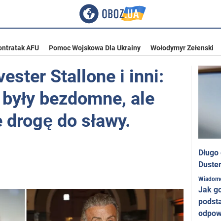
ontratak AFU
Pomoc Wojskowa Dla Ukrainy
Wołodymyr Zełenski
ester Stallone i inni:
 były bezdomne, ale
 drogę do sławy.
Długo
Duster
Wiadom
Jak g
podst
odpow