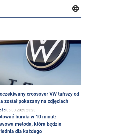
 oczekiwany crossover VW tańszy od
a został pokazany na zdjęciach
05.03.2025 23:23
ości
otować buraki w 10 minut:
awowa metoda, która będzie
iednia dla każdego