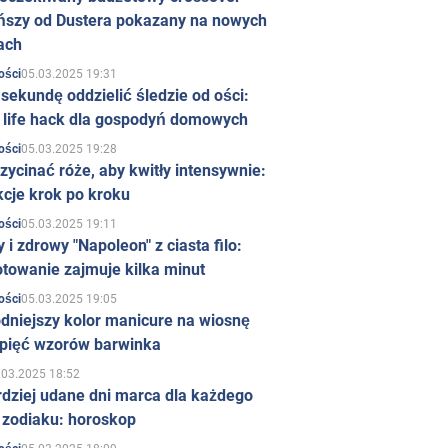
ńszy od Dustera pokazany na nowych
ach
05.03.2025 19:31
ości
sekundę oddzielić śledzie od ości:
y life hack dla gospodyń domowych
05.03.2025 19:28
ości
zycinać róże, aby kwitły intensywnie:
kcje krok po kroku
05.03.2025 19:11
ości
 i zdrowy "Napoleon" z ciasta filo:
towanie zajmuje kilka minut
05.03.2025 19:05
ości
dniejszy kolor manicure na wiosnę
 pięć wzorów barwinka
.03.2025 18:52
rdziej udane dni marca dla każdego
 zodiaku: horoskop