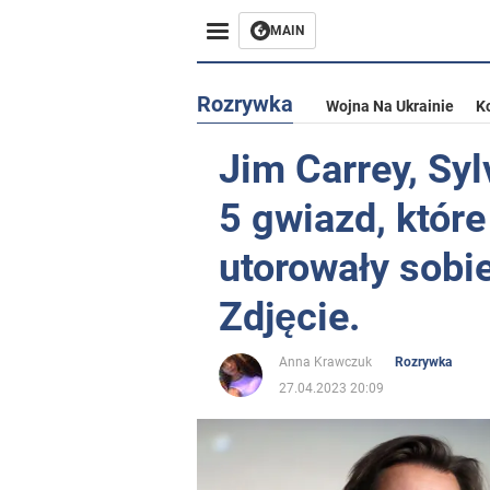
MAIN
Rozrywka
Wojna Na Ukrainie
K
Jim Carrey, Sylv
5 gwiazd, które
utorowały sobie
Zdjęcie.
Anna Krawczuk
Rozrywka
27.04.2023 20:09