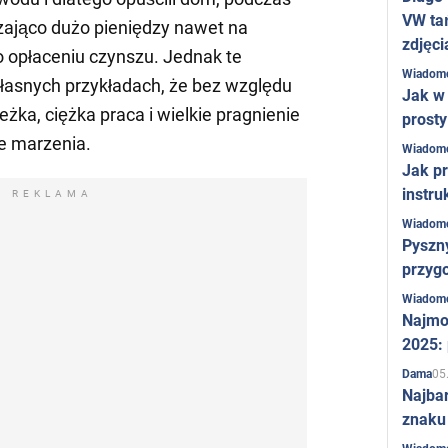
VW ta
czająco dużo pieniędzy nawet na
zdjęci
o opłaceniu czynszu. Jednak te
Wiadom
łasnych przykładach, że bez względu
Jak w 
cieżka, ciężka praca i wielkie pragnienie
prost
e marzenia.
Wiadom
Jak pr
instru
REKLAMA
Wiadom
Pyszny
przygo
Wiadom
Najmo
2025:
05
Dama
Najba
znaku