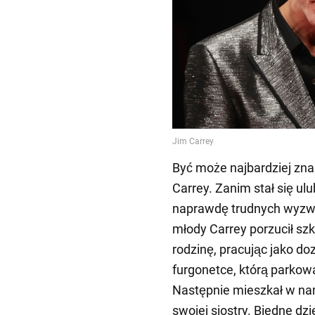
Być może najbardziej zn
Carrey. Zanim stał się ul
naprawdę trudnych wyzwa
młody Carrey porzucił sz
rodzinę, pracując jako do
furgonetce, którą parkow
Następnie mieszkał w na
swojej siostry. Biedne d