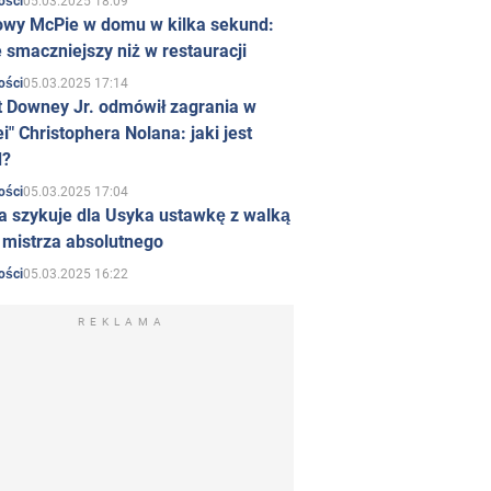
05.03.2025 18:09
ości
owy McPie w domu w kilka sekund:
 smaczniejszy niż w restauracji
05.03.2025 17:14
ości
t Downey Jr. odmówił zagrania w
i" Christophera Nolana: jaki jest
d?
05.03.2025 17:04
ości
a szykuje dla Usyka ustawkę z walką
ł mistrza absolutnego
05.03.2025 16:22
ości
REKLAMA