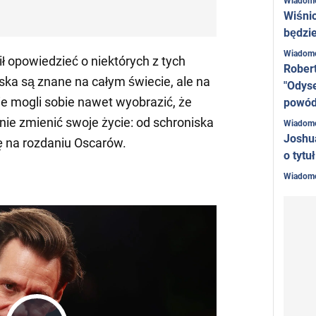
Wiadom
Wiśni
będzie
Wiadom
opowiedzieć o niektórych z tych
Rober
ska są znane na całym świecie, ale na
"Odyse
ie mogli sobie nawet wyobrazić, że
powó
nie zmienić swoje życie: od schroniska
Wiadom
Joshu
 na rozdaniu Oscarów.
o tytu
Wiadom