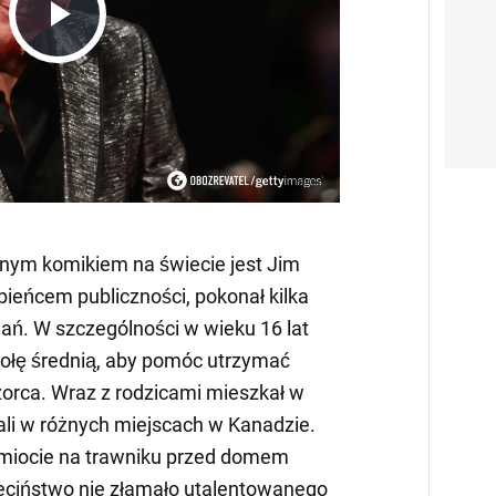
Play
Video
anym komikiem na świecie jest Jim
ubieńcem publiczności, pokonał kilka
ń. W szczególności w wieku 16 lat
kołę średnią, aby pomóc utrzymać
zorca. Wraz z rodzicami mieszkał w
ali w różnych miejscach w Kanadzie.
miocie na trawniku przed domem
zieciństwo nie złamało utalentowanego