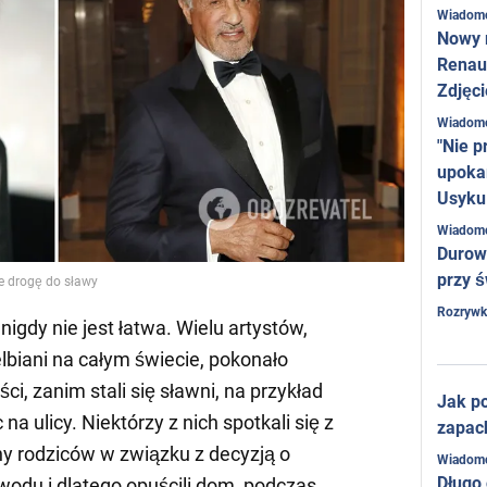
Wiadom
Nowy 
Renaul
Zdjęci
Wiadom
"Nie p
upoka
Usyku
Wiadom
Durow
przy ś
ie drogę do sławy
Rozrywk
nigdy nie jest łatwa. Wielu artystów,
elbiani na całym świecie, pokonało
, zanim stali się sławni, na przykład
Jak po
na ulicy. Niektórzy z nich spotkali się z
zapac
y rodziców w związku z decyzją o
Wiadom
Długo
odu i dlatego opuścili dom, podczas