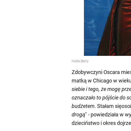
Zdobywczyni Oscara mies
matką w Chicago w wieku 
siebie i tego, że mogę prz
oznaczało to pójście do s
budżetem
. Stałam się
oso
drogą
" - powiedziała w 
dzieciństwo i okres dojrz