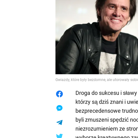
Gwiazdy, które były bezdomne, ale utorowały sob
Droga do sukcesu i sławy 
którzy są dziś znani i uwi
bezprecedensowe trudności
byli zmuszeni spędzić noc 
niezrozumieniem ze stron
wyborze kreatywnego zaw