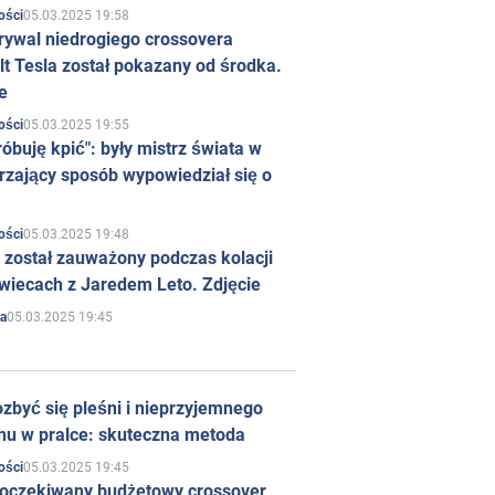
05.03.2025 19:58
ości
rywal niedrogiego crossovera
t Tesla został pokazany od środka.
e
05.03.2025 19:55
ości
róbuję kpić": były mistrz świata w
rzający sposób wypowiedział się o
05.03.2025 19:48
ości
 został zauważony podczas kolacji
wiecach z Jaredem Leto. Zdjęcie
05.03.2025 19:45
a
zbyć się pleśni i nieprzyjemnego
hu w pralce: skuteczna metoda
05.03.2025 19:45
ości
 oczekiwany budżetowy crossover