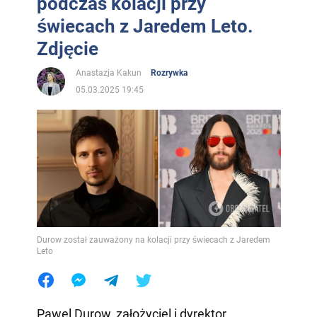
podczas kolacji przy
świecach z Jaredem Leto.
Zdjęcie
Anastazja Kakun
Rozrywka
05.03.2025 19:45
Durow został zauważony na kolacji przy świecach z Jaredem
Leto
Pawel Durow, założyciel i dyrektor