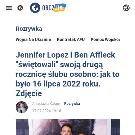
Rozrywka
Wojna Na Ukrainie
Kontratak AFU
Pomoc Wojskowa Dla U
Jennifer Lopez i Ben Affleck
"świętowali" swoją drugą
rocznicę ślubu osobno: jak to
było 16 lipca 2022 roku.
Zdjęcie
Anastazja Kakun
Rozrywka
17.07.2024 19:16