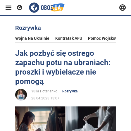
Rozrywka
Wojna Na Ukrainie
Kontratak AFU
Pomoc Wojskowa Dla U
Jak pozbyć się ostrego
zapachu potu na ubraniach:
proszki i wybielacze nie
pomogą
Yulia Poterianko
Rozrywka
28.04.2023 13:07