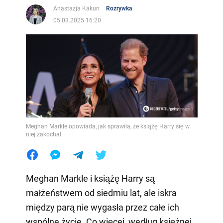
Anastazja Kakun
Rozrywka
05.03.2025 16:20
Meghan Markle opowiada, jak sprawiła, że książę Harry się w
niej zakochał
Meghan Markle i książę Harry są
małżeństwem od siedmiu lat, ale iskra
między parą nie wygasła przez całe ich
wspólne życie. Co więcej, według księżnej