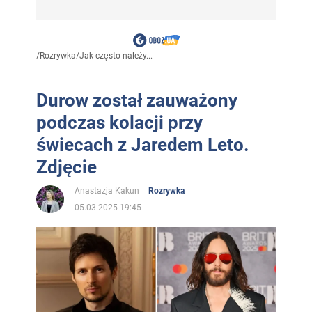
/
Rozrywka
/
Jak często należy...
Durow został zauważony
podczas kolacji przy
świecach z Jaredem Leto.
Zdjęcie
Anastazja Kakun
Rozrywka
05.03.2025 19:45