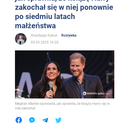
zakochał się w niej ponownie
po siedmiu latach
małżeństwa
Anastazja Kakun
Rozrywka
05.03.2025 16:20
Meghan Markle opowiada, jak sprawiła, że książę Harry się w
niej zakochał