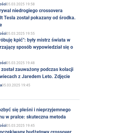
05.03.2025 19:58
ości
rywal niedrogiego crossovera
t Tesla został pokazany od środka.
e
05.03.2025 19:55
ości
róbuję kpić": były mistrz świata w
rzający sposób wypowiedział się o
05.03.2025 19:48
ości
 został zauważony podczas kolacji
wiecach z Jaredem Leto. Zdjęcie
05.03.2025 19:45
a
zbyć się pleśni i nieprzyjemnego
hu w pralce: skuteczna metoda
05.03.2025 19:45
ości
 oczekiwany budżetowy crossover