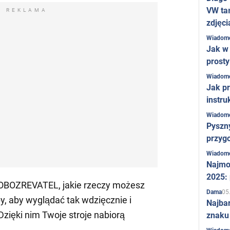
VW ta
REKLAMA
zdjęci
Wiadom
Jak w 
prost
Wiadom
Jak pr
instru
Wiadom
Pyszny
przygo
Wiadom
Najmo
2025:
 OBOZREVATEL, jakie rzeczy możesz
05
Dama
y, aby wyglądać tak wdzięcznie i
Najba
Dzięki nim Twoje stroje nabiorą
znaku