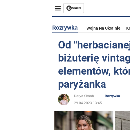
MAIN
Rozrywka
Wojna Na Ukrainie
K
Od "herbacianej
biżuterię vinta
elementów, któ
paryżanka
Darya Skoob
Rozrywka
29.04.2023 13:45