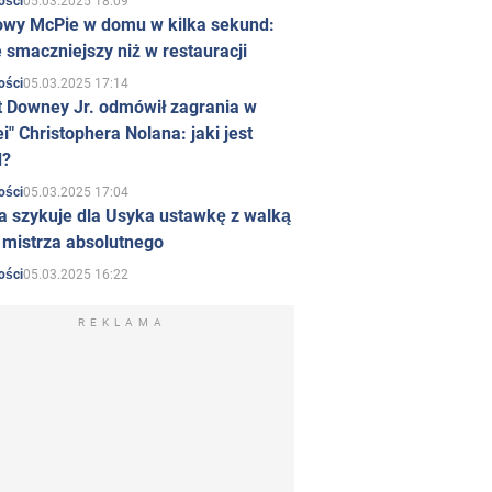
05.03.2025 18:09
ości
owy McPie w domu w kilka sekund:
 smaczniejszy niż w restauracji
05.03.2025 17:14
ości
t Downey Jr. odmówił zagrania w
i" Christophera Nolana: jaki jest
d?
05.03.2025 17:04
ości
a szykuje dla Usyka ustawkę z walką
ł mistrza absolutnego
05.03.2025 16:22
ości
REKLAMA