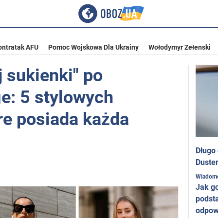
ontratak AFU
Pomoc Wojskowa Dla Ukrainy
Wołodymyr Zełenski
 sukienki" po
ge: 5 stylowych
re posiada każda
Długo
Duster
Wiadom
Jak g
podst
odpow