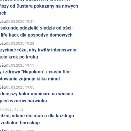
ńszy od Dustera pokazany na nowych
ach
05.03.2025 19:31
ości
sekundę oddzielić śledzie od ości:
y life hack dla gospodyń domowych
05.03.2025 19:28
ości
zycinać róże, aby kwitły intensywnie:
kcje krok po kroku
05.03.2025 19:11
ości
 i zdrowy "Napoleon" z ciasta filo:
towanie zajmuje kilka minut
05.03.2025 19:05
ości
dniejszy kolor manicure na wiosnę
 pięć wzorów barwinka
.03.2025 18:52
rdziej udane dni marca dla każdego
 zodiaku: horoskop