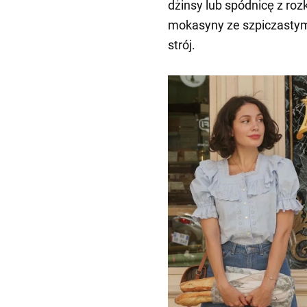
dżinsy lub spódnicę z ro
mokasyny ze szpiczastymi
strój.