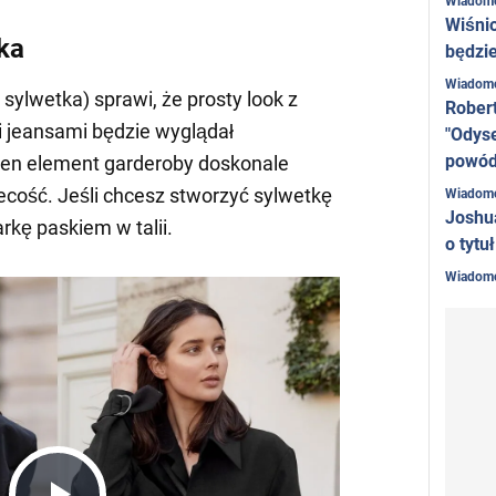
Wiadom
Wiśni
ka
będzie
Wiadom
ylwetka) sprawi, że prosty look z
Rober
 jeansami będzie wyglądał
"Odyse
powó
ten element garderoby doskonale
ecość. Jeśli chcesz stworzyć sylwetkę
Wiadom
Joshu
rkę paskiem w talii.
o tytu
Wiadom