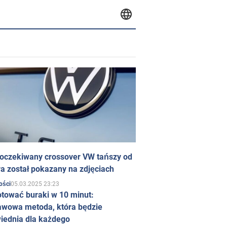
 oczekiwany crossover VW tańszy od
a został pokazany na zdjęciach
05.03.2025 23:23
ości
otować buraki w 10 minut:
awowa metoda, która będzie
iednia dla każdego