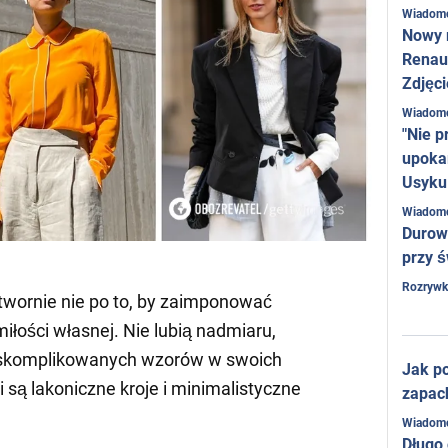
Wiadom
Nowy 
Renaul
Zdjęci
Wiadom
"Nie p
upoka
Usyku
Wiadom
Durow
przy ś
Rozrywk
ytwornie nie po to, by zaimponować
łości własnej. Nie lubią nadmiaru,
 skomplikowanych wzorów w swoich
Jak po
 są lakoniczne kroje i minimalistyczne
zapac
Wiadom
Długo