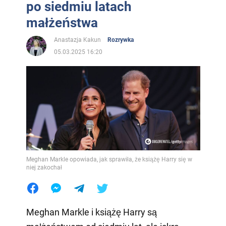
po siedmiu latach
małżeństwa
Anastazja Kakun
Rozrywka
05.03.2025 16:20
Meghan Markle opowiada, jak sprawiła, że książę Harry się w
niej zakochał
Meghan Markle i książę Harry są