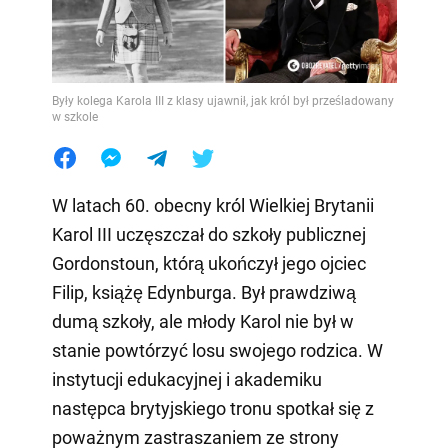
Były kolega Karola III z klasy ujawnił, jak król był prześladowany
w szkole
W latach 60. obecny król Wielkiej Brytanii
Karol III uczęszczał do szkoły publicznej
Gordonstoun, którą ukończył jego ojciec
Filip, książę Edynburga. Był prawdziwą
dumą szkoły, ale młody Karol nie był w
stanie powtórzyć losu swojego rodzica. W
instytucji edukacyjnej i akademiku
następca brytyjskiego tronu spotkał się z
poważnym zastraszaniem ze strony