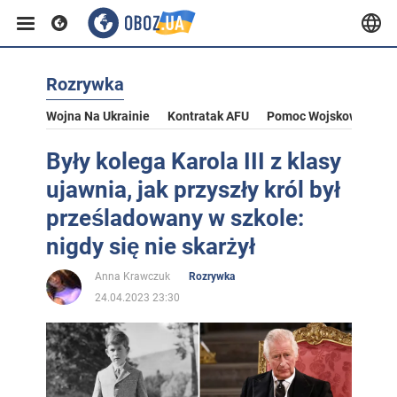
Rozrywka
Wojna Na Ukrainie
Kontratak AFU
Pomoc Wojskowa Dla U
Były kolega Karola III z klasy
ujawnia, jak przyszły król był
prześladowany w szkole:
nigdy się nie skarżył
Anna Krawczuk
Rozrywka
24.04.2023 23:30