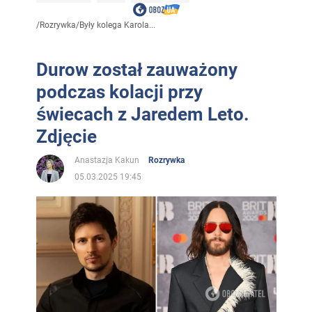
/
Rozrywka
/
Były kolega Karola...
Durow został zauważony
podczas kolacji przy
świecach z Jaredem Leto.
Zdjęcie
Anastazja Kakun
Rozrywka
05.03.2025 19:45