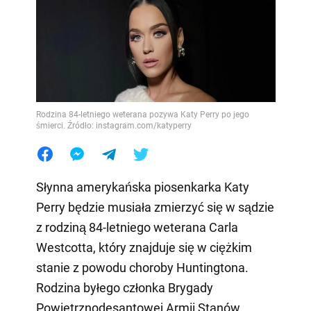
Rodzina 84-letniego weterana pozywa Katy Perry po jego
śmierci. Źródło: instagram.com/katyperry
Słynna amerykańska piosenkarka Katy
Perry będzie musiała zmierzyć się w sądzie
z rodziną 84-letniego weterana Carla
Westcotta, który znajduje się w ciężkim
stanie z powodu choroby Huntingtona.
Rodzina byłego członka Brygady
Powietrznodesantowej Armii Stanów