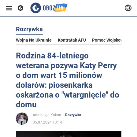
Rozrywka
Wojna Na Ukrainie
Kontratak AFU
Pomoc Wojskowa Dla U
Rodzina 84-letniego
weterana pozywa Katy Perry
o dom wart 15 milionów
dolarów: piosenkarka
oskarżona o "wtargnięcie" do
domu
Anastazja Kakun
Rozrywka
05.07.2024 13:14