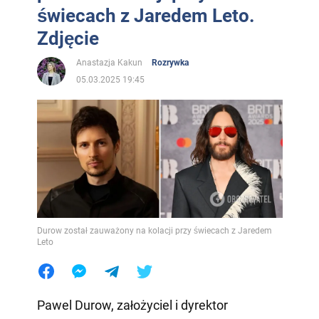
świecach z Jaredem Leto.
Zdjęcie
Anastazja Kakun
Rozrywka
05.03.2025 19:45
Durow został zauważony na kolacji przy świecach z Jaredem
Leto
Pawel Durow, założyciel i dyrektor