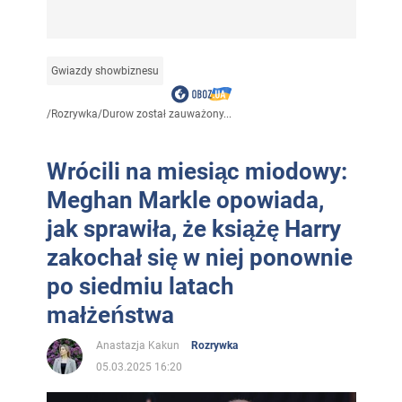
Gwiazdy showbiznesu
/
Rozrywka
/
Durow został zauważony...
Wrócili na miesiąc miodowy:
Meghan Markle opowiada,
jak sprawiła, że książę Harry
zakochał się w niej ponownie
po siedmiu latach
małżeństwa
Anastazja Kakun
Rozrywka
05.03.2025 16:20