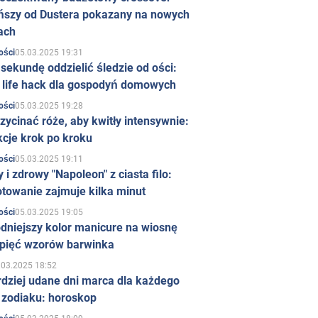
ńszy od Dustera pokazany na nowych
ach
05.03.2025 19:31
ości
sekundę oddzielić śledzie od ości:
y life hack dla gospodyń domowych
05.03.2025 19:28
ości
zycinać róże, aby kwitły intensywnie:
kcje krok po kroku
05.03.2025 19:11
ości
 i zdrowy "Napoleon" z ciasta filo:
towanie zajmuje kilka minut
05.03.2025 19:05
ości
dniejszy kolor manicure na wiosnę
 pięć wzorów barwinka
.03.2025 18:52
rdziej udane dni marca dla każdego
 zodiaku: horoskop