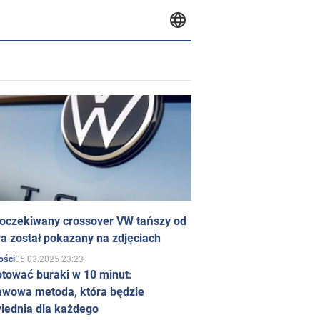
 oczekiwany crossover VW tańszy od
a został pokazany na zdjęciach
05.03.2025 23:23
ości
otować buraki w 10 minut:
awowa metoda, która będzie
iednia dla każdego