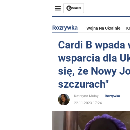
MAIN
Rozrywka
Wojna Na Ukrainie
K
Cardi B wpada 
wsparcia dla Ukr
się, że Nowy Jo
szczurach"
Kateryna Malay
Rozrywka
22.11.2023 17:24