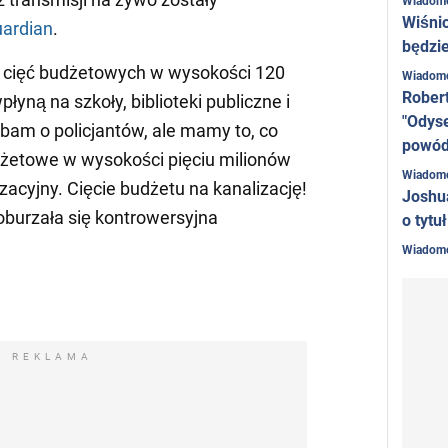
Wiadom
Wiśni
ardian
.
będzie
u cięć budżetowych w wysokości 120
Wiadom
Rober
łyną na szkoły, biblioteki publiczne i
"Odyse
dbam o policjantów, ale mamy to, co
powó
dżetowe w wysokości pięciu milionów
Wiadom
acyjny. Cięcie budżetu na kanalizację!
Joshu
oburzała się kontrowersyjna
o tytu
Wiadom
REKLAMA