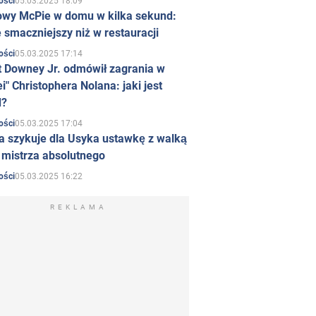
05.03.2025 18:09
ości
owy McPie w domu w kilka sekund:
 smaczniejszy niż w restauracji
05.03.2025 17:14
ości
t Downey Jr. odmówił zagrania w
i" Christophera Nolana: jaki jest
d?
05.03.2025 17:04
ości
a szykuje dla Usyka ustawkę z walką
ł mistrza absolutnego
05.03.2025 16:22
ości
REKLAMA