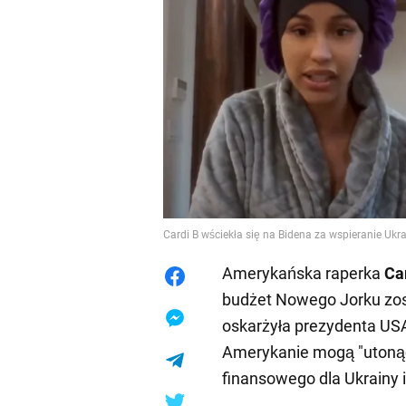
Cardi B wściekła się na Bidena za wspieranie Ukrai
Amerykańska raperka
Ca
budżet Nowego Jorku zos
oskarżyła prezydenta USA
Amerykanie mogą "utonąć
finansowego dla Ukrainy i