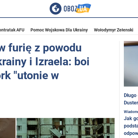
ontratak AFU
Pomoc Wojskowa Dla Ukrainy
Wołodymyr Zełenski
w furię z powodu
ainy i Izraela: boi
rk "utonie w
Długo
Duster
Wiadom
Jak g
podst
odpow