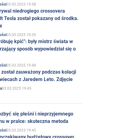
05.03.2025 19:58
ości
rywal niedrogiego crossovera
t Tesla został pokazany od środka.
e
05.03.2025 19:55
ości
róbuję kpić": były mistrz świata w
rzający sposób wypowiedział się o
05.03.2025 19:48
ości
 został zauważony podczas kolacji
wiecach z Jaredem Leto. Zdjęcie
05.03.2025 19:45
a
zbyć się pleśni i nieprzyjemnego
hu w pralce: skuteczna metoda
05.03.2025 19:45
ości
 oczekiwany budżetowy crossover