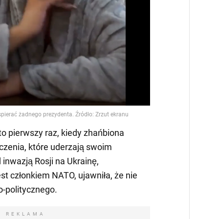
Video
 to pierwszy raz, kiedy zhańbiona
czenia, które uderzają swoim
inwazją Rosji na Ukrainę,
est członkiem NATO, ujawniła, że nie
-politycznego.
REKLAMA