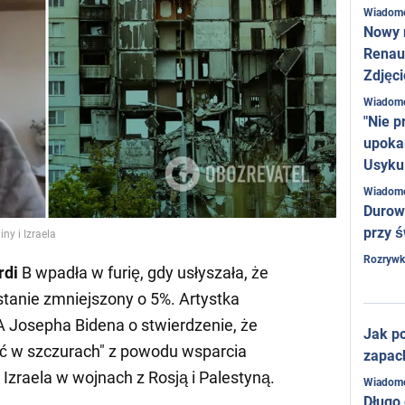
Wiadom
Nowy 
Renaul
Zdjęci
Wiadom
"Nie p
upoka
Usyku
Wiadom
Durow
przy ś
ny i Izraela
Rozrywk
rdi
B wpadła w furię, gdy usłyszała, że
tanie zmniejszony o 5%. Artystka
 Josepha Bidena o stwierdzenie, że
Jak po
 w szczurach" z powodu wsparcia
zapac
 Izraela w wojnach z Rosją i Palestyną.
Wiadom
Długo