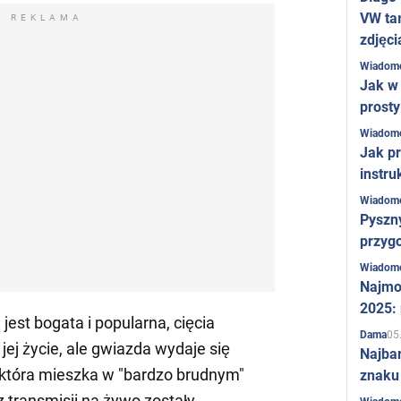
VW ta
REKLAMA
zdjęci
Wiadom
Jak w 
prost
Wiadom
Jak pr
instru
Wiadom
Pyszny
przygo
Wiadom
Najmo
2025:
jest bogata i popularna, cięcia
05
Dama
ej życie, ale gwiazda wydaje się
Najba
 która mieszka w "bardzo brudnym"
znaku
 transmisji na żywo zostały