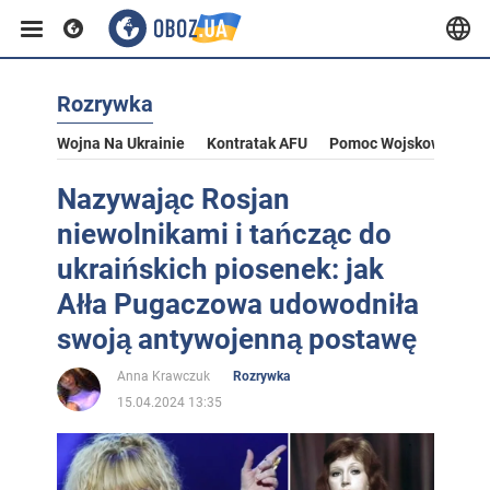
Rozrywka
Wojna Na Ukrainie
Kontratak AFU
Pomoc Wojskowa Dla U
Nazywając Rosjan
niewolnikami i tańcząc do
ukraińskich piosenek: jak
Ałła Pugaczowa udowodniła
swoją antywojenną postawę
Anna Krawczuk
Rozrywka
15.04.2024 13:35