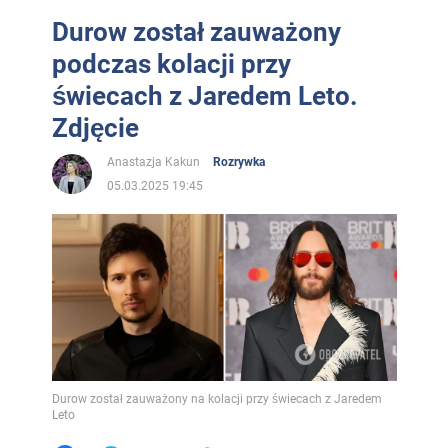
Durow został zauważony
podczas kolacji przy
świecach z Jaredem Leto.
Zdjęcie
Anastazja Kakun
Rozrywka
05.03.2025 19:45
Durow został zauważony na kolacji przy świecach z Jaredem
Leto