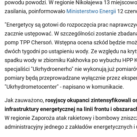
powodu powodzi. W regionie Nikołajewa 13 miejscowo
zasilania, poinformowało
Ministerstwo Energii
12 czer
"Energetycy są gotowi do rozpoczęcia prac naprawczy
zacznie ustępować. W szczególności zostanie zbadana
pomp TPP Chersoń. Wstępna ocena szkód będzie moż
dwóch tygodni po ustąpieniu wody. Ze względu na kry
spadku wody w zbiorniku Kakhovka po wybuchu HPP 
specjaliści "Ukrhydroenerho" nie wykonują już pomiaró
pomiary będą przeprowadzane wyłącznie przez ekspe
"Ukrhydrometocenter" - napisano w komunikacie.
Jak zauważono,
rosyjscy okupanci zintensyfikowali o
infrastruktury energetycznej na linii frontu i obszara
W regionie Zaporoża atak rakietowy i bombowy zniszc
administracyjny jednego z zakładów energetycznych i 