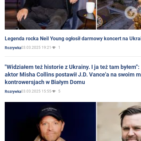
Legenda rocka Neil Young ogłosił darmowy koncert na Ukra
03.03.2025 19:21
1
Rozrywka
"Widziałem też historie z Ukrainy. I ja też tam byłem"
aktor Misha Collins postawił J.D. Vance'a na swoim m
kontrowersjach w Białym Domu
03.03.2025 15:55
5
Rozrywka