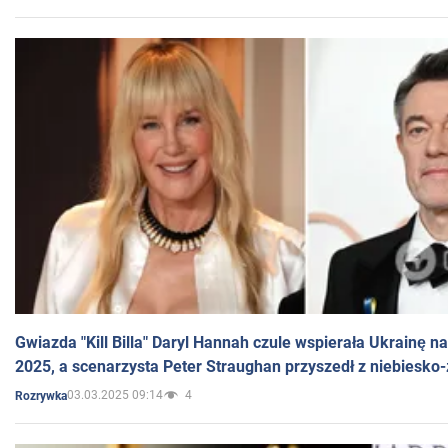
Gwiazda "Kill Billa" Daryl Hannah czule wspierała Ukrainę 
2025, a scenarzysta Peter Straughan przyszedł z niebiesko-
03.03.2025 09:14
4
Rozrywka