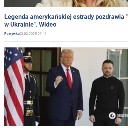
Legenda amerykańskiej estrady pozdrawia "br
w Ukrainie". Wideo
03.03.2025 09:46
Rozrywka