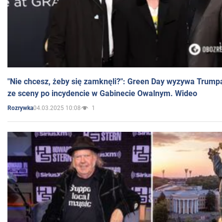
"Nie chcesz, żeby się zamknęli?": Green Day wyzywa Trump
ze sceny po incydencie w Gabinecie Owalnym. Wideo
04.03.2025 10:08
1
Rozrywka