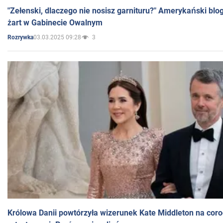
"Zełenski, dlaczego nie nosisz garnituru?" Amerykański blo
żart w Gabinecie Owalnym
03.03.2025 09:28
3
Rozrywka
Królowa Danii powtórzyła wizerunek Kate Middleton na coro