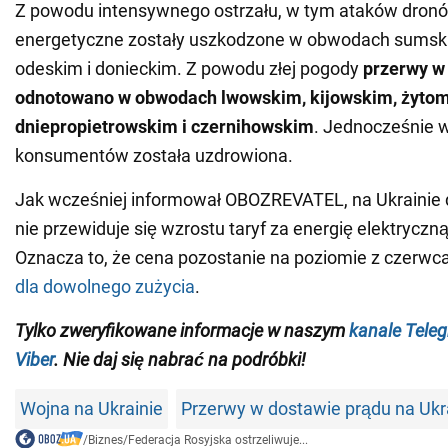
Z powodu intensywnego ostrzału, w tym ataków dronów
energetyczne zostały uszkodzone w obwodach sumsk
odeskim i donieckim. Z powodu złej pogody
przerwy w
odnotowano w obwodach lwowskim, kijowskim, żytom
dniepropietrowskim i czernihowskim
. Jednocześnie 
konsumentów została uzdrowiona.
Jak wcześniej informował OBOZREVATEL, na Ukrainie d
nie przewiduje się wzrostu taryf za energię elektryczną
Oznacza to, że cena pozostanie na poziomie z czerwca
dla dowolnego zużycia
.
Tylko zweryfikowane informacje w naszym
kanale Tele
Viber
. Nie daj się nabrać na podróbki!
Wojna na Ukrainie
Przerwy w dostawie prądu na Ukr
/
Biznes
/
Federacja Rosyjska ostrzeliwuje...