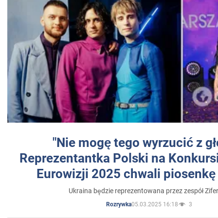
"Nie mogę tego wyrzucić z gł
Reprezentantka Polski na Konkurs
Eurowizji 2025 chwali piosenkę
Ukraina będzie reprezentowana przez zespół Zifer
05.03.2025 16:18
3
Rozrywka