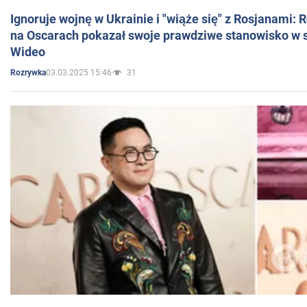
Ignoruje wojnę w Ukrainie i "wiąże się" z Rosjanami: 
na Oscarach pokazał swoje prawdziwe stanowisko w s
Wideo
03.03.2025 15:46
31
Rozrywka