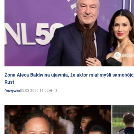
Żona Aleca Baldwina ujawnia, że aktor miał myśli samobójc
Rust
05.03.2025 11:02
3
Rozrywka