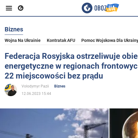
Biznes
Biznes
Wojna Na Ukrainie
Kontratak AFU
Pomoc Wojskowa Dla Ukrain
Sport
Federacja Rosyjska ostrzeliwuje obie
energetyczne w regionach frontowyc
Rozrywka
22 miejscowości bez prądu
Volodymyr Pazii
Biznes
Życie
12.06.2023 15:44
Polityka
Społeczeństwo