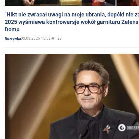
"Nikt nie zwracał uwagi na moje ubrania, dopóki nie z
2025 wyśmiewa kontrowersje wokół garnituru Zełens
Domu
03.03.2025 15:53
23
Rozrywka