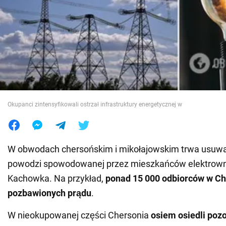
Wojna na Ukrainie
Świat
Jedzenie
Okupanci zintensyfikowali ostrzał infrastruktury energetycznej w
W obwodach chersońskim i mikołajowskim trwa usuw
powodzi spowodowanej przez mieszkańców elektrown
Kachowka. Na przykład,
ponad 15 000 odbiorców w Ch
pozbawionych prądu
.
W nieokupowanej części Chersonia
osiem osiedli pozo