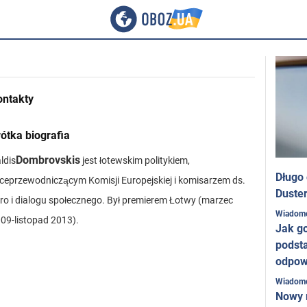
ontakty
ótka biografia
Dombrovskis
ldis
jest łotewskim politykiem,
Długo
ceprzewodniczącym Komisji Europejskiej i komisarzem ds.
Duster
ro i dialogu społecznego. Był premierem Łotwy (marzec
Wiadom
09-listopad 2013).
Jak g
podst
odpow
Wiadom
Nowy 