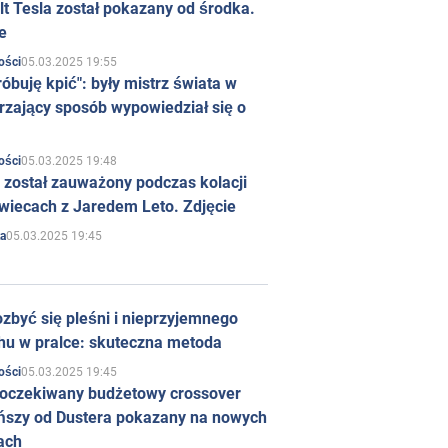
t Tesla został pokazany od środka.
e
05.03.2025 19:55
ości
róbuję kpić": były mistrz świata w
rzający sposób wypowiedział się o
05.03.2025 19:48
ości
 został zauważony podczas kolacji
wiecach z Jaredem Leto. Zdjęcie
05.03.2025 19:45
a
zbyć się pleśni i nieprzyjemnego
hu w pralce: skuteczna metoda
05.03.2025 19:45
ości
 oczekiwany budżetowy crossover
ńszy od Dustera pokazany na nowych
ach