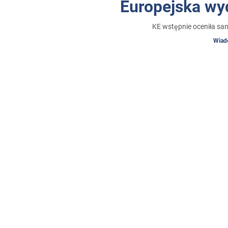
Europejska wy
sprawi
KE wstępnie oceniła sa
Wiad