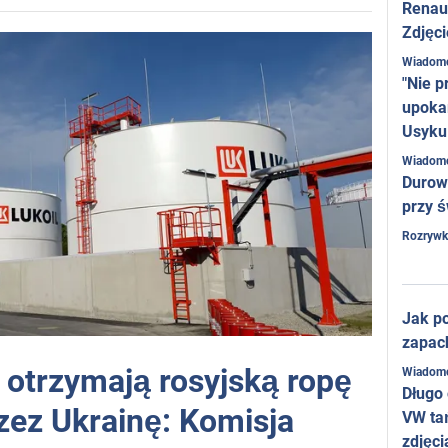
Renaul
Zdjęci
Wiadom
"Nie p
upoka
Usyku
Wiadom
Durow
przy ś
Rozrywk
Jak po
zapac
 otrzymają rosyjską ropę
Wiadom
Długo
zez Ukrainę: Komisja
VW ta
zdjęci