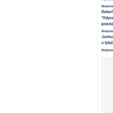
Wiadom
Rober
"Odyse
powó
Wiadom
Joshu
o tytu
Wiadom