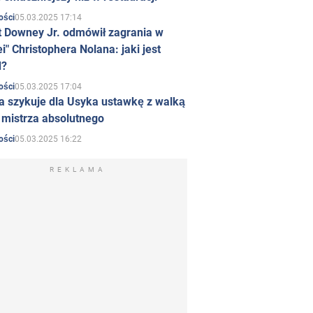
05.03.2025 17:14
ości
t Downey Jr. odmówił zagrania w
i" Christophera Nolana: jaki jest
d?
05.03.2025 17:04
ości
a szykuje dla Usyka ustawkę z walką
ł mistrza absolutnego
05.03.2025 16:22
ości
REKLAMA