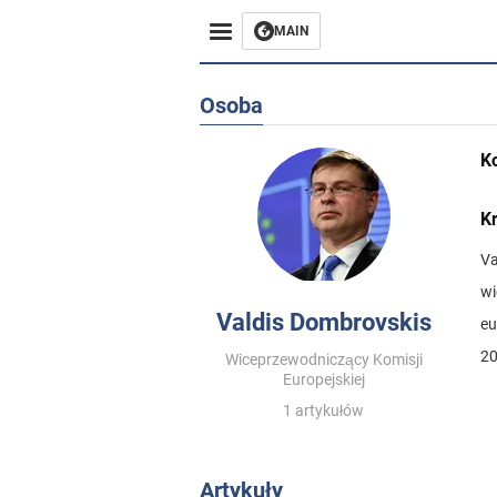
MAIN
Osoba
K
Kr
Va
wi
Valdis Dombrovskis
eu
20
Wiceprzewodniczący Komisji
Europejskiej
1 artykułów
Artykuły