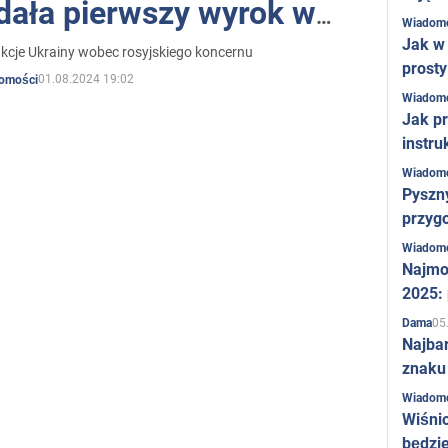
dała pierwszy wyrok w
Wiadom
e afery Łukoilu
Jak w 
nkcje Ukrainy wobec rosyjskiego koncernu
prost
01.08.2024 19:02
omości
Wiadom
Jak pr
instru
Wiadom
Pyszny
przygo
Wiadom
Najmo
2025:
05
Dama
Najba
znaku
Wiadom
Wiśni
będzie