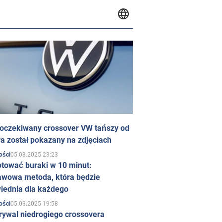
 oczekiwany crossover VW tańszy od
a został pokazany na zdjęciach
05.03.2025 23:23
ości
otować buraki w 10 minut:
awowa metoda, która będzie
iednia dla każdego
05.03.2025 19:58
ości
rywal niedrogiego crossovera