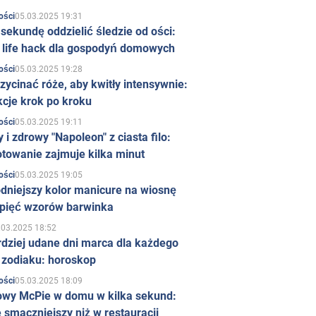
05.03.2025 19:31
ości
sekundę oddzielić śledzie od ości:
y life hack dla gospodyń domowych
05.03.2025 19:28
ości
zycinać róże, aby kwitły intensywnie:
kcje krok po kroku
05.03.2025 19:11
ości
 i zdrowy "Napoleon" z ciasta filo:
towanie zajmuje kilka minut
05.03.2025 19:05
ości
dniejszy kolor manicure na wiosnę
 pięć wzorów barwinka
.03.2025 18:52
rdziej udane dni marca dla każdego
 zodiaku: horoskop
05.03.2025 18:09
ości
owy McPie w domu w kilka sekund:
 smaczniejszy niż w restauracji