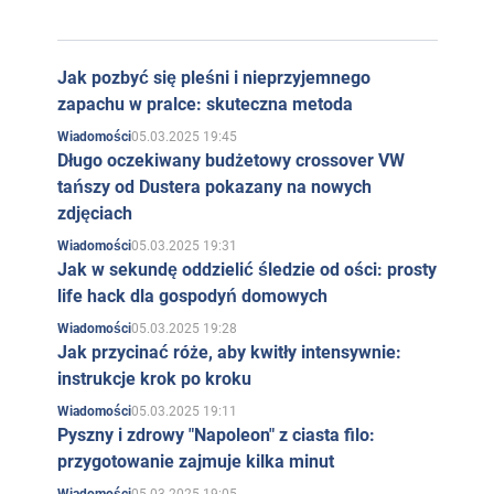
Facebooku
subskrybuje 150 tysięcy osób.
Twitter
. Konto Svetlany Lobody na
Twitterze
ma 42 tysiące czytelników.
Jak pozbyć się pleśni i nieprzyjemnego
zapachu w pralce: skuteczna metoda
Instagram
. Pojawienie się najnowszych
zdjęć Svetlany Lobody na
Instagramie
śledzi
05.03.2025 19:45
Wiadomości
prawie pięć milionów użytkowników.
Długo oczekiwany budżetowy crossover VW
tańszy od Dustera pokazany na nowych
zdjęciach
05.03.2025 19:31
Wiadomości
Jak w sekundę oddzielić śledzie od ości: prosty
life hack dla gospodyń domowych
05.03.2025 19:28
Wiadomości
Jak przycinać róże, aby kwitły intensywnie:
instrukcje krok po kroku
05.03.2025 19:11
Wiadomości
Pyszny i zdrowy "Napoleon" z ciasta filo:
przygotowanie zajmuje kilka minut
05.03.2025 19:05