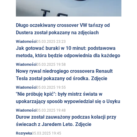
media od dawna dyskutują o romansie piosenkarki z
głównym wokalistą zespołu
Rammstein
. Svetlana
Długo oczekiwany crossover VW tańszy od
Loboda i
Till Lindemann
dali wiele powodów, by
Dustera został pokazany na zdjęciach
podejrzewać ich o romantyczny związek.
05.03.2025 23:23
Wiadomości
Svetlana Loboda ma dwie córki, Evę i Tildę. Kiedy w
Jak gotować buraki w 10 minut: podstawowa
przestrzeni publicznej pojawiła się informacja, że
metoda, która będzie odpowiednia dla każdego
Svetlana Loboda jest w drugiej ciąży, wiele mediów
05.03.2025 19:58
Wiadomości
Nowy rywal niedrogiego crossovera Renault
rozpowszechniło plotkę, że ojcem dziecka jest Till
Tesla został pokazany od środka. Zdjęcie
Lindemann.
05.03.2025 19:55
Wiadomości
Aktywność w sieci
"Nie próbuję kpić": były mistrz świata w
upokarzający sposób wypowiedział się o Usyku
Oprócz oficjalnej strony internetowej, Swietłanę Łobodę
05.03.2025 19:48
Wiadomości
można znaleźć w sieci na najpopularniejszych
Durow został zauważony podczas kolacji przy
portalach społecznościowych.
świecach z Jaredem Leto. Zdjęcie
Facebook
. Stronę Svetlany Lobody na
05.03.2025 19:45
Rozrywka