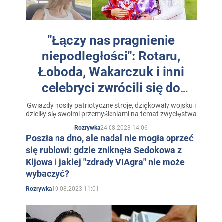
W 2004 roku Loboda podpisała kontrakt z grupą
"VIA
jako artystka solowa.
Gra"
Jednak Svetlana Loboda
"Łączy nas pragnienie
pracowała w "VIA Gra" nie więcej niż pół roku, po czym
niepodległości": Rotaru,
rozpoczęła karierę solową.
Łoboda, Wakarczuk i inni
Od 2004 do 2009 roku Svetlana Loboda wydała kilka
celebryci zwrócili się do
teledysków, nagrała kilka singli, a także próbowała
Ukraińców w Dniu
Gwiazdy nosiły patriotyczne stroje, dziękowały wojsku i
w programie
swoich sił jako prezenterka telewizyjna
dzieliły się swoimi przemyśleniami na temat zwycięstwa
Niepodległości
"Showmania" (
oraz w projekcie
"
Nowy Kanał")
24.08.2023 14:06
Rozrywka
"Miss CIS" ("TET
Poszła na dno, ale nadal nie mogła oprzeć
").
się rublowi: gdzie zniknęła Sedokowa z
Svetlana Loboda była uczestniczką z Ukrainy na
Kijowa i jakiej "zdrady VIAgra" nie może
2009
Eurowizji
, występując z piosenką "Be My
wybaczyć?
Valentine". Loboda zakończyła jednak Eurowizję na
10.08.2023 11:01
Rozrywka
dwunastym miejscu.
Tuż po Konkursie Piosenki Eurowizji w 2010 roku