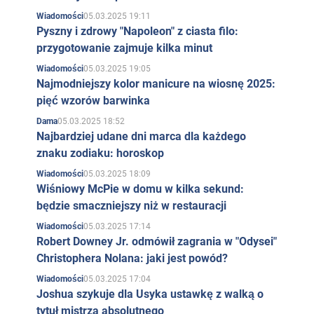
05.03.2025 19:11
Wiadomości
Pyszny i zdrowy "Napoleon" z ciasta filo:
przygotowanie zajmuje kilka minut
05.03.2025 19:05
Wiadomości
Najmodniejszy kolor manicure na wiosnę 2025:
pięć wzorów barwinka
05.03.2025 18:52
Dama
Najbardziej udane dni marca dla każdego
znaku zodiaku: horoskop
05.03.2025 18:09
Wiadomości
Wiśniowy McPie w domu w kilka sekund:
będzie smaczniejszy niż w restauracji
05.03.2025 17:14
Wiadomości
Robert Downey Jr. odmówił zagrania w "Odysei"
Christophera Nolana: jaki jest powód?
05.03.2025 17:04
Wiadomości
Joshua szykuje dla Usyka ustawkę z walką o
tytuł mistrza absolutnego