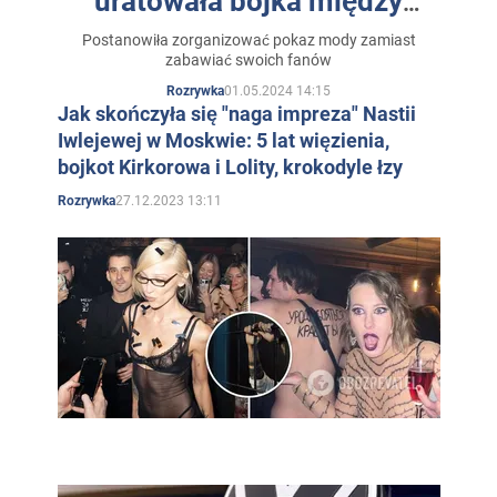
uratowała bójka między
kobietami
Postanowiła zorganizować pokaz mody zamiast
zabawiać swoich fanów
01.05.2024 14:15
Rozrywka
Jak skończyła się "naga impreza" Nastii
Iwlejewej w Moskwie: 5 lat więzienia,
bojkot Kirkorowa i Lolity, krokodyle łzy
27.12.2023 13:11
Rozrywka