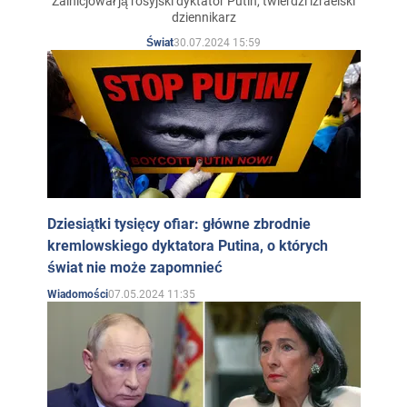
Zainicjował ją rosyjski dyktator Putin, twierdzi izraelski
dziennikarz
30.07.2024 15:59
Świat
Dziesiątki tysięcy ofiar: główne zbrodnie
kremlowskiego dyktatora Putina, o których
świat nie może zapomnieć
07.05.2024 11:35
Wiadomości