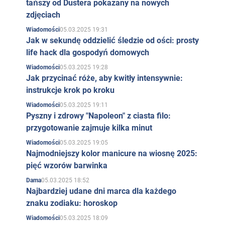
tańszy od Dustera pokazany na nowych
zdjęciach
05.03.2025 19:31
Wiadomości
Jak w sekundę oddzielić śledzie od ości: prosty
life hack dla gospodyń domowych
05.03.2025 19:28
Wiadomości
Jak przycinać róże, aby kwitły intensywnie:
instrukcje krok po kroku
05.03.2025 19:11
Wiadomości
Pyszny i zdrowy "Napoleon" z ciasta filo:
przygotowanie zajmuje kilka minut
05.03.2025 19:05
Wiadomości
Najmodniejszy kolor manicure na wiosnę 2025:
pięć wzorów barwinka
05.03.2025 18:52
Dama
Najbardziej udane dni marca dla każdego
znaku zodiaku: horoskop
05.03.2025 18:09
Wiadomości