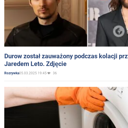
Durow został zauważony podczas kolacji prz
Jaredem Leto. Zdjęcie
05.03.2025 19:45
36
Rozrywka