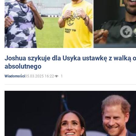
Joshua szykuje dla Usyka ustawkę z walką o 
absolutnego
05.03.2025 16:22
1
Wiadomości