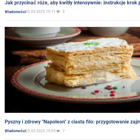
Jak przycinać róże, aby kwitły intensywnie: instrukcje krok
05.03.2025 19:11
3
Wiadomości
Pyszny i zdrowy "Napoleon" z ciasta filo: przygotowanie zaj
05.03.2025 19:05
7
Wiadomości