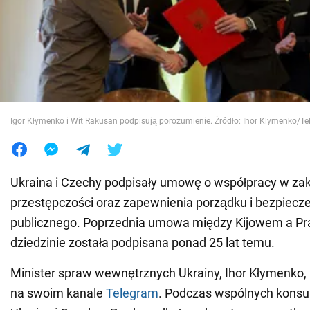
Wojna na Ukrainie
Świat
Jedzenie
Igor Kłymenko i Wit Rakusan podpisują porozumienie. Źródło: Ihor Klymenko/T
Ukraina i Czechy podpisały umowę o współpracy w zak
przestępczości oraz zapewnienia porządku i bezpiec
publicznego. Poprzednia umowa między Kijowem a Pra
dziedzinie została podpisana ponad 25 lat temu.
Minister spraw wewnętrznych Ukrainy, Ihor Kłymenko, 
na swoim kanale
Telegram
. Podczas wspólnych konsul