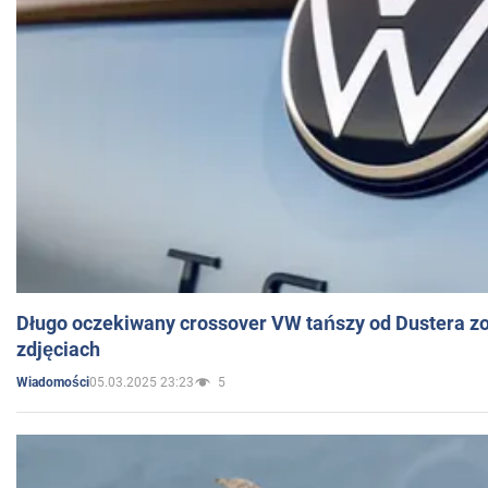
Długo oczekiwany crossover VW tańszy od Dustera zo
zdjęciach
05.03.2025 23:23
5
Wiadomości