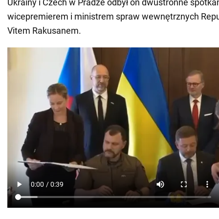
Ukrainy i Czech w Pradze odbył on dwustronne spotka
wicepremierem i ministrem spraw wewnętrznych Repub
Vitem Rakusanem.