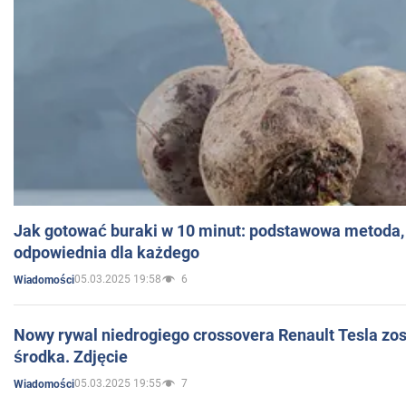
Jak gotować buraki w 10 minut: podstawowa metoda, 
odpowiednia dla każdego
05.03.2025 19:58
6
Wiadomości
Nowy rywal niedrogiego crossovera Renault Tesla zo
środka. Zdjęcie
05.03.2025 19:55
7
Wiadomości