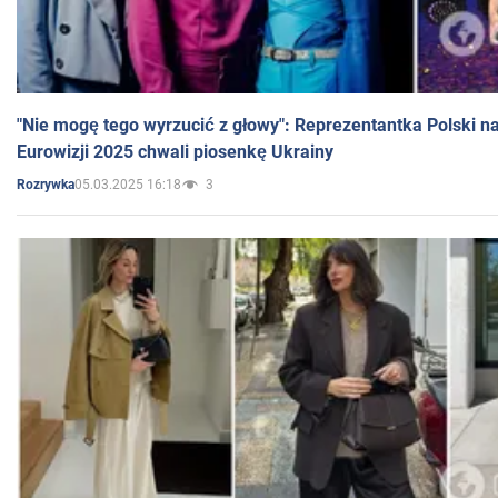
"Nie mogę tego wyrzucić z głowy": Reprezentantka Polski n
Eurowizji 2025 chwali piosenkę Ukrainy
05.03.2025 16:18
3
Rozrywka