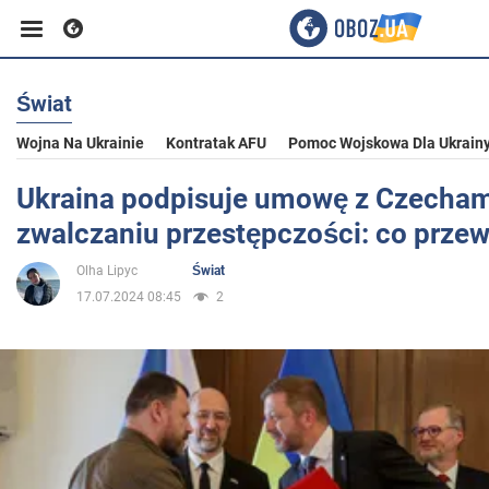
Świat
Biznes
Wojna Na Ukrainie
Kontratak AFU
Pomoc Wojskowa Dla Ukrain
Sport
Ukraina podpisuje umowę z Czecham
zwalczaniu przestępczości: co przew
Rozrywka
Olha Lipyc
Świat
17.07.2024 08:45
2
Życie
Polityka
Społeczeństwo