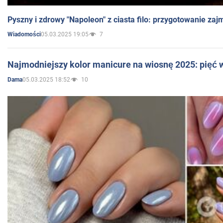
Pyszny i zdrowy "Napoleon" z ciasta filo: przygotowanie zaj
05.03.2025 19:05
7
Wiadomości
Najmodniejszy kolor manicure na wiosnę 2025: pięć
05.03.2025 18:52
10
Dama