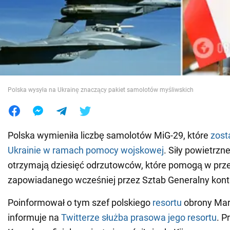
Wojna na Ukrainie
Świat
Jedzenie
Polska wysyła na Ukrainę znaczący pakiet samolotów myśliwskich
Polska wymieniła liczbę samolotów MiG-29, które
zost
Ukrainie w ramach pomocy wojskowej
. Siły powietrzn
otrzymają dziesięć odrzutowców, które pomogą w pr
zapowiadanego wcześniej przez Sztab Generalny kont
Poinformował o tym szef polskiego
resortu
obrony Mari
informuje na
Twitterze służba prasowa jego resortu
. P