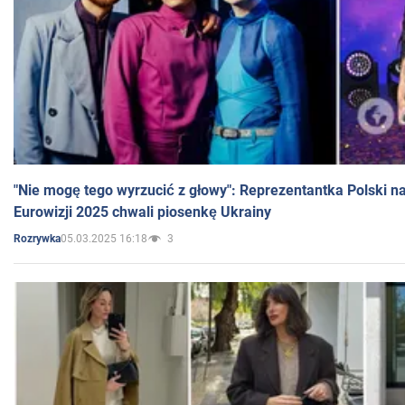
"Nie mogę tego wyrzucić z głowy": Reprezentantka Polski n
Eurowizji 2025 chwali piosenkę Ukrainy
05.03.2025 16:18
3
Rozrywka