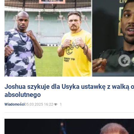
Joshua szykuje dla Usyka ustawkę z walką o 
absolutnego
05.03.2025 16:22
1
Wiadomości