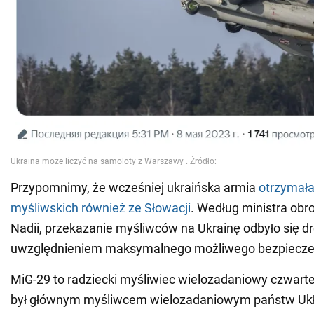
Przypomnimy, że wcześniej ukraińska armia
otrzymał
myśliwskich również ze Słowacji
. Według ministra obr
Nadii, przekazanie myśliwców na Ukrainę odbyło się d
uwzględnieniem maksymalnego możliwego bezpiecze
MiG-29 to radziecki myśliwiec wielozadaniowy czwartej
był głównym myśliwcem wielozadaniowym państw Uk