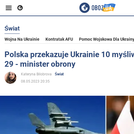
Świat
Biznes
Wojna Na Ukrainie
Kontratak AFU
Pomoc Wojskowa Dla Ukrain
Sport
Polska przekazuje Ukrainie 10 myśl
29 - minister obrony
Rozrywka
Kateryna Bilobrova
Świat
08.05.2023 20:35
Życie
Polityka
Społeczeństwo