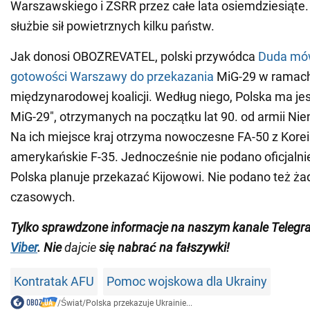
Warszawskiego i ZSRR przez całe lata osiemdziesiąte. 
służbie sił powietrznych kilku państw.
Jak donosi OBOZREVATEL, polski przywódca
Duda mów
gotowości
Warszawy do przekazania
MiG-29 w ramac
międzynarodowej koalicji. Według niego, Polska ma jes
MiG-29", otrzymanych na początku lat 90. od armii Ni
Na ich miejsce kraj otrzyma nowoczesne FA-50 z Korei
amerykańskie F-35. Jednocześnie nie podano oficjalni
Polska planuje przekazać Kijowowi. Nie podano też ż
czasowych.
Tylko
sprawdzone informacje na naszym kanale Telegr
Viber
.
Nie
dajcie
się nabrać na fałszywki!
Kontratak AFU
Pomoc wojskowa dla Ukrainy
/
Świat
/
Polska przekazuje Ukrainie...