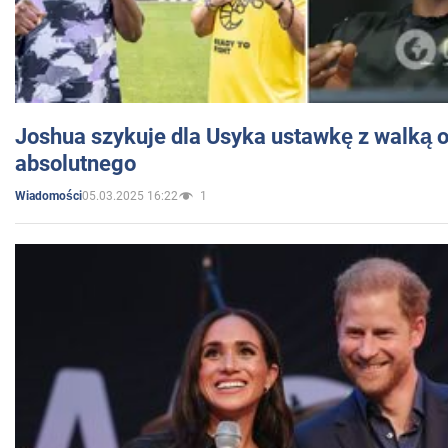
Joshua szykuje dla Usyka ustawkę z walką o 
absolutnego
05.03.2025 16:22
1
Wiadomości