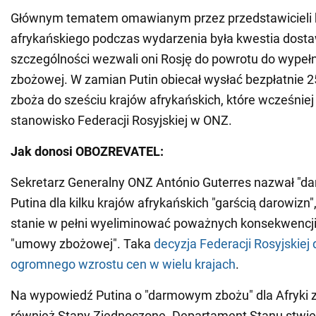
Głównym tematem omawianym przez przedstawicieli 
afrykańskiego podczas wydarzenia była kwestia dost
szczególności wezwali oni Rosję do powrotu do wype
zbożowej. W zamian Putin obiecał wysłać bezpłatnie 25
zboża do sześciu krajów afrykańskich, które wcześniej
stanowisko Federacji Rosyjskiej w ONZ.
Jak donosi OBOZREVATEL:
Sekretarz Generalny ONZ António Guterres nazwał "d
Putina dla kilku krajów afrykańskich "garścią darowizn"
stanie w pełni wyeliminować poważnych konsekwencji
"umowy zbożowej". Taka
decyzja Federacji Rosyjskiej
ogromnego wzrostu cen w wielu krajach
.
Na wypowiedź Putina o "darmowym zbożu" dla Afryki 
również Stany Zjednoczone. Departament Stanu stwierd