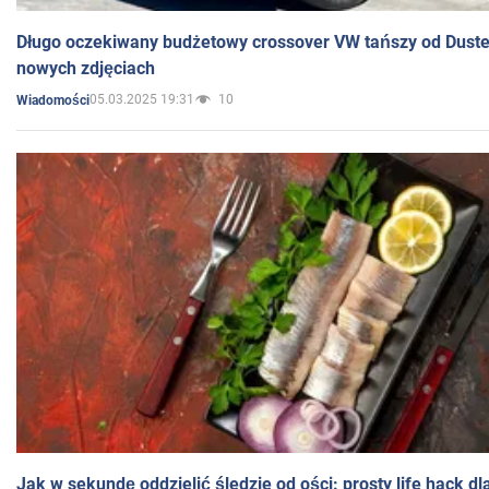
Długo oczekiwany budżetowy crossover VW tańszy od Dust
nowych zdjęciach
05.03.2025 19:31
10
Wiadomości
Jak w sekundę oddzielić śledzie od ości: prosty life hack d