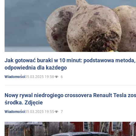
Jak gotować buraki w 10 minut: podstawowa metoda, 
odpowiednia dla każdego
05.03.2025 19:58
6
Wiadomości
Nowy rywal niedrogiego crossovera Renault Tesla zo
środka. Zdjęcie
05.03.2025 19:55
7
Wiadomości