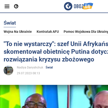
Świat
Biznes
Wojna Na Ukrainie
Kontratak AFU
Pomoc Wojskowa Dla Ukrain
Sport
"To nie wystarczy": szef Unii Afrykańs
skomentował obietnicę Putina doty
Rozrywka
rozwiązania kryzysu zbożowego
Nadiya Danyshchuk
Świat
Życie
29.07.2023 08:13
Polityka
Społeczeństwo