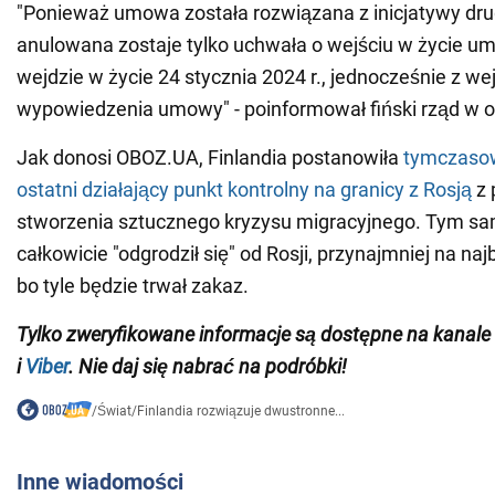
"Ponieważ umowa została rozwiązana z inicjatywy drug
anulowana zostaje tylko uchwała o wejściu w życie 
wejdzie w życie 24 stycznia 2024 r., jednocześnie z we
wypowiedzenia umowy" - poinformował fiński rząd w 
Jak donosi OBOZ.UA, Finlandia postanowiła
tymczaso
ostatni działający punkt kontrolny na granicy z Rosją
z 
stworzenia sztucznego kryzysu migracyjnego. Tym sa
całkowicie "odgrodził się" od Rosji, przynajmniej na naj
bo tyle będzie trwał zakaz.
Tylko zweryfikowane informacje są dostępne na kana
i
Viber
. Nie daj się nabrać na podróbki!
/
Świat
/
Finlandia rozwiązuje dwustronne...
Inne wiadomości