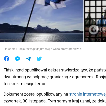
Wojna na Ukrainie
Świat
Jedzenie
Finlandia i Rosja rozwiązują umowę o współpracy granicznej
Fiński rząd opublikował dekret stwierdzający, że pańs
dwustronną współpracę graniczną z agresorem - Rosją
ten krok miesiąc temu.
Dokument został opublikowany na
stronie internetowe
czwartek, 30 listopada. Tym samym kraj uznał, że do