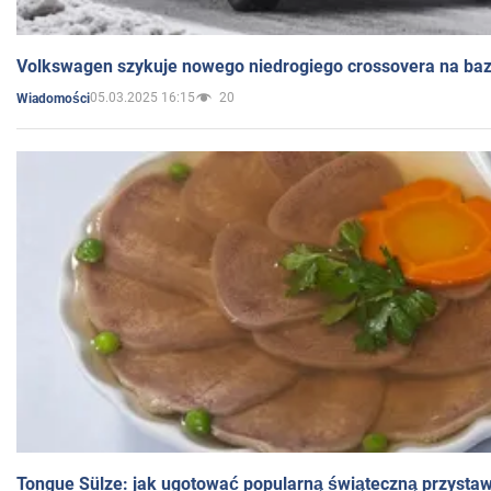
Volkswagen szykuje nowego niedrogiego crossovera na bazi
05.03.2025 16:15
20
Wiadomości
Tongue Sülze: jak ugotować popularną świąteczną przysta