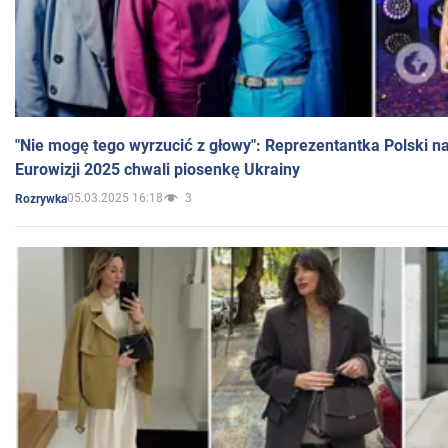
"Nie mogę tego wyrzucić z głowy": Reprezentantka Polski n
Eurowizji 2025 chwali piosenkę Ukrainy
05.03.2025 16:18
3
Rozrywka