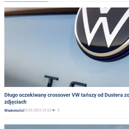
Długo oczekiwany crossover VW tańszy od Dustera zo
zdjęciach
05.03.2025 23:23
5
Wiadomości