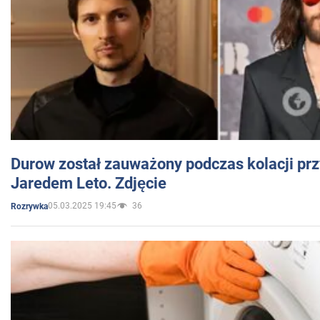
Durow został zauważony podczas kolacji prz
Jaredem Leto. Zdjęcie
05.03.2025 19:45
36
Rozrywka