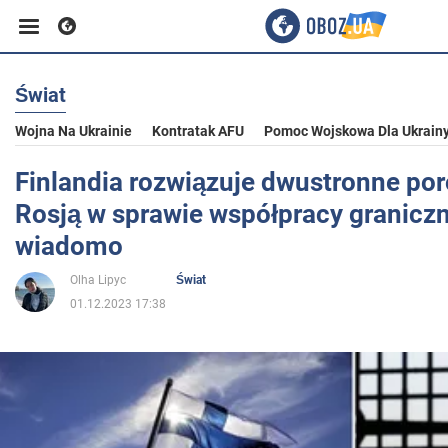
Świat
Biznes
Wojna Na Ukrainie
Kontratak AFU
Pomoc Wojskowa Dla Ukrain
Sport
Finlandia rozwiązuje dwustronne po
Rosją w sprawie współpracy graniczn
Rozrywka
wiadomo
Olha Lipyc
Świat
Życie
01.12.2023 17:38
Polityka
Społeczeństwo