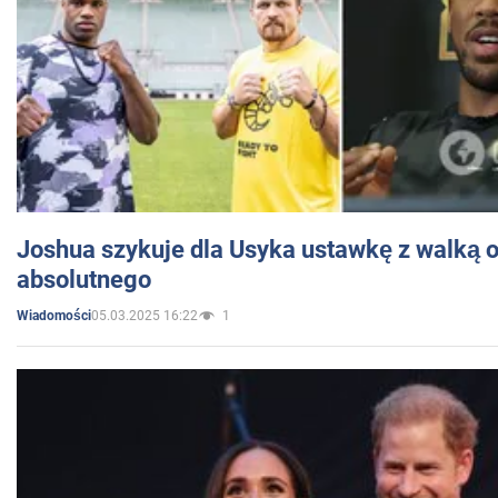
Joshua szykuje dla Usyka ustawkę z walką o 
absolutnego
05.03.2025 16:22
1
Wiadomości