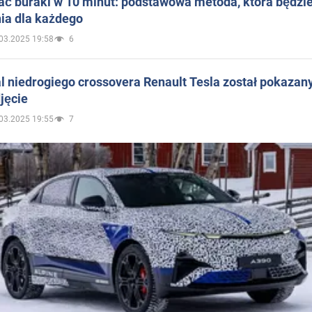
ać buraki w 10 minut: podstawowa metoda, która będzi
ia dla każdego
03.2025 19:58
6
 niedrogiego crossovera Renault Tesla został pokazan
jęcie
03.2025 19:55
7