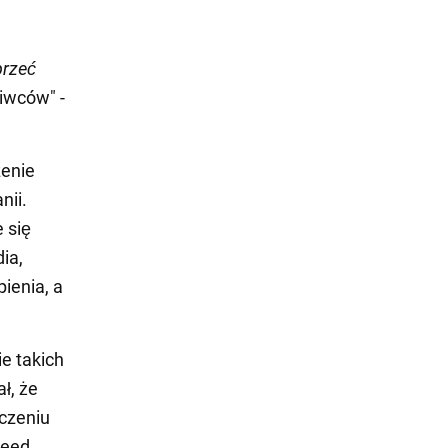
przeć
liwców" -
zenie
nii.
e się
ia,
ienia, a
e takich
ł, że
czeniu
heed