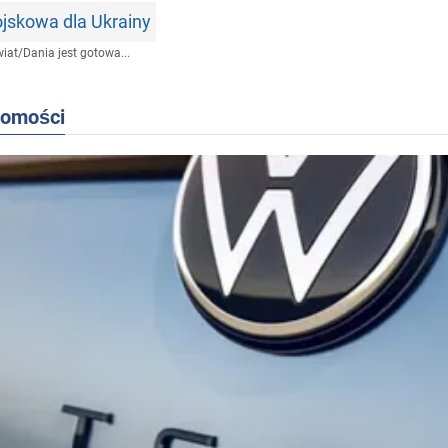
skowa dla Ukrainy
iat
/
Dania jest gotowa...
domości