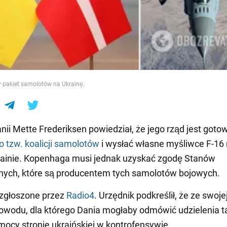
e
y pakiet samolotów na Ukrainę.
nii Mette Frederiksen powiedział, że jego rząd jest goto
o tzw. koalicji samolotów
i wysłać własne myśliwce F-16
ainie. Kopenhaga musi jednak uzyskać zgodę Stanów
nych, które są producentem tych samolotów bojowych.
 zgłoszone przez
Radio4
. Urzędnik podkreślił, że ze swoje
powodu, dla którego Dania mogłaby odmówić udzielenia t
ocy stronie ukraińskiej w kontrofensywie.