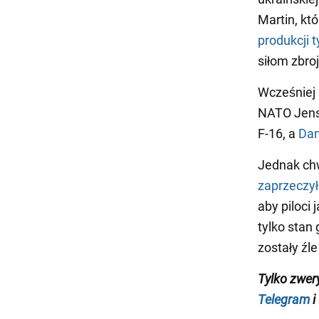
Martin, kt
produkcji 
siłom zbro
Wcześniej
NATO Jensa
F-16, a
Dan
Jednak chw
zaprzeczył
aby piloci 
tylko stan
zostały źl
Tylko zwer
Telegram
i