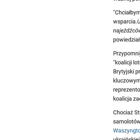
"Chciałbym
wsparcia.
U
najeźdźców
powiedział
Przypomnij
"koalicji l
Brytyjski p
kluczowym 
reprezento
koalicja z
Chociaż St
samolotów,
Waszyngto
ukraińskie