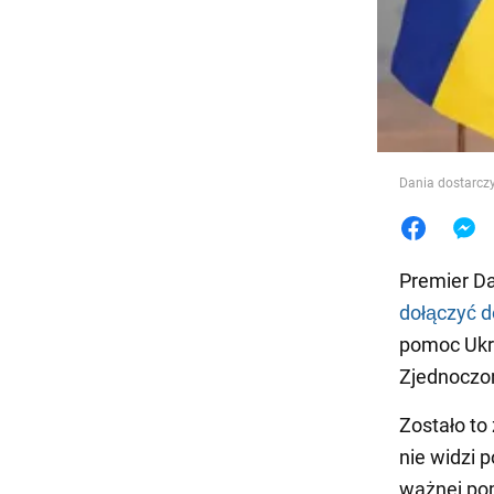
Jedzeni
Dania dostarcz
Premier Da
dołączyć d
pomoc Ukr
Zjednoczo
Zostało to
nie widzi 
ważnej pom