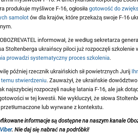
óra produkuje myśliwce F-16, ogłosiła
gotowość do zwięk
tych samolot
ów dla krajów, które przekażą swoje F-16 uk
jnym.
 OBOZREVATEL informował, że według sekretarza gener
 Stoltenberga ukraińscy piloci już rozpoczęli szkolenie 
ia prowadzi systematyczny proces szkolenia
.
ilę później rzecznik ukraińskich sił powietrznych Jurij
Ih
 temu stwierdzeniu
. Zauważył, że ukraińskie dowództwo
jak najszybciej rozpoczęli naukę latania F-16, ale jak dotąd
 gotowości w tej kwestii. Nie wykluczył, że słowa Stolten
e przetłumaczone lub wyrwane z kontekstu.
yfikowane informacje są dostępne na naszym kanale Oboz
Viber
. Nie daj się nabrać na podróbki!