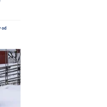
e
y od