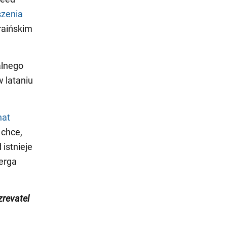
szenia
raińskim
alnego
w lataniu
nat
 chce,
 istnieje
berga
revatel