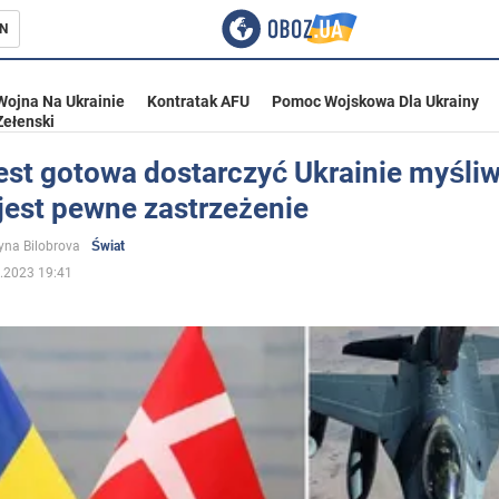
N
Wojna Na Ukrainie
Kontratak AFU
Pomoc Wojskowa Dla Ukrainy
Zełenski
est gotowa dostarczyć Ukrainie myśliw
 jest pewne zastrzeżenie
ka
yna Bilobrova
Świat
.2023 19:41
eństwo
a Ukrainie