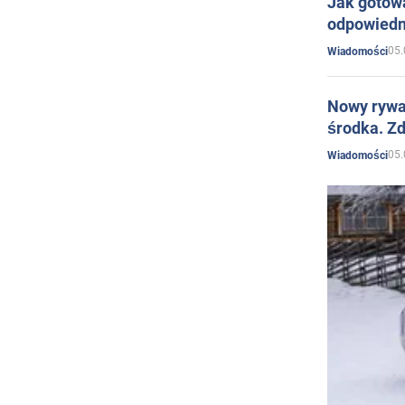
Jak gotow
odpowiedn
05.
Wiadomości
Nowy rywal
środka. Zd
05.
Wiadomości