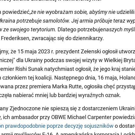
 powiedzieć,
że nie wyobrażam sobie, abyśmy nie
udzielili
kraina potrzebuje samolotów. Jej armia próbuje teraz wy
 ze swojego terytorium.
Dlatego potrzebuje
naszych my
ś
 Frederiksen, zwracając się do dziennikarzy.
my, że 15 maja 2023 r. prezydent Zełenski ogłosił utwor
otniczej" dla Ukrainy podczas swojej wizyty w Wielkiej Bryta
remier Rishi Sunak natychmiast ogłosił, że jego kraj stani
członkiem tej koalicji. Następnego dnia, 16 maja, Holand
wana przez premiera Marka Rutte, ogłosiła chęć przystąp
aczęła nabierać mniej lub bardziej wyraźnych oznak.
any Zjednoczone nie spieszą się z dostarczeniem Ukraini
 ich ambasador przy OBWE Michael Carpenter powiedzia
n prawdopodobnie poprze decyzję sojuszników
o dostar
j armii myśliwców F-16. A amerykańska korporacja Lock