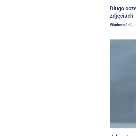
Długo ocz
zdjęciach
05.
Wiadomości