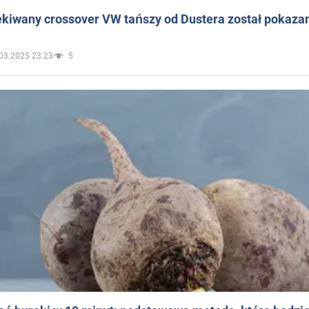
ekiwany crossover VW tańszy od Dustera został pokaza
03.2025 23:23
5