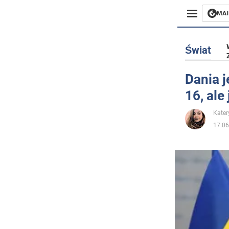
MAI
Biznes
Świat
Sport
Dania j
16, ale
Rozryw
Kater
Życie
17.06
Polityka
Społecz
Wojna n
Świat