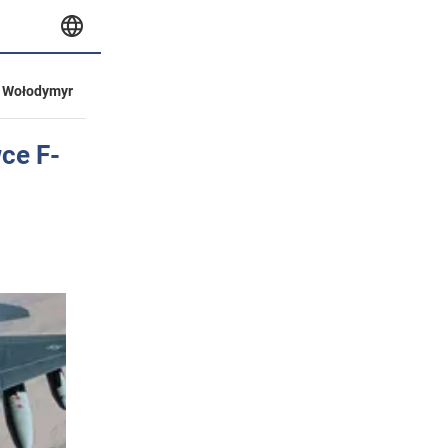
Wołodymyr
ce F-