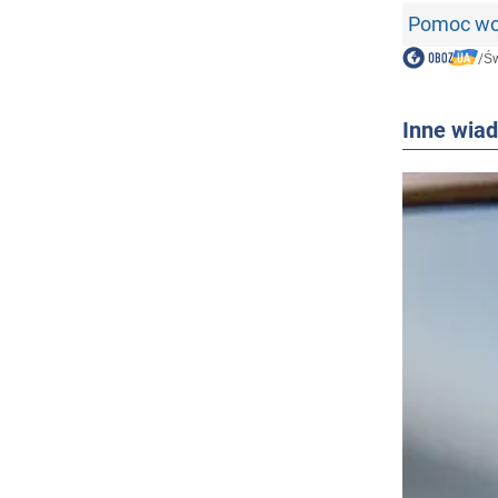
Pomoc woj
/
Św
Inne wia