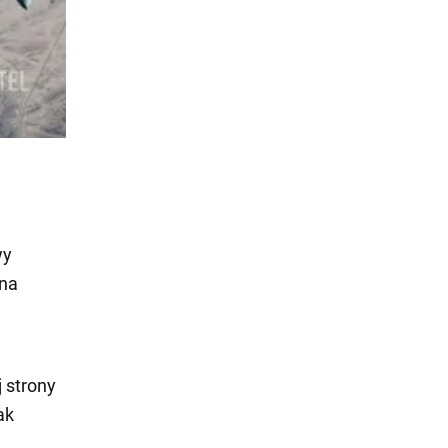
wy
 na
j strony
ak