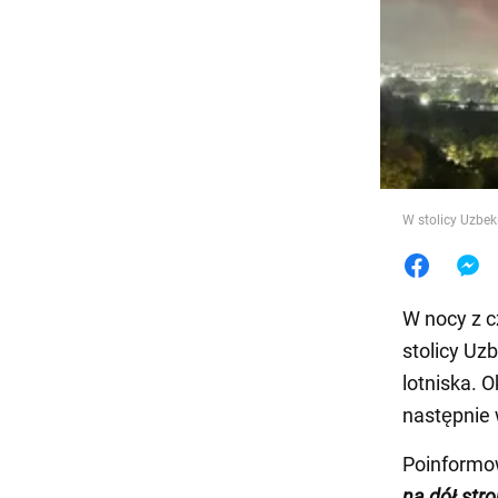
Jedzeni
W stolicy Uzbeki
W nocy z c
stolicy Uz
lotniska. 
następnie 
Poinformo
na dół stro