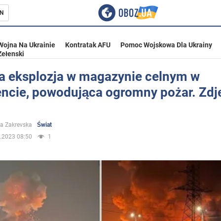
N
Wojna Na Ukrainie
Kontratak AFU
Pomoc Wojskowa Dla Ukrainy
Zełenski
a eksplozja w magazynie celnym w
ncie, powodująca ogromny pożar. Zdję
ka
a Zakrevska
Świat
.2023 08:50
1
eństwo
a Ukrainie