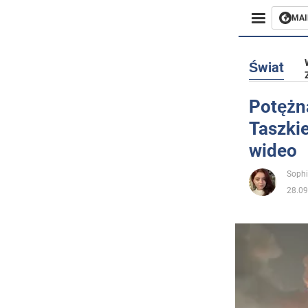
MAI
Biznes
Świat
Sport
Potężn
Taszkie
Rozryw
wideo
Życie
Sophi
28.09
Polityka
Społecz
Wojna n
Świat