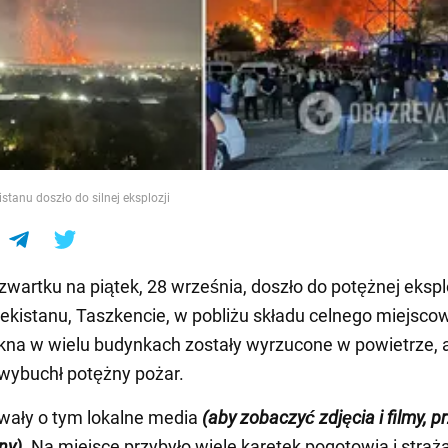
e
stanu doszło do silnej eksplozji
zwartku na piątek, 28 września, doszło do potężnej ekspl
bekistanu, Taszkencie, w pobliżu składu celnego miejsc
Okna w wielu budynkach zostały wyrzucone w powietrze, 
wybuchł potężny pożar.
wały o tym lokalne media
(aby zobaczyć zdjęcia i filmy, p
ny).
Na miejsce przybyło wiele karetek pogotowia i straż