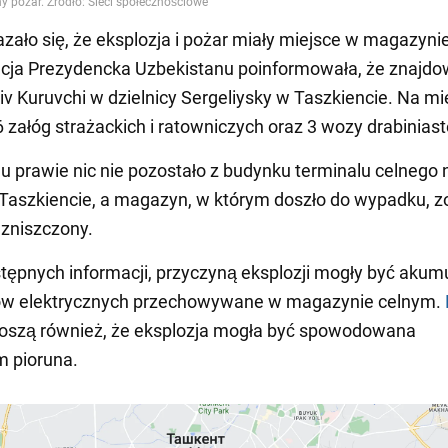
azało się, że eksplozja i pożar miały miejsce w magazynie
cja Prezydencka Uzbekistanu poinformowała, że znajdow
v Kuruvchi w dzielnicy Sergeliysky w Taszkiencie. Na mi
 załóg strażackich i ratowniczych oraz 3 wozy drabiniast
 prawie nic nie pozostało z budynku terminalu celnego 
 Taszkiencie, a magazyn, w którym doszło do wypadku, z
 zniszczony.
ępnych informacji, przyczyną eksplozji mogły być akum
ów elektrycznych przechowywane w magazynie celnym.
szą również, że eksplozja mogła być spowodowana
m pioruna.