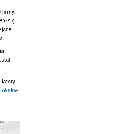
 firmy.
ał się
ejsce
e.
na
ostał
ulatory
Lokalne