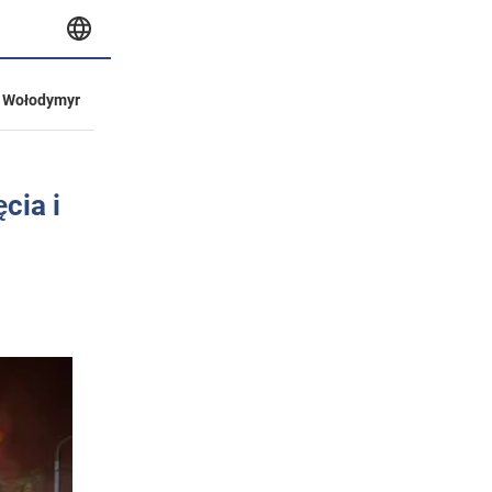
Wołodymyr
cia i