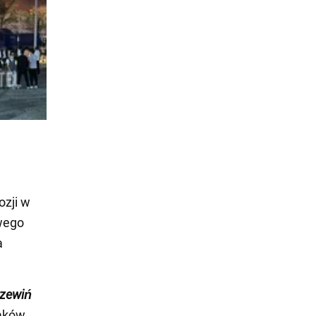
ozji w
owego
a
rzewiń
aków,