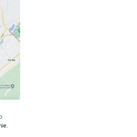
o
ie.