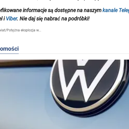
yfikowane informacje są dostępne na naszym
kanale Tel
l i
Viber
. Nie daj się nabrać na podróbki!
iat
/
Potężna eksplozja w...
domości