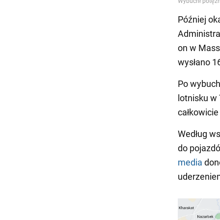
Później ok
Administra
on w Massi
wysłano 16
Po wybuchu
lotnisku w
całkowicie
Według wst
do pojazd
media
dono
uderzenie