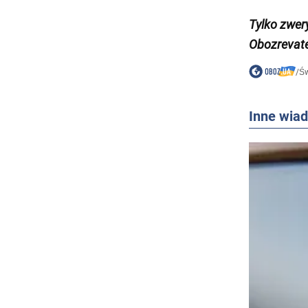
Tylko zwer
Obozrevate
/
Św
Inne wia