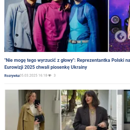
"Nie mogę tego wyrzucić z głowy": Reprezentantka Polski n
Eurowizji 2025 chwali piosenkę Ukrainy
05.03.2025 16:18
3
Rozrywka