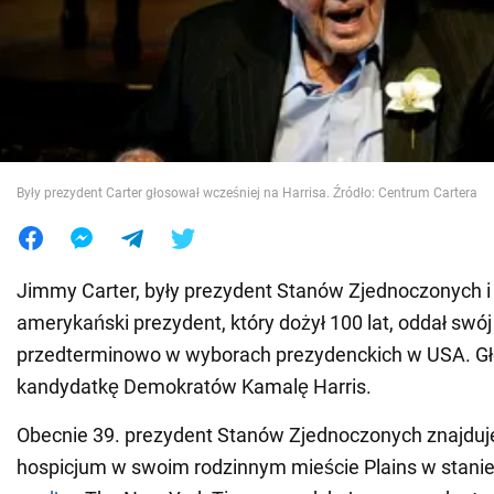
Wojna na Ukrainie
Świat
Jedzenie
Były prezydent Carter głosował wcześniej na Harrisa. Źródło: Centrum Cartera
Jimmy Carter, były prezydent Stanów Zjednoczonych i
amerykański prezydent, który dożył 100 lat, oddał swój
przedterminowo w wyborach prezydenckich w USA. G
kandydatkę Demokratów Kamalę Harris.
Obecnie 39. prezydent Stanów Zjednoczonych znajduje
hospicjum w swoim rodzinnym mieście Plains w stanie