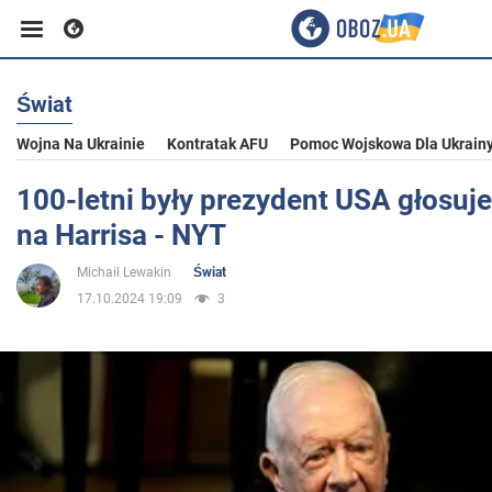
Świat
Biznes
Wojna Na Ukrainie
Kontratak AFU
Pomoc Wojskowa Dla Ukrain
Sport
100-letni były prezydent USA głosuj
na Harrisa - NYT
Rozrywka
Michaił Lewakin
Świat
17.10.2024 19:09
3
Życie
Polityka
Społeczeństwo