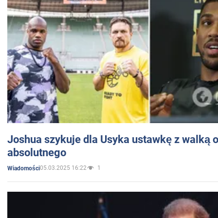
Joshua szykuje dla Usyka ustawkę z walką o 
absolutnego
05.03.2025 16:22
1
Wiadomości