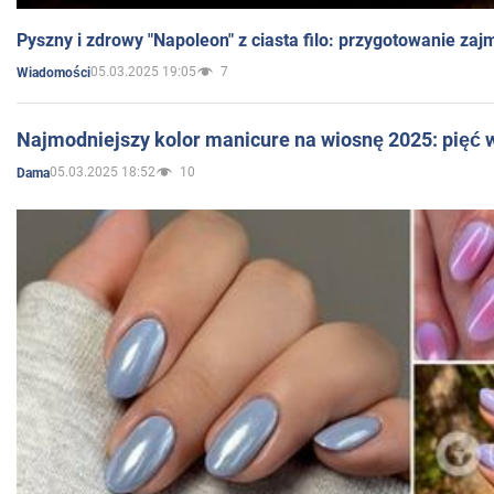
Pyszny i zdrowy "Napoleon" z ciasta filo: przygotowanie zaj
05.03.2025 19:05
7
Wiadomości
Najmodniejszy kolor manicure na wiosnę 2025: pięć
05.03.2025 18:52
10
Dama