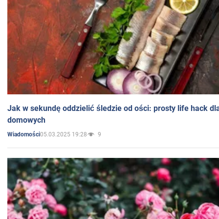
Jak w sekundę oddzielić śledzie od ości: prosty life hack d
domowych
05.03.2025 19:28
9
Wiadomości