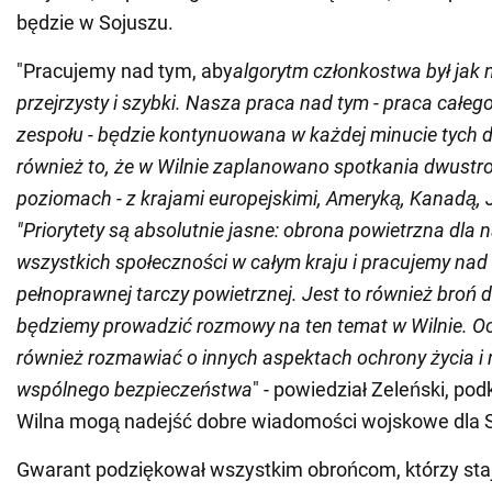
będzie w Sojuszu.
"Pracujemy nad tym, aby
algorytm członkostwa był jak 
przejrzysty i szybki. Nasza praca nad tym - praca całeg
zespołu - będzie kontynuowana w każdej minucie tych d
również to, że w Wilnie zaplanowano spotkania dwustr
poziomach - z krajami europejskimi, Ameryką, Kanadą, J
"Priorytety są absolutnie jasne: obrona powietrzna dla 
wszystkich społeczności w całym kraju i pracujemy na
pełnoprawnej tarczy powietrznej. Jest to również broń dla
będziemy prowadzić rozmowy na ten temat w Wilnie. O
również rozmawiać o innych aspektach ochrony życia i
wspólnego bezpieczeństwa
" - powiedział Zeleński, pod
Wilna mogą nadejść dobre wiadomości wojskowe dla Si
Gwarant podziękował wszystkim obrońcom, którzy sta