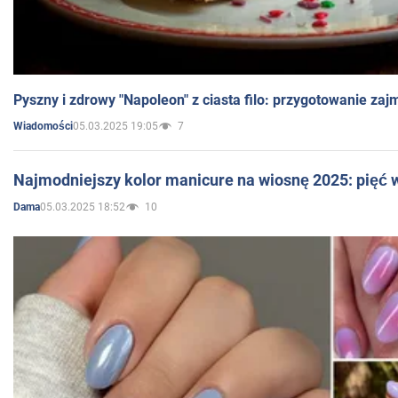
Pyszny i zdrowy "Napoleon" z ciasta filo: przygotowanie zaj
05.03.2025 19:05
7
Wiadomości
Najmodniejszy kolor manicure na wiosnę 2025: pięć
05.03.2025 18:52
10
Dama