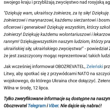
swojego kraju i przybliżają zwycięstwo nad rosyjską ag
"Dziękuję wam, ukraińscy żołnierze, za tę siłę! Dzięku
żołnierzowi i marynarzowi, każdemu sierżantowi i bo
oficerowi i generałowi! Dziękuję wszystkim, którzy szko
żołnierzy! Dziękuję każdemu wolontariuszowi i lekarzo
rannym!
Dziękuję
wszystkim naszym ludziom, którzy pra
ukraińskiej siły, ukraińskiego zwycięstwa!
" - powiedział
że jest zaszczycony mogąc reprezentować takich ludzi 
Jak wcześniej informował OBOZREVATEL,
Zeleński
prz
Litwy, aby spotkać się z przywódcami NATO na szczyc
wojskowego, do którego Ukraina chce dołączyć. Zełens
Wilna w środę, 12 lipca.
Tylko zweryfikowane informacje są dostępne na naszy
Obozrevatel
Telegram
i
Viber
. Nie dajcie się nabrać!