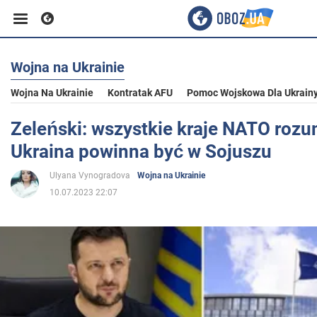
Wojna na Ukrainie
Biznes
Wojna Na Ukrainie
Kontratak AFU
Pomoc Wojskowa Dla Ukrain
Sport
Zeleński: wszystkie kraje NATO rozum
Ukraina powinna być w Sojuszu
Rozrywka
Ulyana Vynogradova
Wojna na Ukrainie
10.07.2023 22:07
Życie
Polityka
Społeczeństwo