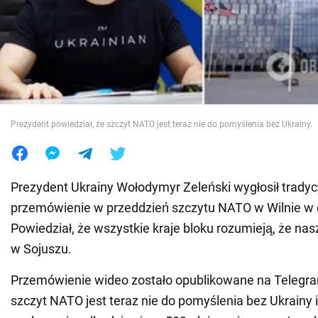
Wojna na Ukrainie
Świat
Jedzenie
Prezydent powiedział, że szczyt NATO jest teraz nie do pomyślenia bez Ukrainy.
Prezydent Ukrainy Wołodymyr Zeleński wygłosił trady
przemówienie w przeddzień szczytu NATO w Wilnie w d
Powiedział, że wszystkie kraje bloku rozumieją, że nas
w Sojuszu.
Przemówienie wideo zostało opublikowane na Telegrami
szczyt NATO jest teraz nie do pomyślenia bez Ukrainy 