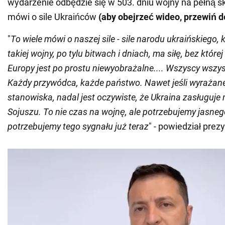
wydarzenie odbędzie się w 503. dniu wojny na pełną ska
mówi o sile Ukraińców
(aby obejrzeć wideo, przewiń d
"
To wiele mówi o naszej sile - sile narodu ukraińskiego, 
takiej wojny, po tylu bitwach i dniach, ma siłę, bez któr
Europy jest po prostu niewyobrażalne.... Wszyscy wszy
Każdy przywódca, każde państwo. Nawet jeśli wyrażan
stanowiska, nadal jest oczywiste, że Ukraina zasługuje 
Sojuszu. To nie czas na wojnę, ale potrzebujemy jasneg
potrzebujemy tego sygnału już teraz
" - powiedział prez