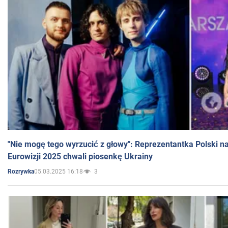
"Nie mogę tego wyrzucić z głowy": Reprezentantka Polski n
Eurowizji 2025 chwali piosenkę Ukrainy
05.03.2025 16:18
3
Rozrywka