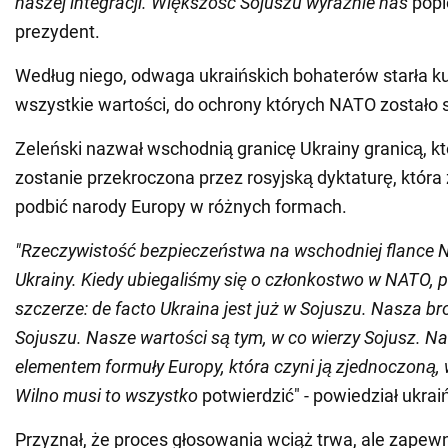
naszej integracji. Większość Sojuszu wyraźnie nas
popie
prezydent.
Według niego, odwaga ukraińskich bohaterów starła kurz
wszystkie wartości, do ochrony których NATO zostało 
Zeleński nazwał wschodnią granicę Ukrainy granicą, kt
zostanie przekroczona przez rosyjską dyktaturę, któr
podbić narody Europy w różnych formach.
"Rzeczywistość bezpieczeństwa na wschodniej flance 
Ukrainy. Kiedy ubiegaliśmy się o członkostwo w NATO, 
szczerze: de facto Ukraina jest już w Sojuszu. Nasza bro
Sojuszu. Nasze wartości są tym, w co wierzy Sojusz. Na
elementem formuły Europy, która czyni ją zjednoczoną, 
Wilno musi to wszystko
potwierdzić" - powiedział ukra
Przyznał, że proces głosowania wciąż trwa, ale zapewni