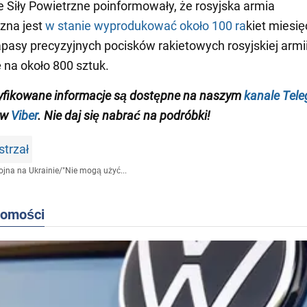
ie Siły Powietrzne poinformowały, że rosyjska armia
czna jest
w stanie wyprodukować około 100 ra
kiet miesię
pasy precyzyjnych pocisków rakietowych rosyjskiej armi
ę na około 800 sztuk.
yfikowane informacje są dostępne na naszym
kanale Tel
 w
Viber
. Nie daj się nabrać na podróbki!
strzał
jna na Ukrainie
/
"Nie mogą użyć...
domości