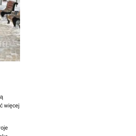
ną
ć więcej
woje