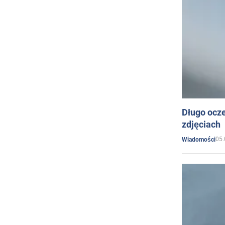
Długo ocz
zdjęciach
05.
Wiadomości