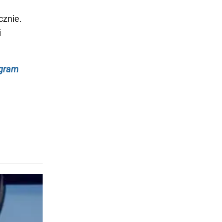
cznie.
i
egram