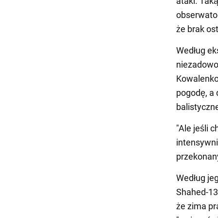
ataki. Tak
obserwator
że brak os
Według eks
niezadowol
Kowalenko 
pogodę, a 
balistyczne
"Ale jeśli 
intensywni
przekonan
Według je
Shahed-13
że zima pr