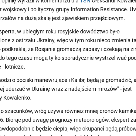
ą opinię wyraził w komentarzu dla
TSN
Ołeksandr Kowale
 wojskowy i polityczny grupy Information Resistance. U
trzałów na dużą skalę jest zjawiskiem przejściowym.
perta, w ubiegłym roku rosyjskie dowództwo było
one z ostrzału Ukrainy, więc w tym roku nieco zmienia t
podkreśla, że Rosjanie gromadzą zapasy i czekają na z
do tego czasu mogą tylko sporadycznie wystrzeliwać poc
 i lotnicze.
chodzi o pociski manewrujące i Kalibr, będą je gromadzić, 
ej uderzać w Ukrainę wraz z nadejściem mrozów" - jest
y Kowalenko.
go szacunków, wróg używa również mniej dronów kamik
6. Biorąc pod uwagę prognozy meteorologów, ekspert z
awdopodobnie będzie ciepła, więc okupanci będą próbow