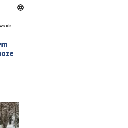
wa Dla
tym
może