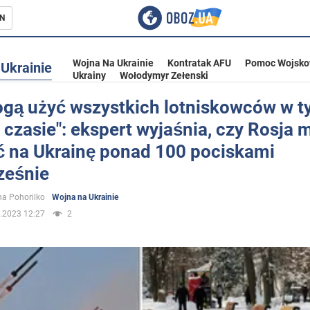
N
Wojna Na Ukrainie
Kontratak AFU
Pomoc Wojsko
Ukrainie
Ukrainy
Wołodymyr Zełenski
ogą użyć wszystkich lotniskowców w 
czasie": ekspert wyjaśnia, czy Rosja 
ka
ć na Ukrainę ponad 100 pociskami
ześnie
a Pohorilko
Wojna na Ukrainie
.2023 12:27
2
eństwo
a Ukrainie