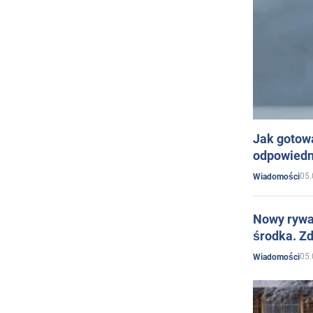
Jak gotow
odpowiedn
05.
Wiadomości
Nowy rywal
środka. Zd
05.
Wiadomości