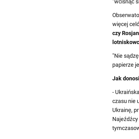
"wcisnąć s
Obserwator
więcej ce
czy Rosjan
lotniskowc
"Nie sądzę
papierze j
Jak donos
- Ukraińsk
czasu nie
Ukrainę, 
Najeźdźcy 
tymczasow