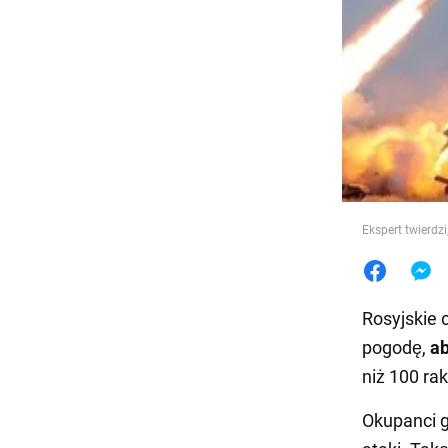
Jedzeni
Ekspert twierdz
Rosyjskie 
pogodę,
a
niż 100 ra
Okupanci 