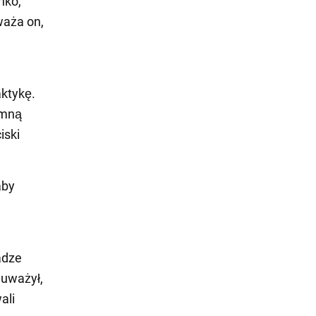
nko,
waża on,
aktykę.
imną
iski
aby
adze
auważył,
ali