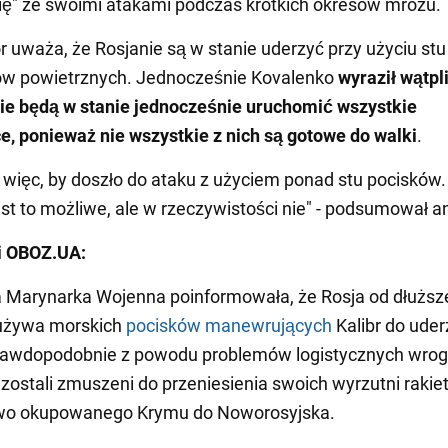
ię" ze swoimi atakami podczas krótkich okresów mrozu.
 uważa, że Rosjanie są w stanie uderzyć przy użyciu stu
lów powietrznych. Jednocześnie Kovalenko
wyraził wątpl
ie będą w stanie jednocześnie uruchomić wszystkie
e, ponieważ nie wszystkie z nich są gotowe do walki
.
 więc, by doszło do ataku z użyciem ponad stu pocisków
est to możliwe, ale w rzeczywistości nie" - podsumował an
i OBOZ.UA:
a Marynarka Wojenna poinformowała, że Rosja od dłużs
 używa morskich
pocisków manewrujących
Kalibr do uder
prawdopodobnie z powodu problemów logistycznych wrog
zostali zmuszeni do przeniesienia swoich wyrzutni raki
o okupowanego Krymu do Noworosyjska.