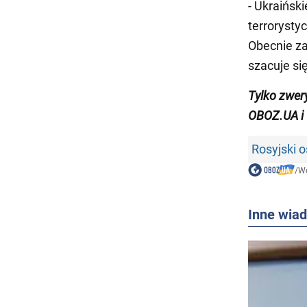
- Ukraińsk
terrorysty
Obecnie za
szacuje si
Tylko zwer
OBOZ.UA i
Rosyjski o
/
Wo
Inne wia