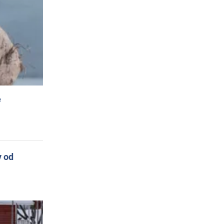
e
y od