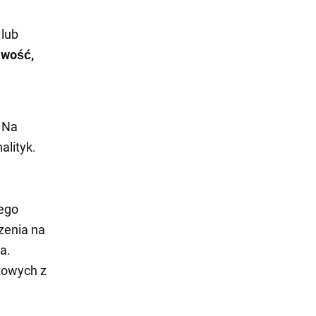
 lub
iwość,
. Na
alityk.
zego
zenia na
a.
etowych z