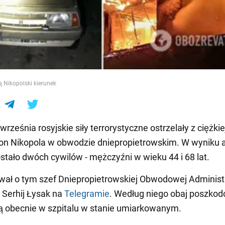
e
ą Nikopolski kierunek
rześnia rosyjskie siły terrorystyczne ostrzelały z ciężkie
rejon Nikopola w obwodzie dniepropietrowskim. W wyniku 
stało dwóch cywilów - mężczyźni w wieku 44 i 68 lat.
ał o tym szef Dniepropietrowskiej Obwodowej Administr
Serhij Łysak na
Telegramie
. Według niego obaj poszko
 obecnie w szpitalu w stanie umiarkowanym.