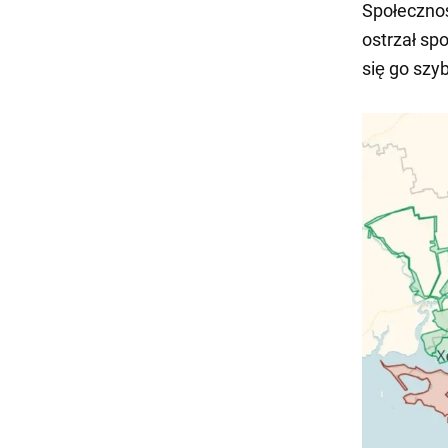
Społecznoś
ostrzał s
się go szy