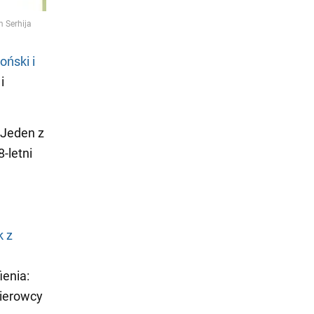
oński i
i
 Jeden z
-letni
k z
.
ienia:
kierowcy