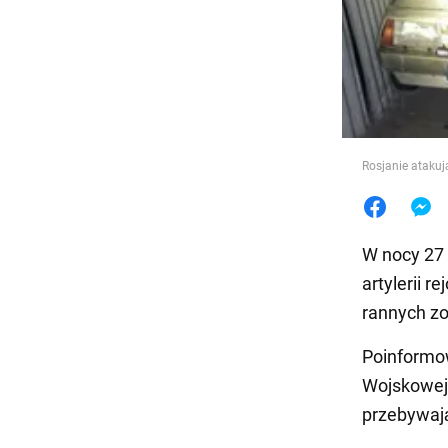
Jedzeni
Rosjanie atakuj
W nocy 27 w
artylerii 
rannych zo
Poinformow
Wojskowej 
przebywają