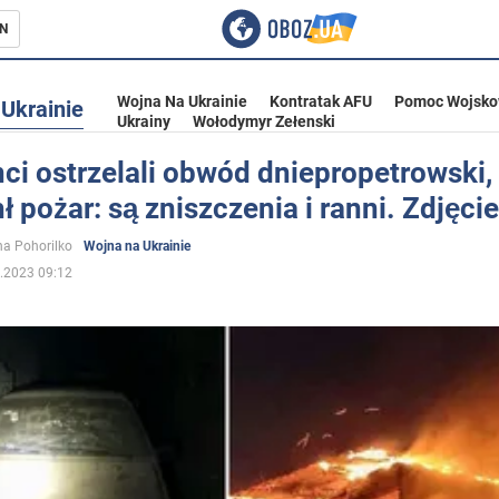
N
Wojna Na Ukrainie
Kontratak AFU
Pomoc Wojsko
Ukrainie
Ukrainy
Wołodymyr Zełenski
i ostrzelali obwód dniepropetrowski,
 pożar: są zniszczenia i ranni. Zdjęcie
ka
a Pohorilko
Wojna na Ukrainie
.2023 09:12
eństwo
a Ukrainie