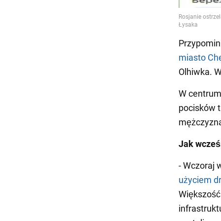
Przypomin
miasto Ch
Olhiwka. W
W centrum 
pocisków t
mężczyzna 
Jak wcześ
- Wczoraj 
użyciem d
Większość 
infrastruk