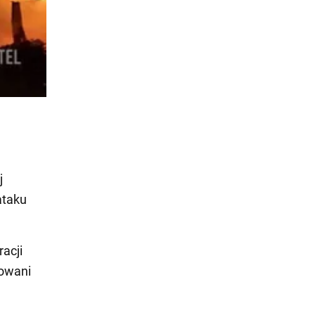
j
ataku
acji
dowani