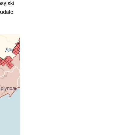
syjski
udało