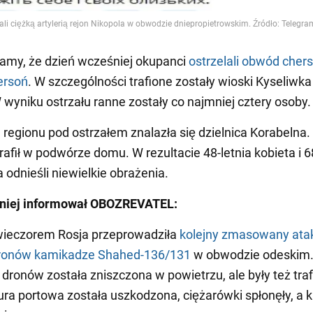
amy, że dzień wcześniej okupanci
ostrzelali obwód chers
ersoń
. W szczególności trafione zostały wioski Kyseliwka 
 wyniku ostrzału ranne zostały co najmniej cztery osoby.
regionu pod ostrzałem znalazła się dzielnica Korabelna.
rafił w podwórze domu. W rezultacie 48-letnia kobieta i 68
odnieśli niewielkie obrażenia.
niej informował OBOZREVATEL:
wieczorem Rosja przeprowadziła
kolejny zmasowany ata
ronów kamikadze Shahed-136/131
w obwodzie odeskim
dronów została zniszczona w powietrzu, ale były też traf
tura portowa została uszkodzona, ciężarówki spłonęły, a 