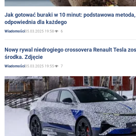
Jak gotować buraki w 10 minut: podstawowa metoda, 
odpowiednia dla każdego
05.03.2025 19:58
6
Wiadomości
Nowy rywal niedrogiego crossovera Renault Tesla zo
środka. Zdjęcie
05.03.2025 19:55
7
Wiadomości