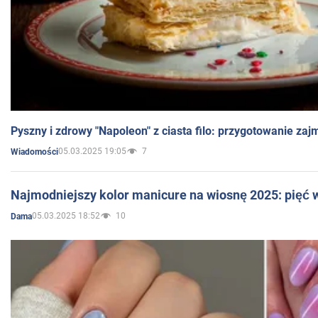
Pyszny i zdrowy "Napoleon" z ciasta filo: przygotowanie zaj
05.03.2025 19:05
7
Wiadomości
Najmodniejszy kolor manicure na wiosnę 2025: pięć
05.03.2025 18:52
10
Dama