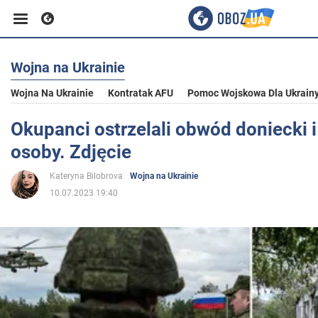
Wojna na Ukrainie
Biznes
Wojna Na Ukrainie
Kontratak AFU
Pomoc Wojskowa Dla Ukrain
Sport
Okupanci ostrzelali obwód doniecki i 
osoby. Zdjęcie
Rozrywka
Kateryna Bilobrova
Wojna na Ukrainie
10.07.2023 19:40
Życie
Polityka
Społeczeństwo