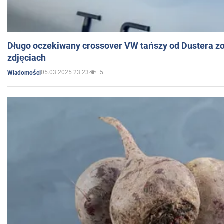
Długo oczekiwany crossover VW tańszy od Dustera zo
zdjęciach
05.03.2025 23:23
5
Wiadomości