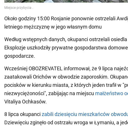
Około godziny 15:00 Rosjanie ponownie ostrzelali Awdij
letniego mężczyznę w jego własnym domu
Według wstępnych danych, okupanci ostrzelali osiedla z 
Eksplozje uszkodziły prywatne gospodarstwa domowe 
gospodarcze.
Wcześniej OBOZREVATEL informował, że 9 lipca naje
zaatakowali Orichów w obwodzie zaporoskim. Okupanci 
pocisków w kierunku miasta, z których jeden trafił w "
niezwyciężoności", zabijając na miejscu
małżeństwo o
Vitaliya Ochkasów.
8 lipca okupanci
zabili dziesięciu mieszkańców obwod
Dziewięciu zginęło od ostrzału wroga w Łymaniu, a je