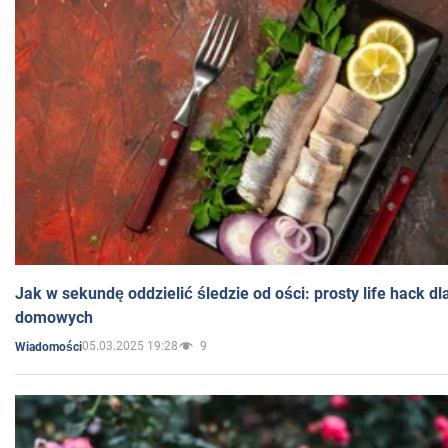
Jak w sekundę oddzielić śledzie od ości: prosty life hack d
domowych
05.03.2025 19:28
9
Wiadomości