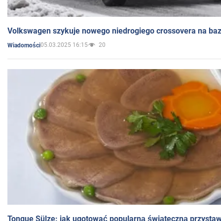
Volkswagen szykuje nowego niedrogiego crossovera na bazi
05.03.2025 16:15
20
Wiadomości
Tongue Sülze: jak ugotować popularną świąteczną przysta