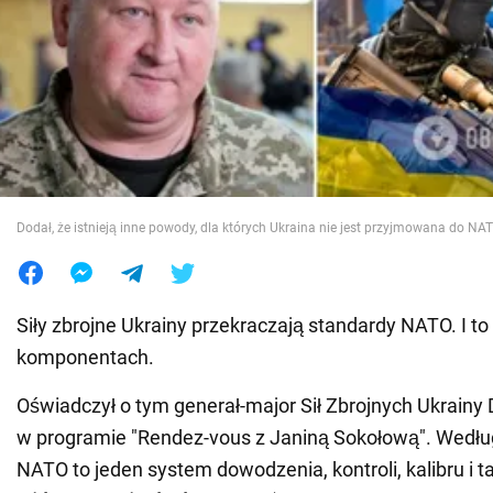
Wojna na Ukrainie
Świat
Jedzenie
Dodał, że istnieją inne powody, dla których Ukraina nie jest przyjmowana do NA
Siły zbrojne Ukrainy przekraczają standardy NATO. I to
komponentach.
Oświadczył o tym generał-major Sił Zbrojnych Ukrain
w programie "Rendez-vous z Janiną Sokołową". Wedłu
NATO to jeden system dowodzenia, kontroli, kalibru i t