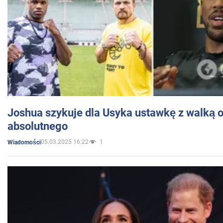
Joshua szykuje dla Usyka ustawkę z walką o 
absolutnego
05.03.2025 16:22
1
Wiadomości