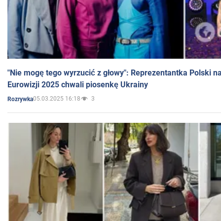
"Nie mogę tego wyrzucić z głowy": Reprezentantka Polski n
Eurowizji 2025 chwali piosenkę Ukrainy
05.03.2025 16:18
3
Rozrywka