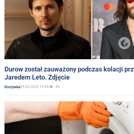
Durow został zauważony podczas kolacji prz
Jaredem Leto. Zdjęcie
05.03.2025 19:45
36
Rozrywka