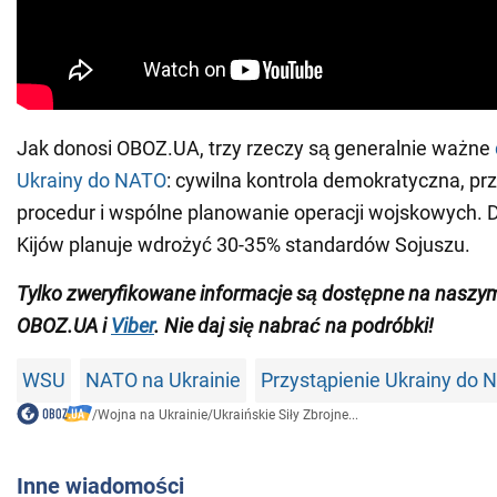
Jak donosi OBOZ.UA, trzy rzeczy są generalnie ważne
Ukrainy do NATO
: cywilna kontrola demokratyczna, pr
procedur i wspólne planowanie operacji wojskowych. 
Kijów planuje wdrożyć 30-35% standardów Sojuszu.
Tylko zweryfikowane informacje są dostępne na nasz
OBOZ.UA i
Viber
. Nie daj się nabrać na podróbki!
WSU
NATO na Ukrainie
Przystąpienie Ukrainy do 
/
Wojna na Ukrainie
/
Ukraińskie Siły Zbrojne...
Inne wiadomości