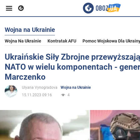
Wojna na Ukrainie
Biznes
Wojna Na Ukrainie
Kontratak AFU
Pomoc Wojskowa Dla Ukrain
Sport
Ukraińskie Siły Zbrojne przewyższaj
NATO w wielu komponentach - gener
Rozrywka
Marczenko
Ulyana Vynogradova
Wojna na Ukrainie
Życie
15.11.2023 09:16
4
Polityka
Społeczeństwo