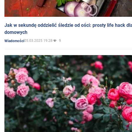
Jak w sekundę oddzielić śledzie od ości: prosty life hack d
domowych
05.03.2025 19:28
9
Wiadomości