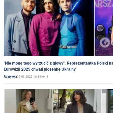
"Nie mogę tego wyrzucić z głowy": Reprezentantka Polski n
Eurowizji 2025 chwali piosenkę Ukrainy
05.03.2025 16:18
3
Rozrywka