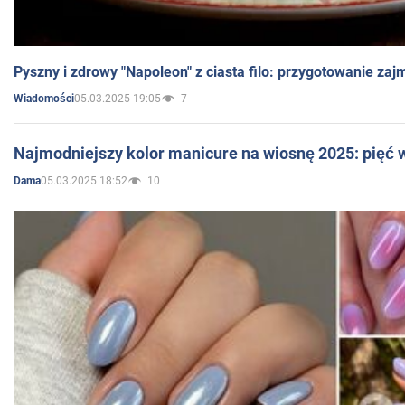
Pyszny i zdrowy "Napoleon" z ciasta filo: przygotowanie zaj
05.03.2025 19:05
7
Wiadomości
Najmodniejszy kolor manicure na wiosnę 2025: pięć
05.03.2025 18:52
10
Dama