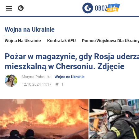
Wojna na Ukrainie
Biznes
Wojna Na Ukrainie
Kontratak AFU
Pomoc Wojskowa Dla Ukrain
Sport
Pożar w magazynie, gdy Rosja uderza
mieszkalną w Chersoniu. Zdjęcie
Rozrywka
Maryna Pohorilko
Wojna na Ukrainie
12.10.2024 11:17
1
Życie
Polityka
Społeczeństwo