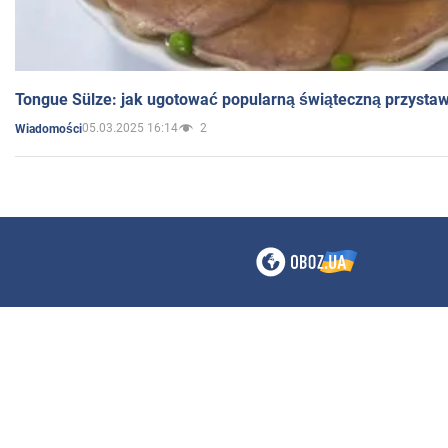
Tongue Sülze: jak ugotować popularną świąteczną przysta
05.03.2025 16:14
2
Wiadomości