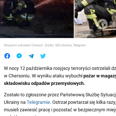
Wojna na Ukrainie
Świat
Jedzenie
Okupanci ostrzelali Chersoń. Źródło: SES Ukrainy, Telegram
W nocy 12 października rosyjscy terroryści ostrzelali d
w Chersoniu. W wyniku ataku wybuchł
pożar w magazy
składowisku odpadów przemysłowych.
Zostało to zgłoszone przez Państwową Służbę Sytuac
Ukrainy na
Telegramie
. Ostrzał powtarzał się kilka raz
musieli zawiesić pracę i pozostać w bezpiecznym miej