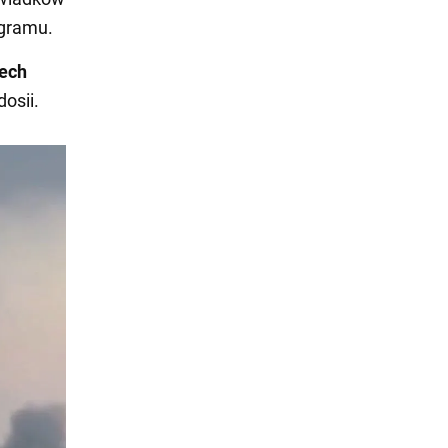
egramu.
zech
osii.