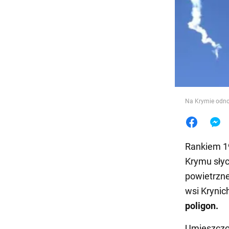
Jedzeni
Na Krymie odno
Rankiem 1
Krymu słyc
powietrzne
wsi Krynic
poligon.
Umieszcz