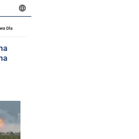
wa Dla
na
ona