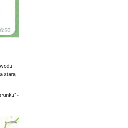
powodu
a starą
runku" -