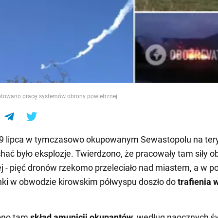
e
towano pracę systemów obrony powietrznej
9 lipca w tymczasowo okupowanym Sewastopolu na ter
hać było eksplozje. Twierdzono, że pracowały tam siły o
j - pięć dronów rzekomo przeleciało nad miastem, a w po
hki w obwodzie kirowskim półwyspu doszło do
trafienia 
ono tam
skład amunicji okupantów
, według naocznych 