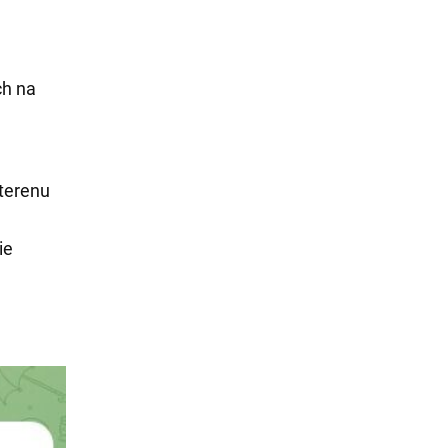
ch na
 terenu
ie