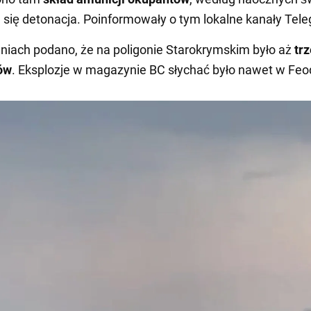
 się detonacja. Poinformowały o tym lokalne kanały Tel
niach podano, że na poligonie Starokrymskim było aż
tr
ów
. Eksplozje w magazynie BC słychać było nawet w Feod