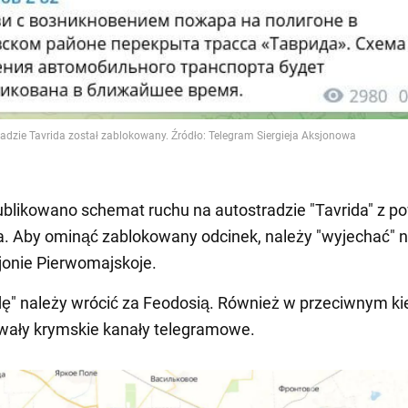
ublikowano schemat ruchu na autostradzie "Tavrida" z 
. Aby ominąć zablokowany odcinek, należy "wyjechać" n
jonie Pierwomajskoje.
dę" należy wrócić za Feodosią. Również w przeciwnym kie
wały krymskie kanały telegramowe.