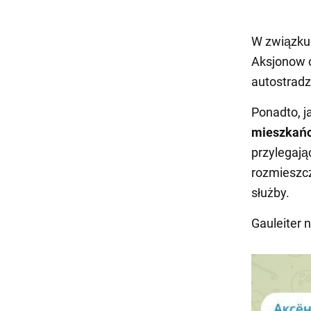
W związku 
Aksjonow o
autostradz
Ponadto, j
mieszkańcó
przylegają
rozmieszcz
służby.
Gauleiter 