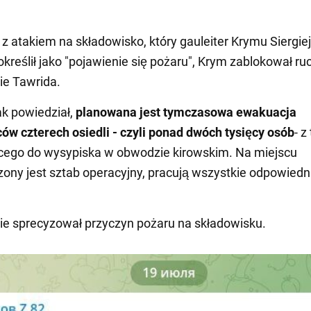
z atakiem na składowisko, który gauleiter Krymu Siergiej
kreślił jako "pojawienie się pożaru", Krym zablokował ru
ie Tawrida.
ak powiedział,
planowana jest tymczasowa ewakuacja
w czterech osiedli - czyli ponad dwóch tysięcy osób
- z
cego do wysypiska w obwodzie kirowskim. Na miejscu
ony jest sztab operacyjny, pracują wszystkie odpowiedn
nie sprecyzował przyczyn pożaru na składowisku.