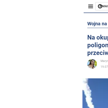
MAI
Biznes
Wojna na 
Sport
Na oku
poligon
Rozryw
przeci
Życie
Maryn
19.07
Polityka
Społecz
Wojna n
Świat