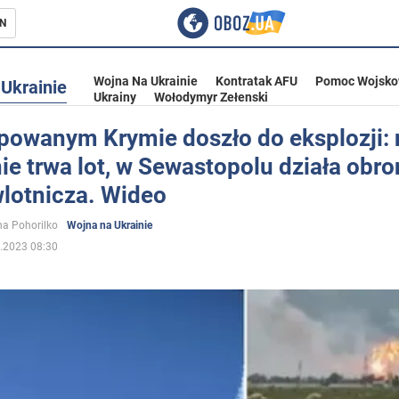
N
Wojna Na Ukrainie
Kontratak AFU
Pomoc Wojsko
Ukrainie
Ukrainy
Wołodymyr Zełenski
powanym Krymie doszło do eksplozji: 
ie trwa lot, w Sewastopolu działa obr
ka
wlotnicza. Wideo
a Pohorilko
Wojna na Ukrainie
.2023 08:30
eństwo
a Ukrainie