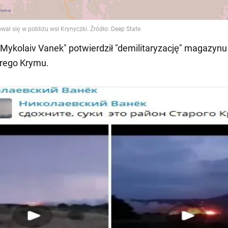
Mykolaiv Vanek" potwierdził "demilitaryzację" magazyn
arego Krymu.