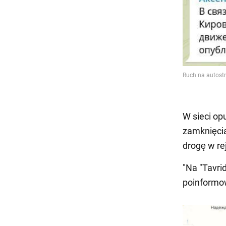
W sieci op
zamknięcia
drogę w re
"Na "Tavri
poinformo