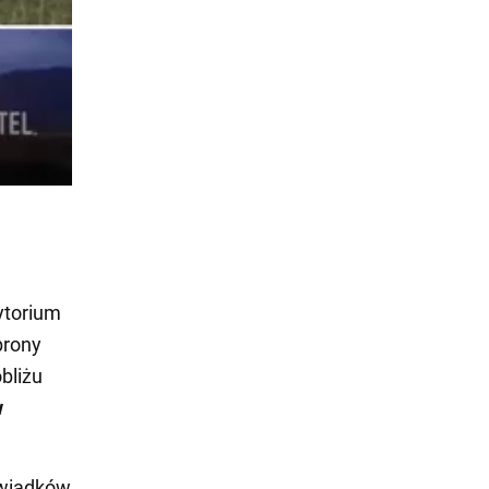
ytorium
brony
bliżu
w
świadków