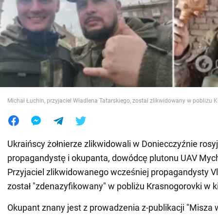
Wojna na Ukrainie
Świat
Jedzenie
Michał Łuchin, przyjaciel Władlena Tatarskiego, został zlikwidowany w pobliżu 
Ukraińscy żołnierze zlikwidowali w Doniecczyźnie rosy
propagandystę i okupanta, dowódcę plutonu UAV Mych
Przyjaciel zlikwidowanego wcześniej propagandysty V
został "zdenazyfikowany" w pobliżu Krasnogorovki w k
Okupant znany jest z prowadzenia z-publikacji "Misza 