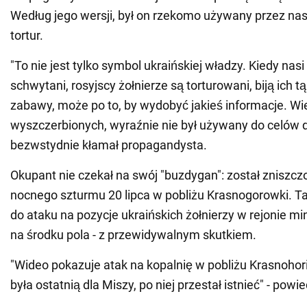
Według jego wersji, był on rzekomo używany przez n
tortur.
"To nie jest tylko symbol ukraińskiej władzy. Kiedy nasi
schwytani, rosyjscy żołnierze są torturowani, biją ich t
zabawy, może po to, by wydobyć jakieś informacje. Wi
wyszczerbionych, wyraźnie nie był używany do celów d
bezwstydnie kłamał propagandysta.
Okupant nie czekał na swój "buzdygan": został zniszc
nocnego szturmu 20 lipca w pobliżu Krasnogorowki. Ta
do ataku na pozycje ukraińskich żołnierzy w rejonie mi
na środku pola - z przewidywalnym skutkiem.
"Wideo pokazuje atak na kopalnię w pobliżu Krasnohori
była ostatnią dla Miszy, po niej przestał istnieć" - powi