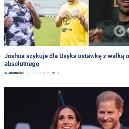
Joshua szykuje dla Usyka ustawkę z walką o 
absolutnego
05.03.2025 16:22
1
Wiadomości