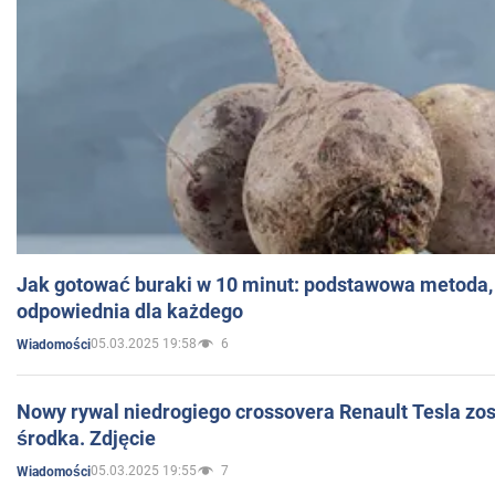
Jak gotować buraki w 10 minut: podstawowa metoda, 
odpowiednia dla każdego
05.03.2025 19:58
6
Wiadomości
Nowy rywal niedrogiego crossovera Renault Tesla zo
środka. Zdjęcie
05.03.2025 19:55
7
Wiadomości