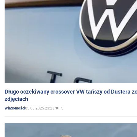
Długo oczekiwany crossover VW tańszy od Dustera zo
zdjęciach
05.03.2025 23:23
5
Wiadomości