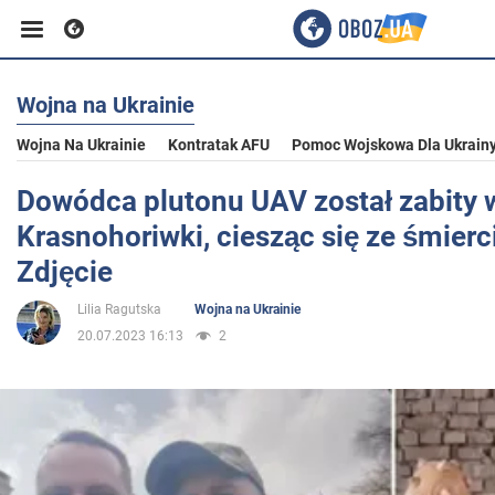
Wojna na Ukrainie
Biznes
Wojna Na Ukrainie
Kontratak AFU
Pomoc Wojskowa Dla Ukrain
Sport
Dowódca plutonu UAV został zabity 
Krasnohoriwki, ciesząc się ze śmierc
Rozrywka
Zdjęcie
Lilia Ragutska
Wojna na Ukrainie
Życie
20.07.2023 16:13
2
Polityka
Społeczeństwo