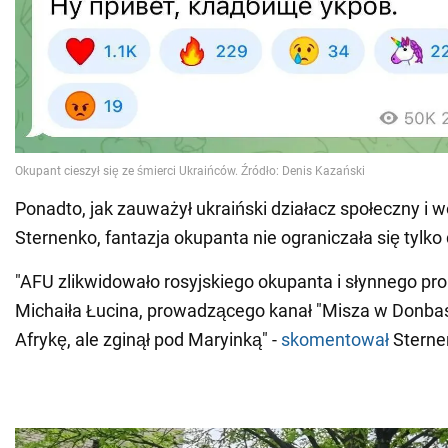
Ponadto, jak zauważył ukraiński działacz społeczny i w
Sternenko, fantazja okupanta nie ograniczała się tylko 
"AFU zlikwidowało rosyjskiego okupanta i słynnego p
Michaiła Łucina, prowadzącego kanał "Misza w Donbasi
Afrykę, ale zginął pod Maryinką" -
skomentował
Sterne