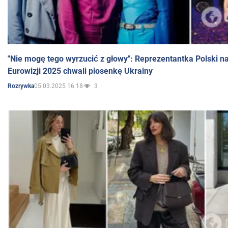
"Nie mogę tego wyrzucić z głowy": Reprezentantka Polski n
Eurowizji 2025 chwali piosenkę Ukrainy
05.03.2025 16:18
3
Rozrywka