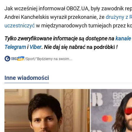
Jak wcześniej informował OBOZ.UA, były zawodnik repr
Andrei Kanchelskis wyraził przekonanie, że
drużyny z R
uczestniczyć
w międzynarodowych turniejach przez kol
Tylko
zweryfikowane informacje są dostępne na
kanale
Telegram
i
Viber
.
Nie daj się nabrać
na podróbki
!
/
Sport
/
"Będziemy na swoim...
Inne wiadomości