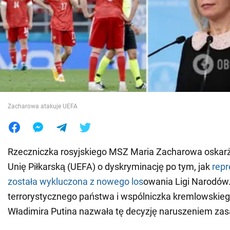
Wojna na Ukrainie
Świat
Jedzenie
Zacharowa atakuje UEFA
Rzeczniczka rosyjskiego MSZ Maria Zacharowa oskarż
Unię Piłkarską (UEFA) o dyskryminację po tym, jak
repr
została wykluczona z nowego los
owania Ligi Narodów.
terrorystycznego państwa i wspólniczka kremlowskieg
Władimira Putina nazwała tę decyzję naruszeniem zas