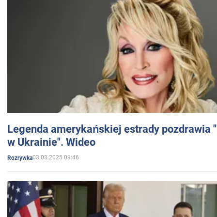
Legenda amerykańskiej estrady pozdrawia "br
w Ukrainie". Wideo
03.03.2025 09:46
Rozrywka