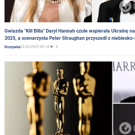
Gwiazda "Kill Billa" Daryl Hannah czule wspierała Ukrainę 
2025, a scenarzysta Peter Straughan przyszedł z niebiesko-
03.03.2025 09:14
4
Rozrywka