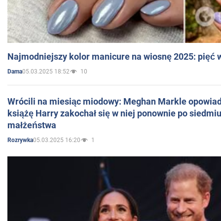
Najmodniejszy kolor manicure na wiosnę 2025: pięć
05.03.2025 18:52
10
Dama
Wrócili na miesiąc miodowy: Meghan Markle opowiada
książę Harry zakochał się w niej ponownie po siedmiu
małżeństwa
05.03.2025 16:20
1
Rozrywka