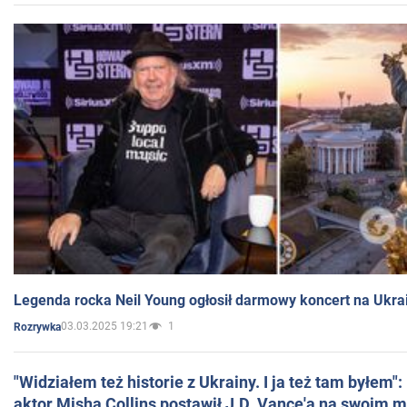
Legenda rocka Neil Young ogłosił darmowy koncert na Ukra
03.03.2025 19:21
1
Rozrywka
"Widziałem też historie z Ukrainy. I ja też tam byłem"
aktor Misha Collins postawił J.D. Vance'a na swoim m