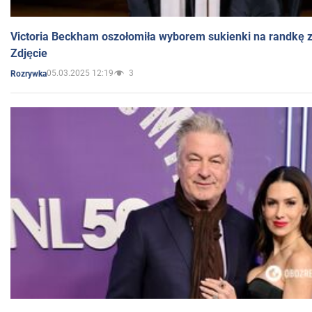
Victoria Beckham oszołomiła wyborem sukienki na randkę
Zdjęcie
05.03.2025 12:19
3
Rozrywka