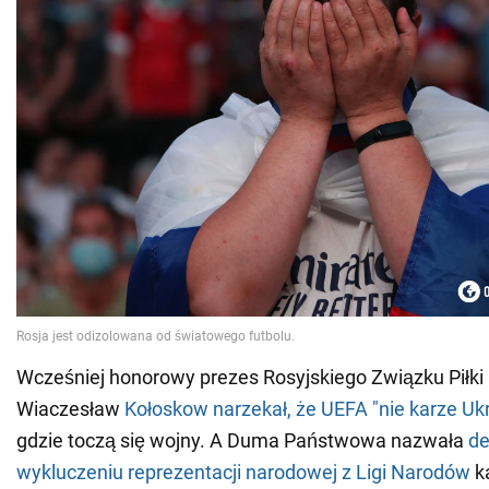
Wcześniej honorowy prezes Rosyjskiego Związku Piłki
Wiaczesław
Kołoskow narzekał, że UEFA "nie karze Ukra
gdzie toczą się wojny. A Duma Państwowa nazwała
de
wykluczeniu reprezentacji narodowej z Ligi Narodów
ka