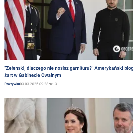
"Zełenski, dlaczego nie nosisz garnituru?" Amerykański blo
żart w Gabinecie Owalnym
03.03.2025 09:28
3
Rozrywka