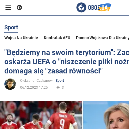
Sport
Biznes
Wojna Na Ukrainie
Kontratak AFU
Pomoc Wojskowa Dla Ukrain
Sport
"Będziemy na swoim terytorium": Za
oskarża UEFA o "niszczenie piłki nożn
Rozrywka
domaga się "zasad równości"
Oleksandr Czekanow
Sport
Życie
06.12.2023 17:25
3
Polityka
Społeczeństwo