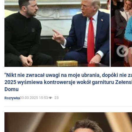
"Nikt nie zwracał uwagi na moje ubrania, dopóki nie z
2025 wyśmiewa kontrowersje wokół garnituru Zełens
Domu
03.03.2025 15:53
23
Rozrywka