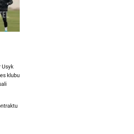
r Usyk
zes klubu
ali
ntraktu