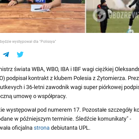
e
będzie występował dla "Polissya"
mistrz świata WBA, WBO, IBA i IBF wagi ciężkiej Oleksand
KO) podpisał kontrakt z klubem Polesia z Żytomierza. Pre
utkevych i 36-letni zawodnik wagi super piórkowej podpis
roczną umowę o współpracy.
ie występował pod numerem 17. Pozostałe szczegóły ko
dane w późniejszym terminie. Śledźcie komunikaty" -
ała oficjalna
strona
debiutanta UPL.