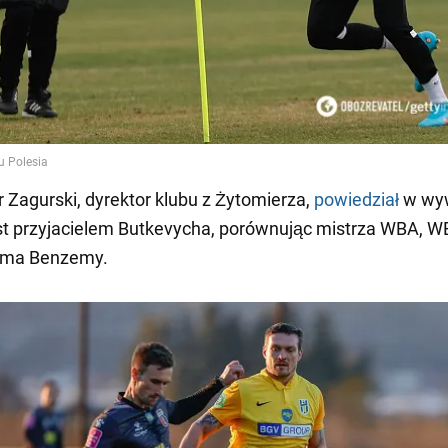
Zagurski, dyrektor klubu z Żytomierza,
powiedział
w wyw
st przyjacielem Butkevycha, porównując mistrza WBA, WB
rima Benzemy.