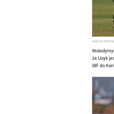
Wołodymyr 
że Usyk je
IBF do Ka