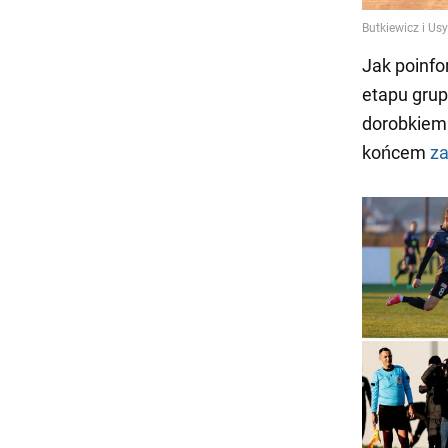
Jak poinfo
etapu grup
dorobkiem 
końcem
za