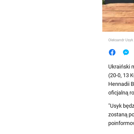
Jedzeni
Oleksandr Usyk 
Ukraiński 
(20-0, 13 
Hennadii B
oficjalną 
"Usyk będz
zostaną po
poinformow