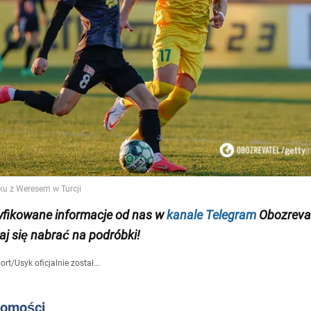
yfikowane informacje od nas w
kanale Telegram
Obozrevat
aj się nabrać na podróbki!
ort
/
Usyk oficjalnie został...
domości