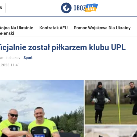
N
ojna Na Ukrainie
Kontratak AFU
Pomoc Wojskowa Dla Ukrainy
ełenski
icjalnie został piłkarzem klubu UPL
ka
ym Inshakov
Sport
.2023 11:41
eństwo
a Ukrainie