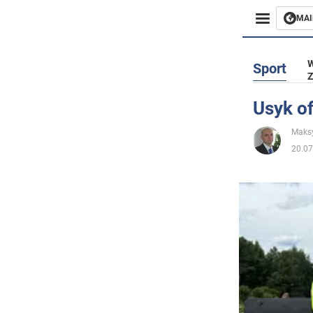
MAI
Biznes
W
Sport
Z
Sport
Usyk of
Rozryw
Maks
20.07
Życie
Polityka
Społecz
Wojna n
Świat