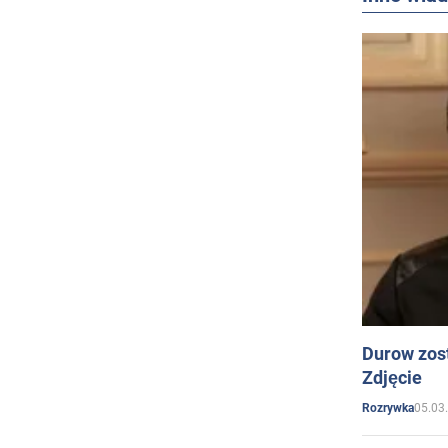
Durow zost
Zdjęcie
05.03
Rozrywka