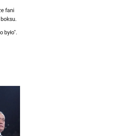
e fani
 boksu.
o było".