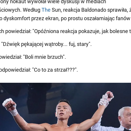
ony nokaut wywołał wiele dyskusji w mediach
ściowych. Według
The
Sun, reakcja Baldonado sprawiła, ż
go dyskomfort przez ekran, po prostu oszałamiając fanów
ch powiedział: "Opóźniona reakcja pokazuje, jak bolesne t
 "Dźwięk pękającej wątroby... fuj, stary".
wiedział: "Boli mnie brzuch".
odpowiedział: "Co to za strzał???".