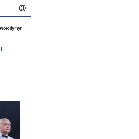
Wołodymyr
m