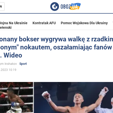
N
ojna Na Ukrainie
Kontratak AFU
Pomoc Wojskowa Dla Ukrainy
ełenski
onany bokser wygrywa walkę z rzadki
ionym" nokautem, oszałamiając fanów
ka
. Wideo
ym Inshakov
Sport
.2023 10:19
eństwo
a Ukrainie