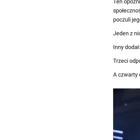
Ten opóźni
społeczno
poczuli je
Jeden z ni
Inny dodał:
Trzeci odpo
A czwarty 