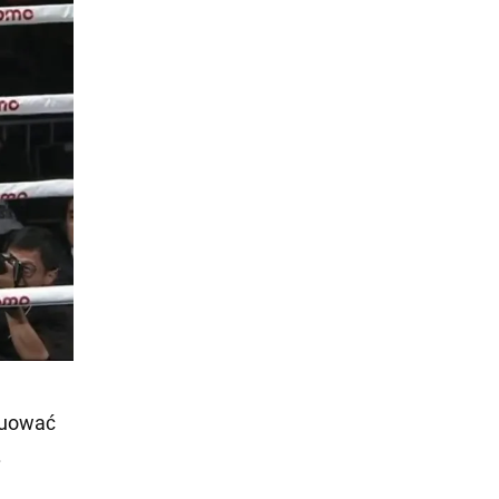
nuować
.