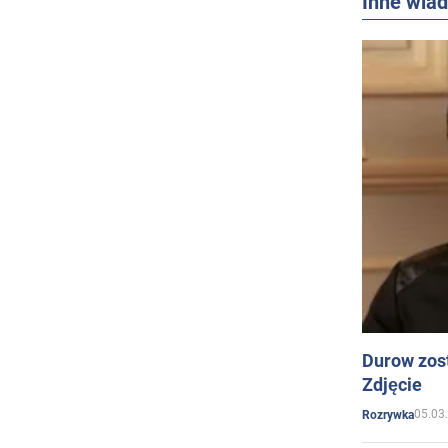
Inne wia
Durow zost
Zdjęcie
05.03
Rozrywka