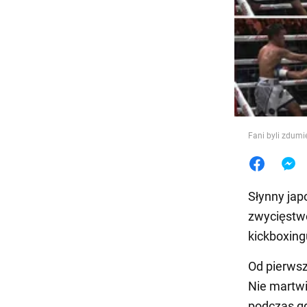
Jedzeni
Fani byli zdumie
Słynny jap
zwycięstwo
kickboxing
Od pierwsz
Nie martwi
podczas gd