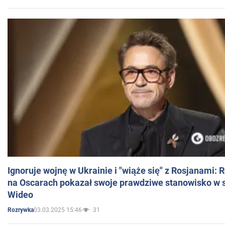
Ignoruje wojnę w Ukrainie i "wiąże się" z Rosjanami: 
na Oscarach pokazał swoje prawdziwe stanowisko w s
Wideo
03.03.2025 15:46
31
Rozrywka