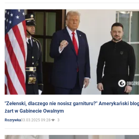
"Zełenski, dlaczego nie nosisz garnituru?" Amerykański blo
żart w Gabinecie Owalnym
03.03.2025 09:28
3
Rozrywka