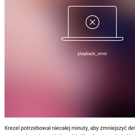
Krezel potrzebował niecałej minuty, aby zmniejszyć def