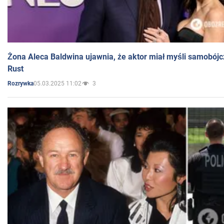
Żona Aleca Baldwina ujawnia, że aktor miał myśli samobójc
Rust
05.03.2025 11:02
3
Rozrywka