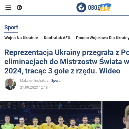
Sport
Biznes
Wojna Na Ukrainie
Kontratak AFU
Pomoc Wojskowa Dla Ukrain
Sport
Reprezentacja Ukrainy przegrała z P
eliminacjach do Mistrzostw Świata w
Rozrywka
2024, tracąc 3 gole z rzędu. Wideo
Maksym Inshakov
Sport
Życie
21.09.2023 12:18
Polityka
Społeczeństwo