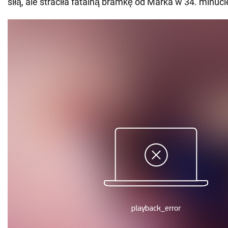
siłą, ale straciła fatalną bramkę od Marka w 34. minuci