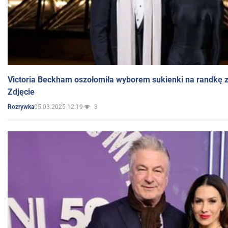
Victoria Beckham oszołomiła wyborem sukienki na randkę
Zdjęcie
05.03.2025 12:19
3
Rozrywka