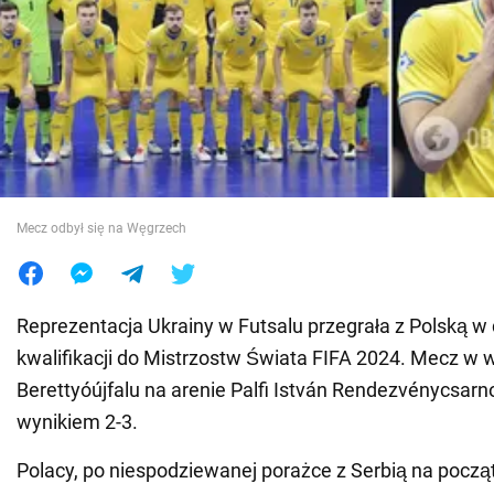
Wojna na Ukrainie
Świat
Jedzenie
Mecz odbył się na Węgrzech
Reprezentacja Ukrainy w Futsalu przegrała z Polską w 
kwalifikacji do Mistrzostw Świata FIFA 2024. Mecz w 
Berettyóújfalu na arenie Palfi István Rendezvénycsarn
wynikiem 2-3.
Polacy, po niespodziewanej porażce z Serbią na początk