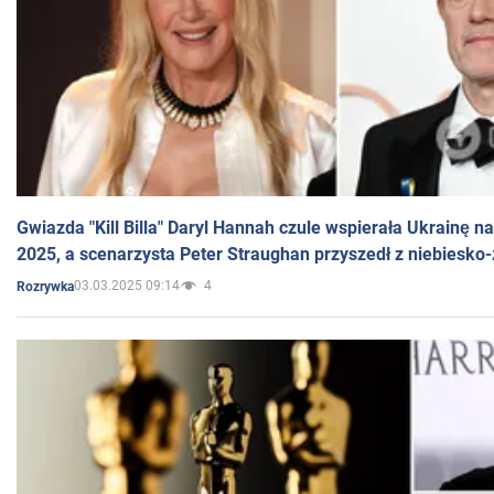
Gwiazda "Kill Billa" Daryl Hannah czule wspierała Ukrainę 
2025, a scenarzysta Peter Straughan przyszedł z niebiesko-
03.03.2025 09:14
4
Rozrywka