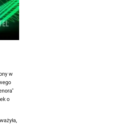
zony w
owego
enora"
wek o
uważyła,