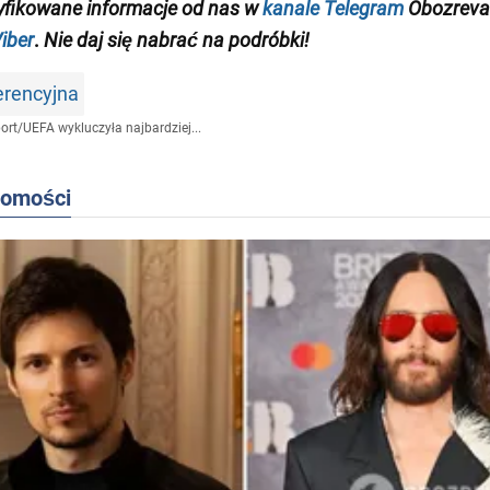
yfikowane informacje od nas w
kanale Telegram
Obozrevat
iber
.
Nie daj się nabrać na podróbki!
erencyjna
ort
/
UEFA wykluczyła najbardziej...
domości