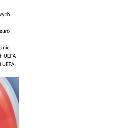
owych
 euro
5 nie
ch UEFA
li UEFA.