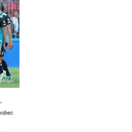
"
wobec