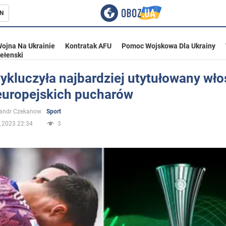
N
ojna Na Ukrainie
Kontratak AFU
Pomoc Wojskowa Dla Ukrainy
ełenski
kluczyła najbardziej utytułowany wło
 europejskich pucharów
ka
sandr Czekanow
Sport
.2023 22:34
3
eństwo
a Ukrainie