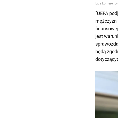
"UEFA podj
mężczyzn w
finansowej
jest warun
sprawozdan
będą zgod
dotyczącyc