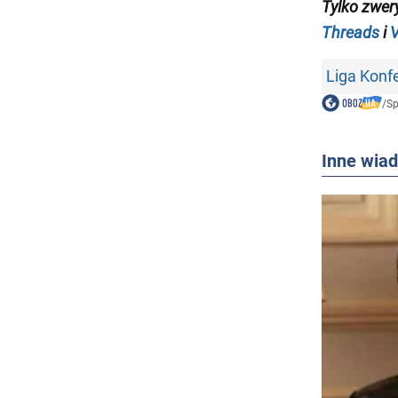
Tylko
zwer
Threads
i
V
Liga Konf
/
Sp
Inne wia