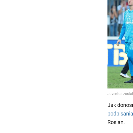
Jak donos
podpisani
Rosjan.