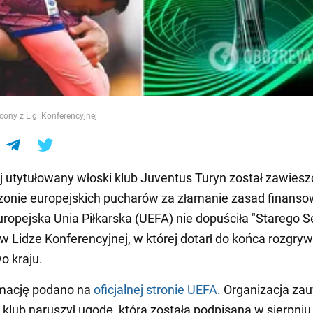
e
ony z Ligi Konferencyjnej
j utytułowany włoski klub Juventus Turyn został zawies
onie europejskich pucharów za złamanie zasad finans
 Europejska Unia Piłkarska (UEFA) nie dopuściła "Starego S
 w Lidze Konferencyjnej, w której dotarł do końca rozgry
o kraju.
rmację podano na
oficjalnej stronie UEFA
. Organizacja za
i klub naruszył ugodę, która została podpisana w sierpniu