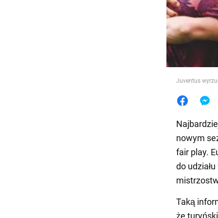
Jedzeni
Juventus wyrzuc
Najbardzie
nowym sez
fair play.
do udziału
mistrzostw
Taką info
że turyńsk